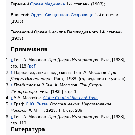
Турецкий
Орден Меджидие
1-й степени (1903);
Японский
Орден Священного Сокровища
1-й степени
(1903);
Гессенский Орден Филиппа Великодушного 1-й степени
(1903);
Примечания
↑
Ген. А. Мосолов.
При Дворѣ Императора
. Рига, [1938],
стр. 118 (
pdf
).
↑
Первое издание в виде книги: Ген. А. Мосолов.
При
Дворѣ Императора
. Рига, [1938] (год издания не указан).
↑
Предисловие
// Ген. А. Мосолов.
При Дворѣ
Императора
. Рига, [1938], стр. 1.
↑
A.A. Mossolov.
At the Court of the Last Tsar
.
↑
Граф
С.Ю. Витте
.
Воспоминания. Царствование
Николая II.
М-Пг., 1923, Т. I, стр. 286.
↑
Ген. А. Мосолов.
При Дворѣ Императора
. Рига, [1938],
стр. 119.
Литература