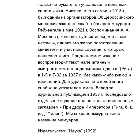
только на бумаге: он участвовал в попытках
спасти жизнь Николая и его семьи в 1918 г.,
был одним из организаторов`Общероссийского
монархического съезда`на баварском курорте
Рейхенгале в мае 1921 г. Воспоминания А. А.
Мосолова, конечно, субъективны, кое в чем
неточны, однако это живое повествование
свидетеля и участника событий, о которых
написана книга. Предлагаемое издание
воспроизводит текст, напечатанный
эмигрантским еженедельником`Для вас`(Рига)
в 1-5 и 7-32 за 1937 г., без каких-либо купюр и
изменений. Для удобства читателей книга
снабжена указателем имен. Вслед за
журнальной публикацией 1937 г. последовало
отдельное издание под несколько измененным
заглавием -`При дворе Императора`(Рига, б. г.,
изд.`Филин`). Мы сохраняемжурнальное
название мемуаров.
Издательство: "Наука"
(1992)