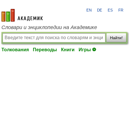
EN
DE
ES
FR
academic.ru
Словари и энциклопедии на Академике
Найти!
Толкования
Переводы
Книги
Игры ⚽