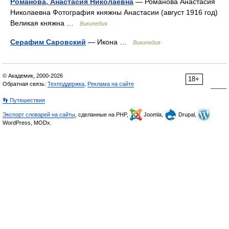
Романова, Анастасия Николаевна
— Романова Анастасия
Николаевна Фотография княжны Анастасии (август 1916 год)
Великая княжна …
Википедия
Серафим Саровский
— Икона …
Википедия
© Академик, 2000-2026
18+
Обратная связь:
Техподдержка
,
Реклама на сайте
👣 Путешествия
Экспорт словарей на сайты
, сделанные на PHP,
Joomla,
Drupal,
WordPress, MODx.