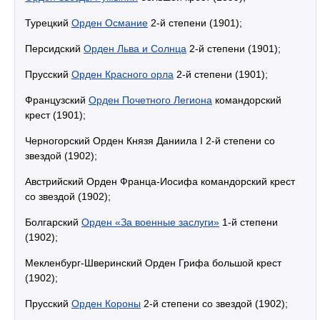
Турецкий
Орден Османие
2-й степени (1901);
Персидский
Орден Льва и Солнца
2-й степени (1901);
Прусский
Орден Красного орла
2-й степени (1901);
Французский
Орден Почетного Легиона
командорский
крест (1901);
Черногорский Орден Князя Даниила I 2-й степени со
звездой (1902);
Австрийский Орден Франца-Иосифа командорский крест
со звездой (1902);
Болгарский
Орден «За военные заслуги»
1-й степени
(1902);
Мекленбург-Шверинский Орден Грифа большой крест
(1902);
Прусский
Орден Короны
2-й степени со звездой (1902);