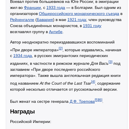
Воевал против большевиков на Юге России; в эмиграции
жил во
Франции
, с
1933 года
— в Болгарии. Был одним из
организаторов
Общероссийского монархического съезда
в
Рейхенгалле
(
Бавария
) в мае
1921 года
; член руководства
Союза объединённых монархистов, в
1931 году
возглавлял группу в
Антибе
.
Автор неоднократно переиздававшихся воспоминаний
[2]
«При дворе императора»
, которые издавались, начиная
с
1934 года
, в русских эмигрантских периодических
[3]
изданиях, в частности в рижском журнале
Для Васъ
под
заглавием «При дворе последнего российского
императора». Также вышла англоязычная редакция книги
[4]
под названием
At the Court of the Last Tsar
, содержание
которой несколько отличается от русскоязычной версии.
[5]
[6]
Был женат на сестре генерала
Д.Ф. Трепова
.
Награды
Российской Империи: