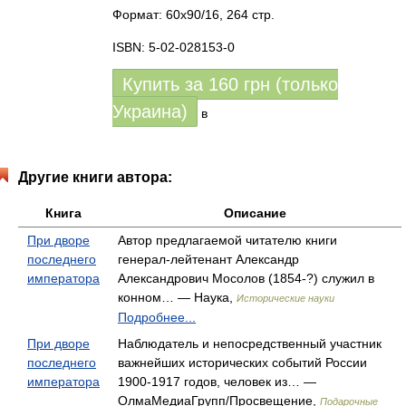
Формат: 60x90/16, 264 стр.
ISBN: 5-02-028153-0
Купить за
160
грн (только
Украина)
в
Другие книги автора:
Книга
Описание
При дворе
Автор предлагаемой читателю книги
последнего
генерал-лейтенант Александр
императора
Александрович Мосолов (1854-?) служил в
конном… — Наука,
Исторические науки
Подробнее...
При дворе
Наблюдатель и непосредственный участник
последнего
важнейших исторических событий России
императора
1900-1917 годов, человек из… —
ОлмаМедиаГрупп/Просвещение,
Подарочные