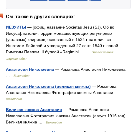
См. также в других словарях:
ИЕЗУИТЫ
— [офиц. название Societas Jesu (SJ), Об во
Иисуса], католич. орден монашествующих регулярных
(уставных) клириков, основанный в 1534 г. католич. св.
Игнатием Лойолой и утвержденный 27 сент. 1540 г. папой
Римским Павлом III буллой «Regimini… …
Православная
энциклопедия
Анастасия Николаевна
— Романова Анастасия Николаевна
…
Википедия
Анастасия Николаевна (великая княжна)
— Романова
Анастасия Николаевна Фотография княжны Анастасии …
Википедия
Великая княжна Анастасия
— Романова Анастасия
Николаевна Фотография княжны Анастасии (август 1916 год)
Великая княжна …
Википедия