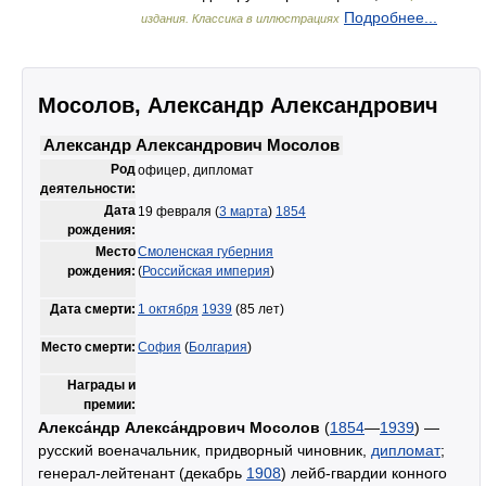
Подробнее...
издания. Классика в иллюстрациях
Мосолов, Александр Александрович
Александр Александрович Мосолов
Род
офицер, дипломат
деятельности:
Дата
19 февраля (
3 марта
)
1854
рождения:
Место
Смоленская губерния
рождения:
(
Российская империя
)
Дата смерти:
1 октября
1939
(85 лет)
Место смерти:
София
(
Болгария
)
Награды и
премии:
Алекса́ндр Алекса́ндрович Мосолов
(
1854
—
1939
) —
русский военачальник, придворный чиновник,
дипломат
;
генерал-лейтенант (декабрь
1908
) лейб-гвардии конного