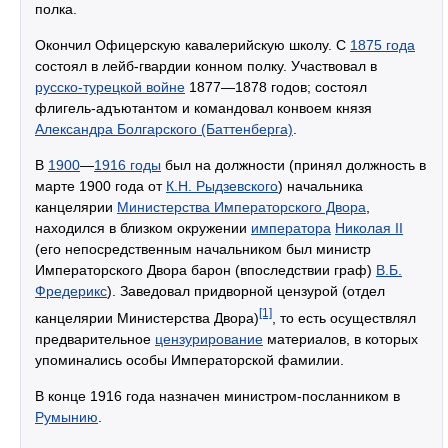
полка.
Окончил Офицерскую кавалерийскую школу. С
1875 года
состоял в лейб-гвардии конном полку. Участвовал в
русско-турецкой войне
1877—1878 годов; состоял
флигель-адъютантом и командовал конвоем князя
Александра Болгарского (Баттенберга)
.
В
1900
—
1916 годы
был на должности (принял должность в
марте 1900 года от
К.Н. Рыдзевского
) начальника
канцелярии
Министерства Императорского Двора
,
находился в близком окружении
императора
Николая II
(его непосредственным начальником был министр
Императорского Двора барон (впоследствии граф)
В.Б.
Фредерикс
). Заведовал придворной цензурой (отдел
[1]
канцелярии Министерства Двора)
, то есть осуществлял
предварительное
цензурирование
материалов, в которых
упоминались особы Императорской фамилии.
В конце 1916 года назначен министром-посланником в
Румынию
.