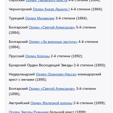
Сербский
Орден Таковского креста
4-й степени (1884);
Черногорский
Орден Князя Данило I
4-й степени (1884);
Турецкий
Орден Меджидие
3-й степени (1884);
Болгарский
Орден «Святой Александр»
5-й степени
(1884);
Болгарский
Орден «За военные заслуги»
4-й степени
(1884);
Прусский
Орден Короны
2-й степени (1892);
Бухарский Орден Восходящей Звезды 2-й степени (1893);
Нидерландский
Орден Оранских-Нассау
командорский
крест с мечами (1895);
Болгарский
Орден «Святой Александр»
3-й степени
(1896);
Австрийский
Орден Железной короны
2-й степени (1899);
Орден Звезды Румынии
большой крест (1899);