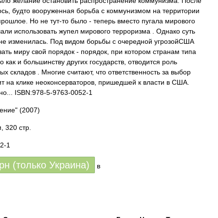
ыло желание остановить распространение коммунизма. После
сь, будто вооруженная борьба с коммунизмом на территории
прошлое. Но не тут-то было - теперь вместо пугала мирового
ли использовать жупел мирового терроризма . Однако суть
не изменилась. Под видом борьбы с очередной угрозойСША
ать миру свой порядок - порядок, при котором странам типа
о как и большинству других государств, отводится роль
х складов . Многие считают, что ответственность за выбор
ит на клике неоконсерваторов, пришедшей к власти в США.
о... ISBN:978-5-9763-0052-1
ление"
(2007)
 320 стр.
2-1
грн (только Украина)
в