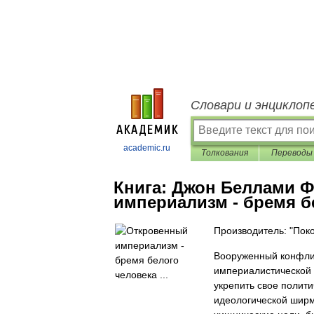
Словари и энциклоп
academic.ru
Толкования
Переводы
Книга:
Джон Беллами Ф
империализм - бремя бе
Производитель: "Пок
Вооруженный конфлик
империалистической 
укрепить свое полити
идеологической ширм