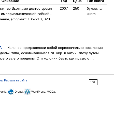
Описание
Год
Цена
Тип книги
икт во Вьетнаме долгое время
2007
250
бумажная
 империалистической войной -
книга
ение, (формат: 135x210, 320
А
— Колонии представляли собой первоначально поселения
едельч. типа, основывавшиеся гл. обр. в антич. эпоху путем
е всего за его пределы. Эти колонии были, как правило …
ка
,
Реклама на сайте
18+
omla,
Drupal,
WordPress, MODx.