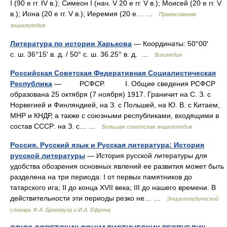
I (90 е гг. IV в.); Симеон I (нач. V 20 е гг. V в.); Моисей (20 е гг. V
в.); Иона (20 е гг. V в.); Иеремия (20 е… …
Православная
энциклопедия
Литература по истории Харькова
— Координаты: 50°00′
с. ш. 36°15′ в. д. / 50° с. ш. 36.25° в. д. …
Википедия
Российская Советская Федеративная Социалистическая
Республика
— РСФСР. I. Общие сведения РСФСР
образована 25 октября (7 ноября) 1917. Граничит на С. З. с
Норвегией и Финляндией, на З. с Польшей, на Ю. В. с Китаем,
МНР и КНДР, а также с союзными республиками, входящими в
состав СССР: на З. с… …
Большая советская энциклопедия
Россия. Русский язык и Русская литература: История
русской литературы
— История русской литературы для
удобства обозрения основных явлений ее развития может быть
разделена на три периода: I от первых памятников до
татарского ига; II до конца XVII века; III до нашего времени. В
действительности эти периоды резко не… …
Энциклопедический
словарь Ф.А. Брокгауза и И.А. Ефрона