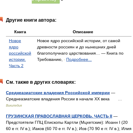
Другие книги автора:
Книга
Описание
Новое
Новое ядро российской истории, от самой
ядро
древности россиян и до нынешних дней
российской
благополучнаго царствования… — Книга по
истории.
Требованию,
Подробнее...
-
Часть 2
См. также в других словарях:
Среднеазиатские владения Российской империи
—
Среднеазиатские владения России в начале XX века …
Википедия
ГРУЗИНСКАЯ ПРАВОСЛАВНАЯ ЦЕРКОВЬ. ЧАСТЬ II
—
Предстоятели ГПЦ Епископы Картли (Мцхетские): Иоанн I (20
60 е гг. IV в.); Иаков (60 70 е гг. IV в.); Иов (70 90 е гг. IV в.); Илия