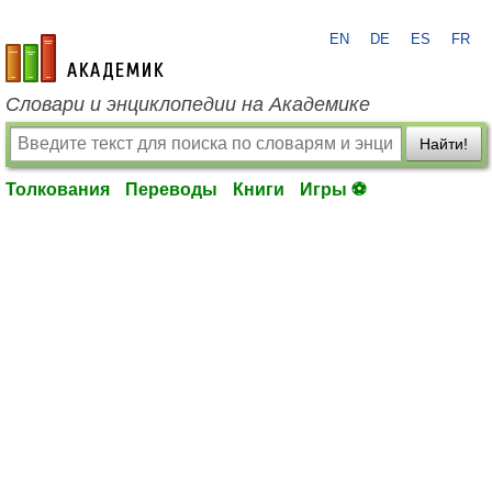
EN
DE
ES
FR
academic.ru
Словари и энциклопедии на Академике
Найти!
Толкования
Переводы
Книги
Игры ⚽