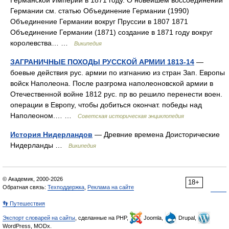
Германской Империи в 1871 году. О новейшем воссоединении
Германии см. статью Объединение Германии (1990)
Объединение Германии вокруг Пруссии в 1807 1871
Объединение Германии (1871) создание в 1871 году вокруг
королевства… …
Википедия
ЗАГРАНИЧНЫЕ ПОХОДЫ РУССКОЙ АРМИИ 1813-14
—
боевые действия рус. армии по изгнанию из стран Зап. Европы
войск Наполеона. После разгрома наполеоновской армии в
Отечественной войне 1812 рус. пр во решило перенести воен.
операции в Европу, чтобы добиться окончат. победы над
Наполеоном.… …
Советская историческая энциклопедия
История Нидерландов
— Древние времена Доисторические
Нидерланды …
Википедия
© Академик, 2000-2026
18+
Обратная связь:
Техподдержка
,
Реклама на сайте
👣 Путешествия
Экспорт словарей на сайты
, сделанные на PHP,
Joomla,
Drupal,
WordPress, MODx.