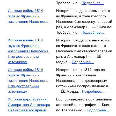
Требованию,
Подробнее...
-
История войны 1814
История похода союзных войск
года во Франции и
во Францию, в ходе которого
низложения Наполеона I
Наполеон был свергнут впервый
раз, а Александр I… — Книга по
Требованию,
Подробнее...
-
История войны 1814
История похода союзных войск
года во Франции и
во Францию, в ходе которого
низложения Наполеона
Наполеон был свергнут впервый
I, по достоверным
раз, а Александр I… — ЁЁ
источникам
Медиа,
Подробнее...
-
История войны 1814
История войны 1814 года во
года во Франции и
Франции и низложения
низложения Наполеона
Наполеона I, по достоверным
I, по достоверным
источникам Воспроизведено в…
источникам
— ЁЁ Медиа,
Подробнее...
-
История царствования
Воспроизведено в оригинальной
Императора Александра
авторской орфографии — Книга
I и России в его время
по Требованию,
Подробнее...
-