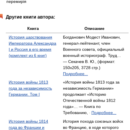
Другие книги автора:
Книга
Описание
История царствования
Богданович Модест Иванович,
Императора Александра
генерал-лейтенант, член
I и Россия в его время
Военного совета, официальный
(комплект из 6 книг)
военный историограф. Труд…
— Секачев В. Ю., (формат:
150x205, 3728 стр.)
Подробнее...
История войны 1813
«История войны 1813 года за
года за независимость
независимость Германии»
Германии. Том I
продолжает «Историю
Отечественной войны 1812
года»… — Книга по
Требованию,
Подробнее...
-
История войны 1814
История похода союзных войск
года во Франции и
во Францию, в ходе которого