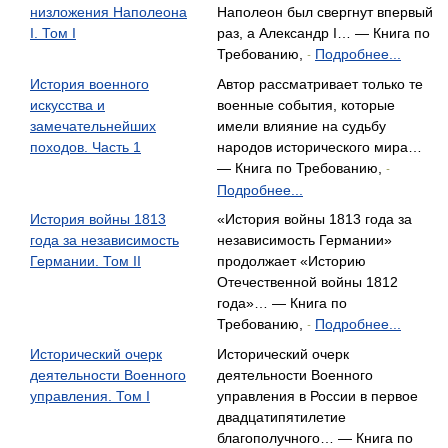
низложения Наполеона
Наполеон был свергнут впервый
I. Том I
раз, а Александр I… — Книга по
Требованию,
Подробнее...
-
История военного
Автор рассматривает только те
искусства и
военные события, которые
замечательнейших
имели влияние на судьбу
походов. Часть 1
народов исторического мира…
— Книга по Требованию,
-
Подробнее...
История войны 1813
«История войны 1813 года за
года за независимость
независимость Германии»
Германии. Том II
продолжает «Историю
Отечественной войны 1812
года»… — Книга по
Требованию,
Подробнее...
-
Исторический очерк
Исторический очерк
деятельности Военного
деятельности Военного
управления. Том I
управления в России в первое
двадцатипятилетие
благополучного… — Книга по