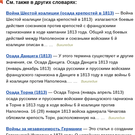
См. также в других словарях:
Война Шестой коалиции (осада крепостей в 1813)
— Война
Шестой коалиции (осада крепостей в 1813) излагаются боевые
действия союзников против крепостей с французскими
гарнизонами в ходе кампании 1813 года. Общий ход боевых
действий между Наполеоном и союзными войсками 6 й
коалиции описан в… …
Википедия
Осада Данцига (1813)
— У этого термина существуют и другие
значения, см. Осада Данцига. Осада Данцига 1813 года
(январь декабрь 1813) осада русскими и прусскими войсками
французского гарнизона в Данциге в 1813 году в ходе войны 6
й коалиции против Наполеона.… …
Википедия
Осада Торна (1813)
— Осада Торна (январь апрель 1813)
осада русскими и прусскими войсками французского гарнизона
в Торне в 1813 году в ходе войны 6 й коалиции против
Наполеона. 16 (28) января 1813 войска адмирала Чичагова
обложили крепость Торн, расположенную на… …
Википедия
Войны за независимость Германии
— Это статья о создании