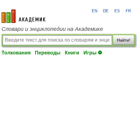
EN
DE
ES
FR
academic.ru
Словари и энциклопедии на Академике
Найти!
Толкования
Переводы
Книги
Игры ⚽