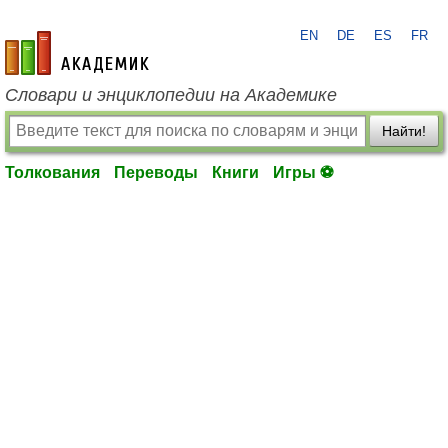
EN
DE
ES
FR
academic.ru
Словари и энциклопедии на Академике
Найти!
Толкования
Переводы
Книги
Игры ⚽