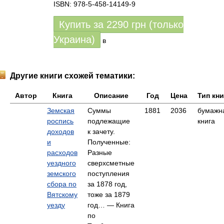
ISBN: 978-5-458-14149-9
Купить за
2290
грн (только
Украина)
в
Другие книги схожей тематики:
Автор
Книга
Описание
Год
Цена
Тип кни
Земская
Суммы
1881
2036
бумажн
роспись
подлежащие
книга
доходов
к зачету.
и
Полученные:
расходов
Разные
уездного
сверхсметные
земского
поступления
сбора по
за 1878 год,
Вятскому
тоже за 1879
уезду
год… — Книга
по