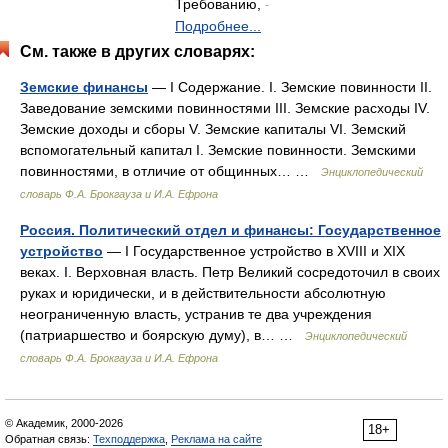
Требованию,
-
Подробнее...
См. также в других словарях:
Земские финансы
— I Содержание. I. Земские повинности II.
Заведование земскими повинностями III. Земские расходы IV.
Земские доходы и сборы V. Земские капиталы VI. Земский
вспомогательный капитал I. Земские повинности. Земскими
повинностями, в отличие от общинных… …
Энциклопедический
словарь Ф.А. Брокгауза и И.А. Ефрона
Россия. Политический отдел и финансы: Государственное
устройство
— I Государственное устройство в XVIII и XIX
веках. I. Верховная власть. Петр Великий сосредоточил в своих
руках и юридически, и в действительности абсолютную
неограниченную власть, устранив те два учреждения
(патриаршество и боярскую думу), в… …
Энциклопедический
словарь Ф.А. Брокгауза и И.А. Ефрона
© Академик, 2000-2026
18+
Обратная связь:
Техподдержка
,
Реклама на сайте