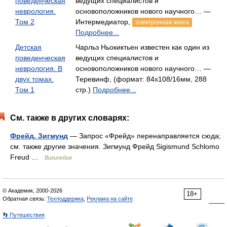
поведенческая
ведущих специалистов и
неврология.
основоположников нового научного… —
Том 2
Интермедиатор,
электронная книга
Подробнее...
Детская
Чарльз Ньокиктьен известен как один из
поведенческая
ведущих специалистов и
неврология. В
основоположников нового научного… —
двух томах.
Теревинф, (формат: 84x108/16мм, 288
Том 1
стр.)
Подробнее...
См. также в других словарях:
Фрейд, Зигмунд
— Запрос «Фрейд» перенаправляется сюда;
см. также другие значения. Зигмунд Фрейд Sigismund Schlomo
Freud …
Википедия
© Академик, 2000-2026
18+
Обратная связь:
Техподдержка
,
Реклама на сайте
👣 Путешествия