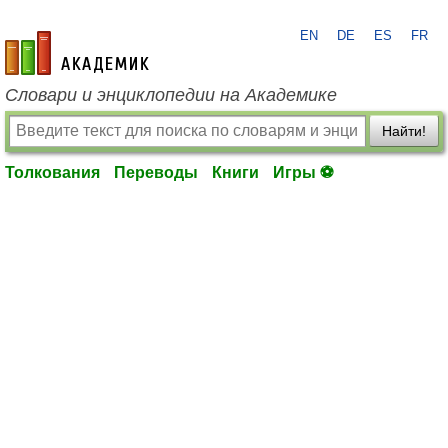
EN
DE
ES
FR
academic.ru
Словари и энциклопедии на Академике
Найти!
Толкования
Переводы
Книги
Игры ⚽