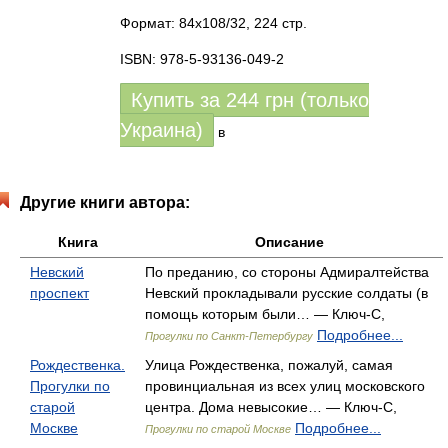
Формат: 84x108/32, 224 стр.
ISBN: 978-5-93136-049-2
Купить за
244
грн (только
Украина)
в
Другие книги автора:
Книга
Описание
Невский
По преданию, со стороны Адмиралтейства
проспект
Невский прокладывали русские солдаты (в
помощь которым были… — Ключ-С,
Подробнее...
Прогулки по Санкт-Петербургу
Рождественка.
Улица Рождественка, пожалуй, самая
Прогулки по
провинциальная из всех улиц московского
старой
центра. Дома невысокие… — Ключ-С,
Москве
Подробнее...
Прогулки по старой Москве