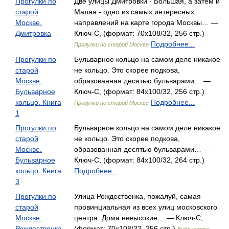
Прогулки по
Две улицы Дмитровки - Большая, а затем и
старой
Малая - одно из самых интересных
Москве.
направлений на карте города Москвы… —
Дмитровка
Ключ-С, (формат: 70x108/32, 256 стр.)
Подробнее...
Прогулки по старой Москве
Прогулки по
Бульварное кольцо на самом деле никакое
старой
не кольцо. Это скорее подкова,
Москве.
образованная десятью бульварами… —
Бульварное
Ключ-С, (формат: 84x100/32, 256 стр.)
кольцо. Книга
Подробнее...
Прогулки по старой Москве
1
Прогулки по
Бульварное кольцо на самом деле никакое
старой
не кольцо. Это скорее подкова,
Москве.
образованная десятью бульварами… —
Бульварное
Ключ-С, (формат: 84x100/32, 264 стр.)
кольцо. Книга
Подробнее...
3
Прогулки по
Улица Рождественка, пожалуй, самая
старой
провинциальная из всех улиц московского
Москве.
центра. Дома невысокие… — Ключ-С,
Рождественка
(формат: 70x108/32, 256 стр.)