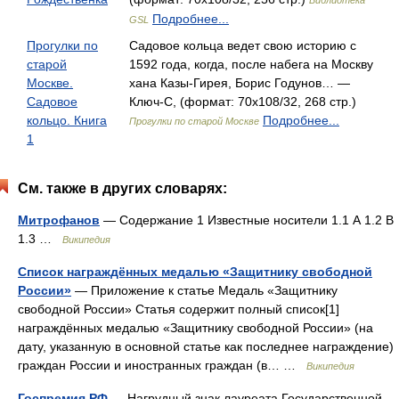
Библиотека
Подробнее...
GSL
Прогулки по
Садовое кольца ведет свою историю с
старой
1592 года, когда, после набега на Москву
Москве.
хана Казы-Гирея, Борис Годунов… —
Садовое
Ключ-С, (формат: 70x108/32, 268 стр.)
кольцо. Книга
Подробнее...
Прогулки по старой Москве
1
См. также в других словарях:
Митрофанов
— Содержание 1 Известные носители 1.1 А 1.2 В
1.3 …
Википедия
Список награждённых медалью «Защитнику свободной
России»
— Приложение к статье Медаль «Защитнику
свободной России» Статья содержит полный список[1]
награждённых медалью «Защитнику свободной России» (на
дату, указанную в основной статье как последнее награждение)
граждан России и иностранных граждан (в… …
Википедия
Госпремия РФ
— Нагрудный знак лауреата Государственной