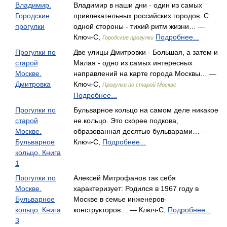
Владимир.
Владимир в наши дни - один из самых
Городские
привлекательных российских городов. С
прогулки
одной стороны - тихий ритм жизни… —
Ключ-С,
Подробнее...
Городские прогулки
Прогулки по
Две улицы Дмитровки - Большая, а затем и
старой
Малая - одно из самых интересных
Москве.
направлений на карте города Москвы… —
Дмитровка
Ключ-С,
Прогулки по старой Москве
Подробнее...
Прогулки по
Бульварное кольцо на самом деле никакое
старой
не кольцо. Это скорее подкова,
Москве.
образованная десятью бульварами… —
Бульварное
Ключ-С,
Подробнее...
кольцо. Книга
1
Прогулки по
Алексей Митрофанов так себя
Москве.
характеризует: Родился в 1967 году в
Бульварное
Москве в семье инженеров-
кольцо. Книга
конструкторов… — Ключ-С,
Подробнее...
3