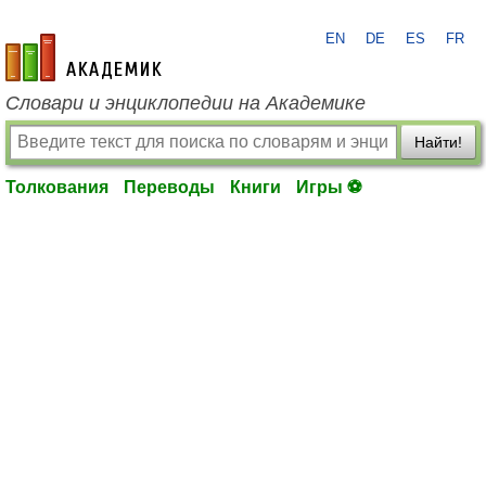
EN
DE
ES
FR
academic.ru
Словари и энциклопедии на Академике
Найти!
Толкования
Переводы
Книги
Игры ⚽