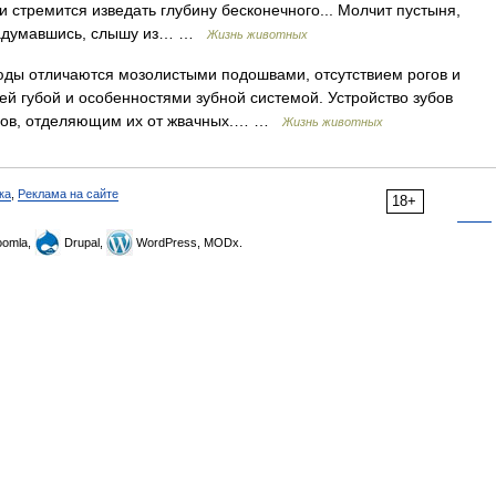
у и стремится изведать глубину бесконечного... Молчит пустыня,
, задумавшись, слышу из… …
Жизнь животных
тличаются мозолистыми подошвами, отсутствием рогов и
ей губой и особенностями зубной системой. Устройство зубов
дов, отделяющим их от жвачных.… …
Жизнь животных
ка
,
Реклама на сайте
18+
omla,
Drupal,
WordPress, MODx.