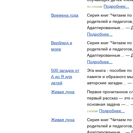
Подробнее...
по слогам
Времена года
Серия книг "Читаем по
родителей и педагогов
Адаптированные… — Д
Подробнее...
Верблюд и
Серия книг "Читаем по
море
родителей и педагогов
Адаптированные… — Д
Подробнее...
500 загадок от
Эта книга - пособие по
А до Я для
памяти и образного м
детей
авторские загадки… —
Живая луна
Первое прочитанное сл
первый рассказ — это
основная задача —… —
Подробнее...
слогам
Живая луна
Серия книг "Читаем по
родителей и педагогов
Адаптированные… — Д