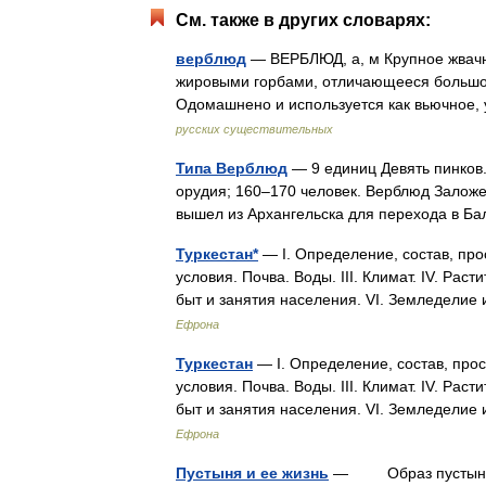
См. также в других словарях:
верблюд
— ВЕРБЛЮД, а, м Крупное жвач
жировыми горбами, отличающееся большой
Одомашнено и используется как вьючное
русских существительных
Типа Верблюд
— 9 единиц Девять пинков.
орудия; 160–170 человек. Верблюд Заложен
вышел из Архангельска для перехода в Б
Туркестан*
— I. Определение, состав, про
условия. Почва. Воды. III. Климат. IV. Ра
быт и занятия населения. VI. Земледели
Ефрона
Туркестан
— I. Определение, состав, прос
условия. Почва. Воды. III. Климат. IV. Ра
быт и занятия населения. VI. Земледели
Ефрона
Пустыня и ее жизнь
— Образ пустыни да