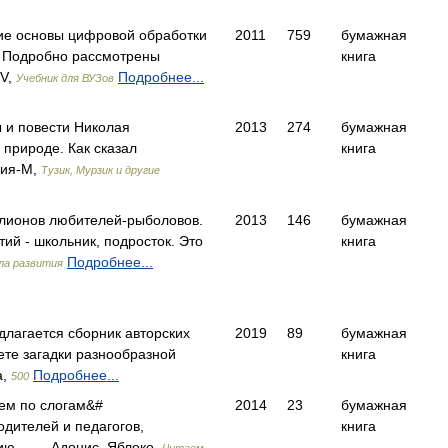
ие основы цифровой обработки
2011
759
бумажная
. Подробно рассмотрены
книга
HV,
Подробнее...
Учебник для ВУЗов
ы и повести Николая
2013
274
бумажная
 природе. Как сказал
книга
гия-М,
Тузик, Мурзик и другие
ллионов любителей-рыболовов.
2013
146
бумажная
ий - школьник, подросток. Это
книга
Подробнее...
ла развития
лагается сборник авторских
2019
89
бумажная
ете загадки разнообразной
книга
а,
Подробнее...
500
ем по слогам&#
2014
23
бумажная
одителей и педагогов,
книга
ию… — Адонис, Яблоко,