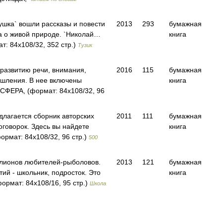
бушка` вошли рассказы и повести
2013
293
бумажная
а о живой природе. `Николай…
книга
т: 84x108/32, 352 стр.)
Тузик
 развитию речи, внимания,
2016
115
бумажная
ышления. В нее включены
книга
СФЕРА, (формат: 84x108/32, 96
лагается сборник авторских
2011
111
бумажная
роговорок. Здесь вы найдете
книга
рмат: 84x108/32, 96 стр.)
500
ллионов любителей-рыболовов.
2013
121
бумажная
ий - школьник, подросток. Это
книга
рмат: 84x108/16, 95 стр.)
Школа