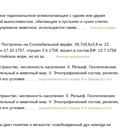
ное парнокопытное млекопитающее с одним или двумя
 выносливостью, обитающее в пустынях и сухих степях.
, упряжное животное; используются также… …
Толковый словарь
 Построены на Соломбальской верфи. 39,7x9,6x3,8 м; 22
 17.10.1757, спущен 3.6.1758, вошел в состав БФ. 13.7.1758
алтийское море, но из за… …
Военная энциклопедия
странство, численность населения. II. Рельеф. Геологические
стительный и животный мир. V. Этнографический состав, религия,
е и его условия.… …
Энциклопедический словарь Ф.А. Брокгауза и И.А.
транство, численность населения. II. Рельеф. Геологические
стительный и животный мир. V. Этнографический состав, религия,
е и его условия.… …
Энциклопедический словарь Ф.А. Брокгауза и И.А.
ет понятие о вечности; освобожденный дух никогда не