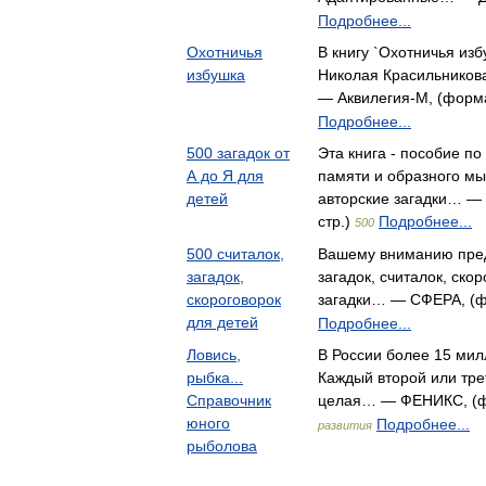
Подробнее...
Охотничья
В книгу `Охотничья из
избушка
Николая Красильников
— Аквилегия-М, (форма
Подробнее...
500 загадок от
Эта книга - пособие по
А до Я для
памяти и образного м
детей
авторские загадки… — 
стр.)
Подробнее...
500
500 считалок,
Вашему вниманию пред
загадок,
загадок, считалок, ско
скороговорок
загадки… — СФЕРА, (фо
для детей
Подробнее...
Ловись,
В России более 15 ми
рыбка...
Каждый второй или трет
Справочник
целая… — ФЕНИКС, (фо
юного
Подробнее...
развития
рыболова