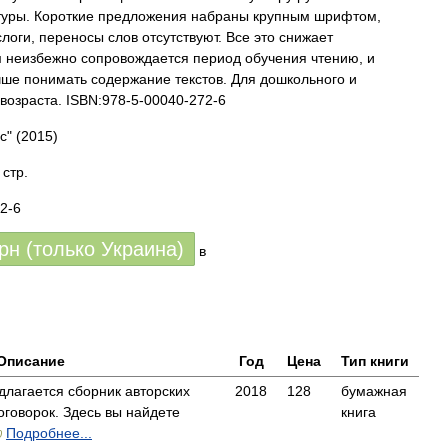
туры. Короткие предложения набраны крупным шрифтом,
логи, переносы слов отсутствуют. Все это снижает
 неизбежно сопровождается период обучения чтению, и
чше понимать содержание текстов. Для дошкольного и
возраста. ISBN:978-5-00040-272-6
с"
(2015)
 стр.
2-6
грн (только Украина)
в
Описание
Год
Цена
Тип книги
лагается сборник авторских
2018
128
бумажная
роговорок. Здесь вы найдете
книга
Подробнее...
0