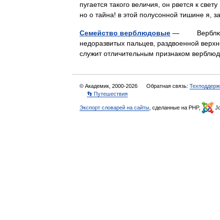
пугается такого величия, он рвется к свет
но о тайна! в этой полусонной тишине я
Семейство верблюдовые
— Верблюды о
недоразвитых пальцев, раздвоенной верхн
служит отличительным признаком верблю
© Академик, 2000-2026
Обратная связь:
Техподдерж
👣 Путешествия
Экспорт словарей на сайты
, сделанные на PHP,
Jo