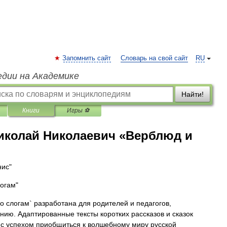
Запомнить сайт
Словарь на свой сайт
RU
едии на Академике
Найти!
Книги
Игры ⚽
иколай Николаевич «Верблюд и
нис"
логам"
о слогам` разработана для родителей и педагогов,
нию. Адаптированные тексты коротких рассказов и сказок
с успехом приобщиться к волшебному миру русской