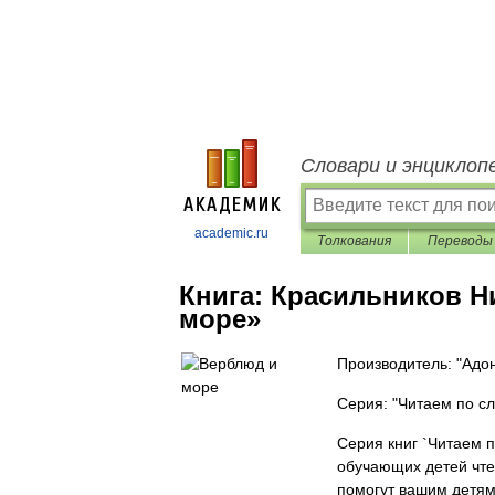
Словари и энциклоп
academic.ru
Толкования
Переводы
Книга:
Красильников Н
море»
Производитель: "Адо
Серия: "Читаем по с
Серия книг `Читаем п
обучающих детей чте
помогут вашим детям