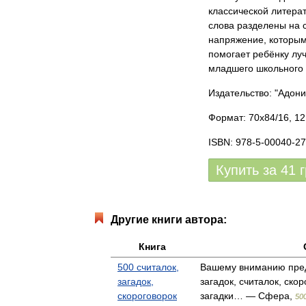
классической литера
слова разделены на с
напряжение, которым
помогает ребёнку лу
младшего школьного 
Издательство: "Адони
Формат: 70x84/16, 12
ISBN: 978-5-00040-27
Купить за
41
Другие книги автора:
Книга
500 считалок,
Вашему вниманию пред
загадок,
загадок, считалок, ско
скороговорок
загадки… — Сфера,
50