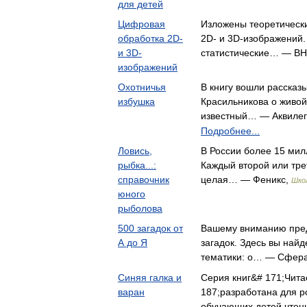
для детей
Цифровая
Изложены теоретическ
обработка 2D-
2D- и 3D-изображений
и 3D-
статистические… — B
изображений
Охотничья
В книгу вошли рассказ
избушка
Красильникова о живой
известный… — Аквиле
Подробнее...
Ловись,
В России более 15 ми
рыбка...:
Каждый второй или трет
справочник
целая… — Феникс,
Шко
юного
рыболова
500 загадок от
Вашему вниманию пред
А до Я
загадок. Здесь вы найд
тематики: о… — Сфер
Синяя галка и
Серия книг&# 171;Чита
варан
187;разработана для р
обучающих детей чтен