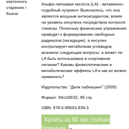
Альфа-липоевая кислота (LA) - витаминно-
подобный нутриент. Выяснилось, что она
является мощным антиоксидантом, влияя
на уровень инсулина посредством контроля
глюкозы. Поскольку физические упражнения
приводят к формированию свободных
радикалов (оксидации), а инсулин
контролирует метаболизм углеводов,
возникли следующие вопросы: а может ли
LA быть использована в спортивном
питании? Каковы физиологические и
метаболические эффекты LA и как их можно
применить?
Издательство: "Диля паблишинг"
(2009)
Формат: 84x108/32, 96 стр.
ISBN: 978-5-88503-839-3
Купить за
50
грн (только
Украина)
в