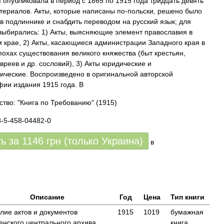
 опубликовала в период с 1865 по 1915 года тридцать девять
териалов. Акты, которые написаны по-польски, решено было
 в подлиннике и снабдить переводом на русский язык; для
выбирались: 1) Акты, выясняющие элемент православия в
 крае, 2) Акты, касающиеся администрации Западного края в
похах существования великого княжества (быт крестьян,
вреев и др. сословий), 3) Акты юридические и
ические. Воспроизведено в оригинальной авторской
ии издания 1915 года. В
ство: "Книга по Требованию"
(1915)
8-5-458-04482-0
ть за
1146
грн (только Украина)
в
Описание
Год
Цена
Тип книги
лие актов и документов
1915
1019
бумажная
енского центрального архива
книга