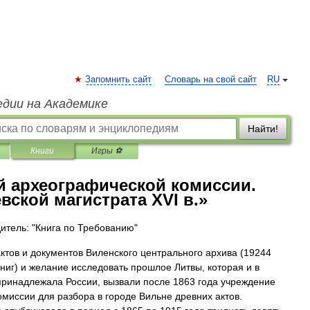
Запомнить сайт
Словарь на свой сайт
RU
едии на Академике
Найти!
Книги
Игры ⚽
й археографической комиссии.
вской магистрата XVI в.»
итель: "Книга по Требованию"
ктов и документов Виленского центрального архива (19244
книг) и желание исследовать прошлое Литвы, которая и в
принадлежала России, вызвали после 1863 года учреждение
омиссии для разбора в городе Вильне древних актов.