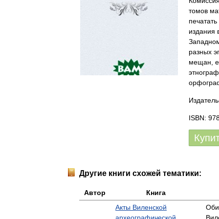
Комиссия
томов ма
печатать
издания 
Западном
разных э
мещан, е
этнограф
орфограф
Издатель
ISBN: 97
Купи
Другие книги схожей тематики:
Автор
Книга
Акты Виленской
Оби
археографической
Вил