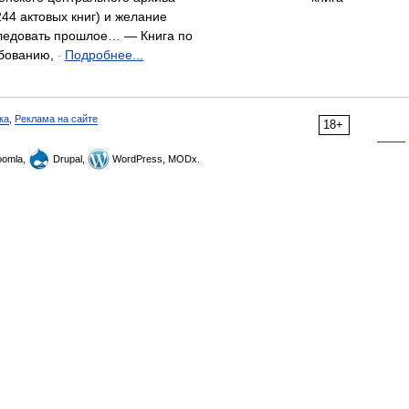
244 актовых книг) и желание
ледовать прошлое… — Книга по
бованию,
Подробнее...
-
ка
,
Реклама на сайте
18+
omla,
Drupal,
WordPress, MODx.