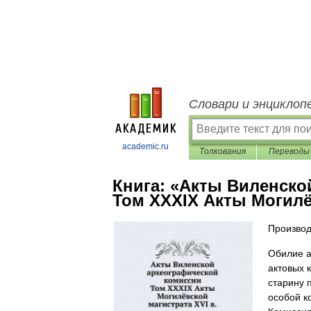
Словари и энциклоп
academic.ru
Толкования
Переводы
Книга:
«Акты Виленско
Том XXXIX Акты Могилё
Производ
Обилие а
актовых 
старину 
особой к