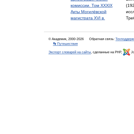
комиссии. Том XXXIX
(19
Акты Могилёвской
исс
магистрата XVI в.
Тре
© Академик, 2000-2026
Обратная связь:
Техподдерж
👣 Путешествия
Экспорт словарей на сайты
, сделанные на PHP,
Jo