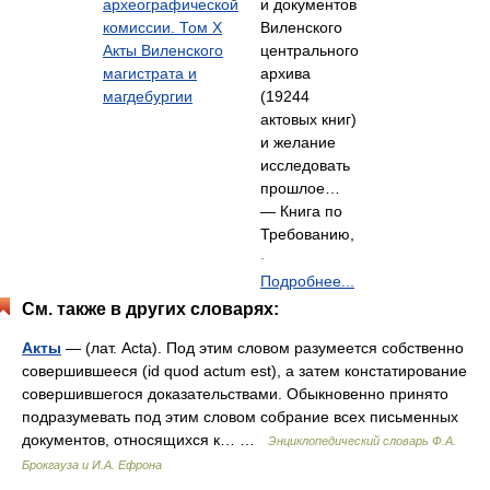
археографической
и документов
комиссии. Том X
Виленского
Акты Виленского
центрального
магистрата и
архива
магдебургии
(19244
актовых книг)
и желание
исследовать
прошлое…
— Книга по
Требованию,
-
Подробнее...
См. также в других словарях:
Акты
— (лат. Acta). Под этим словом разумеется собственно
совершившееся (id quod actum est), a затем констатирование
совершившегося доказательствами. Обыкновенно принято
подразумевать под этим словом собрание всех письменных
документов, относящихся к… …
Энциклопедический словарь Ф.А.
Брокгауза и И.А. Ефрона