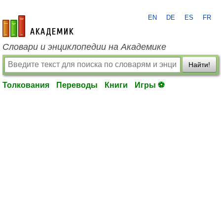
EN
DE
ES
FR
academic.ru
Словари и энциклопедии на Академике
Найти!
Толкования
Переводы
Книги
Игры ⚽