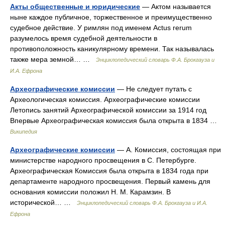
Акты общественные и юридические
— Актом называется
ныне каждое публичное, торжественное и преимущественно
судебное действие. У римлян под именем Actus rerum
разумелось время судебной деятельности в
противоположность каникулярному времени. Так называлась
также мера земной… …
Энциклопедический словарь Ф.А. Брокгауза и
И.А. Ефрона
Археографические комиссии
— Не следует путать с
Археологическая комиссия. Археографические комиссии
Летопись занятий Археографической комиссии за 1914 год
Впервые Археографическая комиссия была открыта в 1834 …
Википедия
Археографические комиссии
— А. Комиссия, состоящая при
министерстве народного просвещения в С. Петербурге.
Археографическая Комиссия была открыта в 1834 года при
департаменте народного просвещения. Первый камень для
основания комиссии положил Н. М. Карамзин. В
исторической… …
Энциклопедический словарь Ф.А. Брокгауза и И.А.
Ефрона