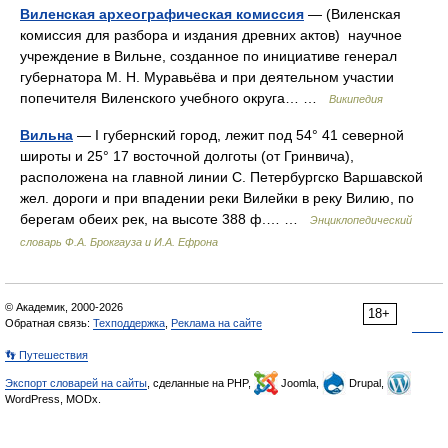
Виленская археографическая комиссия
— (Виленская
комиссия для разбора и издания древних актов) научное
учреждение в Вильне, созданное по инициативе генерал
губернатора М. Н. Муравьёва и при деятельном участии
попечителя Виленского учебного округа… …
Википедия
Вильна
— I губернский город, лежит под 54° 41 северной
широты и 25° 17 восточной долготы (от Гринвича),
расположена на главной линии С. Петербургско Варшавской
жел. дороги и при впадении реки Вилейки в реку Вилию, по
берегам обеих рек, на высоте 388 ф.… …
Энциклопедический
словарь Ф.А. Брокгауза и И.А. Ефрона
© Академик, 2000-2026
18+
Обратная связь:
Техподдержка
,
Реклама на сайте
👣 Путешествия
Экспорт словарей на сайты
, сделанные на PHP,
Joomla,
Drupal,
WordPress, MODx.