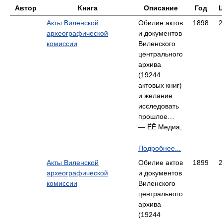
Автор
Книга
Описание
Год
Акты Виленской
Обилие актов
1898
археографической
и документов
комиссии
Виленского
центрального
архива
(19244
актовых книг)
и желание
исследовать
прошлое…
— ЁЁ Медиа,
-
Подробнее...
Акты Виленской
Обилие актов
1899
археографической
и документов
комиссии
Виленского
центрального
архива
(19244