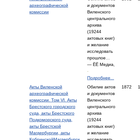
археографической
и документов
комиссии
Виленского
центрального
архива
(19244
актовых книг)
и желание
исследовать
прошлое…
— ЁЁ Медиа,
-
Подробнее...
Акты Виленской
Обилие актов
1872
археографической
и документов
комиссии. Том VI. Акты
Виленского
Брестского городского
центрального
суда, акты Брестского
архива
Подкоморского суда,
(19244
акты Брестской
актовых книг)
Магдербургии, акты
и желание
КобринскойМагдербурги,
исследовать