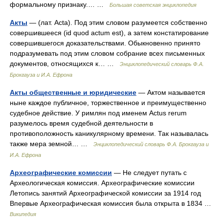
формальному признаку.… …
Большая советская энциклопедия
Акты
— (лат. Acta). Под этим словом разумеется собственно
совершившееся (id quod actum est), a затем констатирование
совершившегося доказательствами. Обыкновенно принято
подразумевать под этим словом собрание всех письменных
документов, относящихся к… …
Энциклопедический словарь Ф.А.
Брокгауза и И.А. Ефрона
Акты общественные и юридические
— Актом называется
ныне каждое публичное, торжественное и преимущественно
судебное действие. У римлян под именем Actus rerum
разумелось время судебной деятельности в
противоположность каникулярному времени. Так называлась
также мера земной… …
Энциклопедический словарь Ф.А. Брокгауза и
И.А. Ефрона
Археографические комиссии
— Не следует путать с
Археологическая комиссия. Археографические комиссии
Летопись занятий Археографической комиссии за 1914 год
Впервые Археографическая комиссия была открыта в 1834 …
Википедия