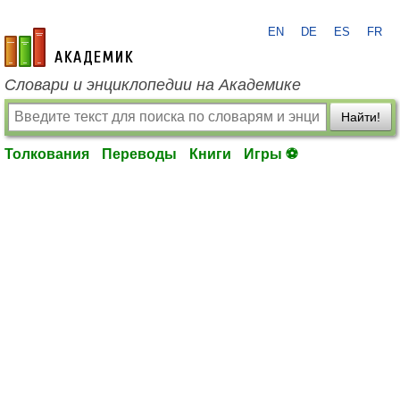
EN
DE
ES
FR
academic.ru
Словари и энциклопедии на Академике
Найти!
Толкования
Переводы
Книги
Игры ⚽