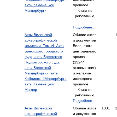
акты Каменецкой
прошлое…
Магдербурги.
— Книга по
Требованию,
-
Подробнее...
Акты Виленской
Обилие актов
археографической
и документов
комиссии. Том VI. Акты
Виленского
Брестского городского
центрального
суда, акты Брестского
архива
Подкоморского суда,
(19244
акты Брестской
актовых книг)
Магдербургии, акты
и желание
КобринскойМагдербурги,
исследовать
акты Каменецкой
прошлое…
Магдер
— Книга по
Требованию,
Подробнее...
Акты Виленской
Обилие актов
1891
археографической
и документов