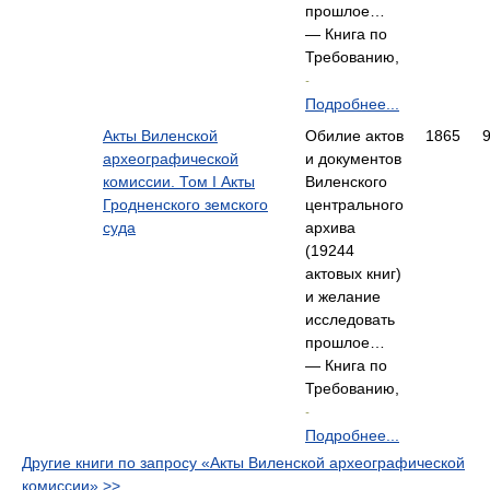
прошлое…
— Книга по
Требованию,
-
Подробнее...
Акты Виленской
Обилие актов
1865
археографической
и документов
комиссии. Том I Акты
Виленского
Гродненского земского
центрального
суда
архива
(19244
актовых книг)
и желание
исследовать
прошлое…
— Книга по
Требованию,
-
Подробнее...
Другие книги по запросу «Акты Виленской археографической
комиссии» >>