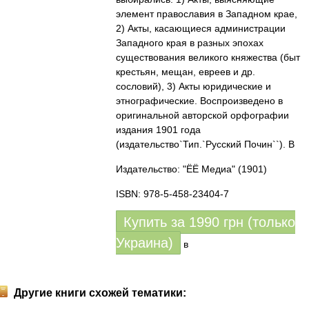
элемент православия в Западном крае,
2) Акты, касающиеся администрации
Западного края в разных эпохах
существования великого княжества (быт
крестьян, мещан, евреев и др.
сословий), 3) Акты юридические и
этнографические. Воспроизведено в
оригинальной авторской орфографии
издания 1901 года
(издательство`Тип.`Русский Почин``). В
Издательство: "ЁЁ Медиа"
(1901)
ISBN: 978-5-458-23404-7
Купить за
1990
грн (только
Украина)
в
Другие книги схожей тематики: