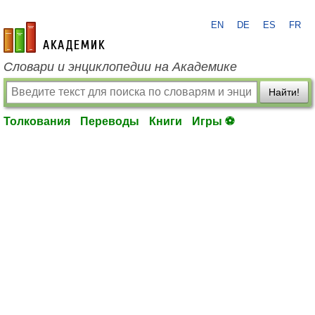
EN
DE
ES
FR
academic.ru
Словари и энциклопедии на Академике
Найти!
Толкования
Переводы
Книги
Игры ⚽