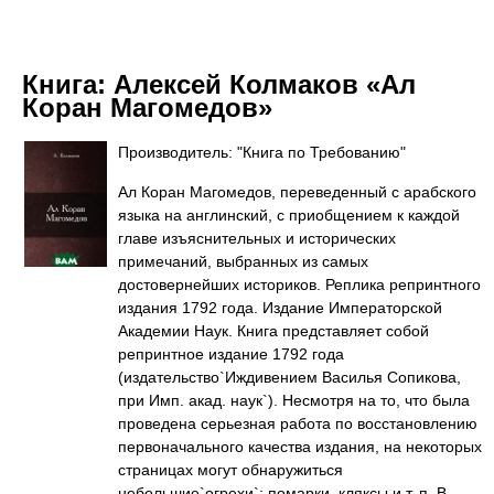
Книга:
Алексей Колмаков «Ал
Коран Магомедов»
Производитель: "Книга по Требованию"
Ал Коран Магомедов, переведенный с арабского
языка на англинский, с приобщением к каждой
главе изъяснительных и исторических
примечаний, выбранных из самых
достовернейших историков. Реплика репринтного
издания 1792 года. Издание Императорской
Академии Наук. Книга представляет собой
репринтное издание 1792 года
(издательство`Иждивением Василья Сопикова,
при Имп. акад. наук`). Несмотря на то, что была
проведена серьезная работа по восстановлению
первоначального качества издания, на некоторых
страницах могут обнаружиться
небольшие`огрехи`: помарки, кляксы и т. п. В