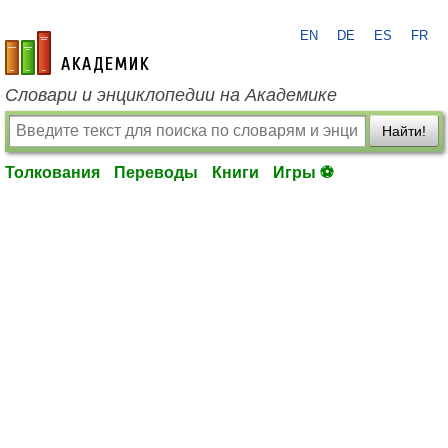
EN
DE
ES
FR
academic.ru
Словари и энциклопедии на Академике
Найти!
Толкования
Переводы
Книги
Игры ⚽