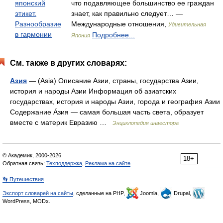
японский
что подавляющее большинство ее граждан
этикет.
знает, как правильно следует… —
Разнообразие
Международные отношения,
Удивительная
в гармонии
Подробнее...
Япония
См. также в других словарях:
Азия
— (Asia) Описание Азии, страны, государства Азии,
история и народы Азии Информация об азиатских
государствах, история и народы Азии, города и география Азии
Содержание А́зия — самая большая часть света, образует
вместе с материк Евразию …
Энциклопедия инвестора
© Академик, 2000-2026
18+
Обратная связь:
Техподдержка
,
Реклама на сайте
👣 Путешествия
Экспорт словарей на сайты
, сделанные на PHP,
Joomla,
Drupal,
WordPress, MODx.