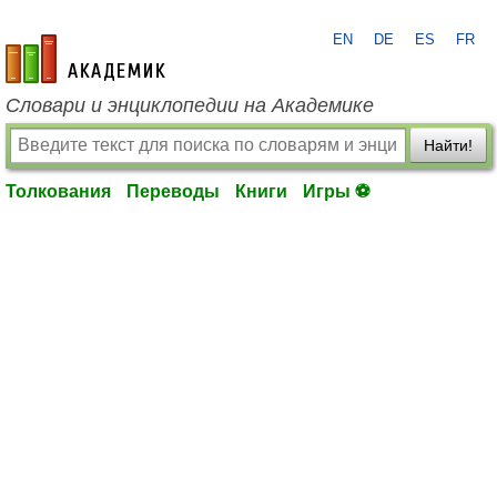
EN
DE
ES
FR
academic.ru
Словари и энциклопедии на Академике
Найти!
Толкования
Переводы
Книги
Игры ⚽