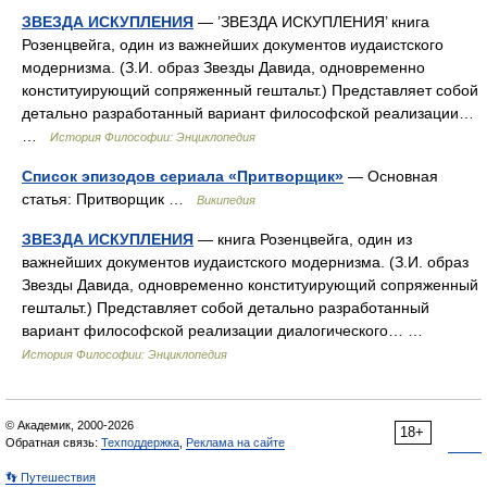
ЗВЕЗДА ИСКУПЛЕНИЯ
— ’ЗВЕЗДА ИСКУПЛЕНИЯ’ книга
Розенцвейга, один из важнейших документов иудаистского
модернизма. (З.И. образ Звезды Давида, одновременно
конституирующий сопряженный гештальт.) Представляет собой
детально разработанный вариант философской реализации…
…
История Философии: Энциклопедия
Список эпизодов сериала «Притворщик»
— Основная
статья: Притворщик …
Википедия
ЗВЕЗДА ИСКУПЛЕНИЯ
— книга Розенцвейга, один из
важнейших документов иудаистского модернизма. (З.И. образ
Звезды Давида, одновременно конституирующий сопряженный
гештальт.) Представляет собой детально разработанный
вариант философской реализации диалогического… …
История Философии: Энциклопедия
© Академик, 2000-2026
18+
Обратная связь:
Техподдержка
,
Реклама на сайте
👣 Путешествия