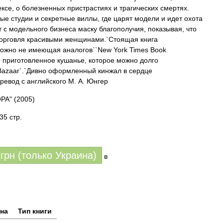
ксе, о болезненных пристрастиях и трагических смертях.
ые студии и секретные виллы, где царят модели и идет охота
т с модельного бизнеса маску благополучия, показывая, что
 торговля красивыми женщинами.`Стоящая книга
ожно не имеющая аналогов``New York Times Book
о приготовленное кушанье, которое можно долго
 Bazaar`.`Дивно оформленный кинжал в сердце
ревод с английского М. А. Юнгер
ОРА"
(2005)
35 стр.
грн (только Украина)
в
на
Тип книги