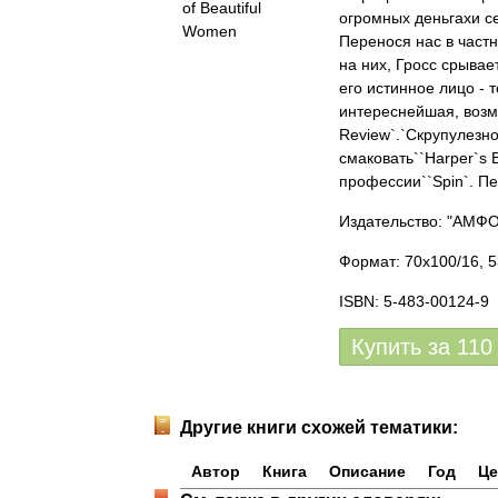
огромных деньгахи се
Перенося нас в частн
на них, Гросс срывае
его истинное лицо -
интереснейшая, возм
Review`.`Скрупулезн
смаковать``Harper`s
профессии``Spin`. Пе
Издательство: "АМФ
Формат: 70x100/16, 5
ISBN: 5-483-00124-9
Купить за
110
Другие книги схожей тематики:
Автор
Книга
Описание
Год
Це