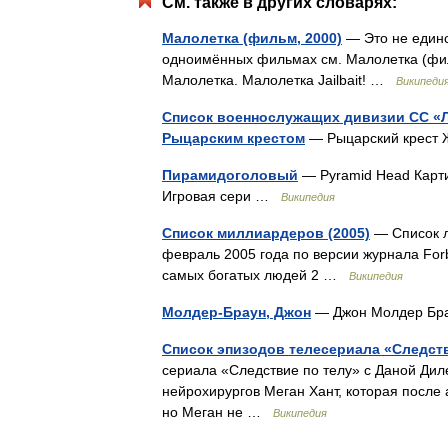
См. также в других словарях:
Малолетка (фильм, 2000)
— Это не единс
одноимённых фильмах см. Малолетка (филь
Малолетка. Малолетка Jailbait! …
Википеди
Список военнослужащих дивизии СС «
Рыцарским крестом
— Рыцарский крест 
Пирамидоголовый
— Pyramid Head Картин
Игровая сери …
Википедия
Список миллиардеров (2005)
— Список л
февраль 2005 года по версии журнала Forb
самых богатых людей 2 …
Википедия
Молдер-Браун, Джон
— Джон Молдер Бра
Список эпизодов телесериала «Следств
сериала «Следствие по телу» с Даной Дил
нейрохирургов Меган Хант, которая после
но Меган не …
Википедия