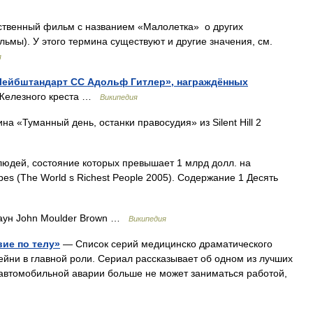
твенный фильм с названием «Малолетка» о других
мы). У этого термина существуют и другие значения, см.
я
Лейбштандарт СС Адольф Гитлер», награждённых
Железного креста …
Википедия
а «Туманный день, останки правосудия» из Silent Hill 2
юдей, состояние которых превышает 1 млрд долл. на
es (The World s Richest People 2005). Содержание 1 Десять
ун John Moulder Brown …
Википедия
ие по телу»
— Список серий медицинско драматического
ейни в главной роли. Сериал рассказывает об одном из лучших
 автомобильной аварии больше не может заниматься работой,