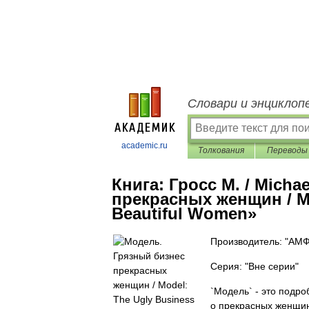
Словари и энциклоп
academic.ru
Толкования
Переводы
Книга:
Гросс М. / Mich
прекрасных женщин / Mo
Beautiful Women»
Производитель: "АМ
Серия: "Вне серии"
`Модель` - это подр
о прекрасных женщин