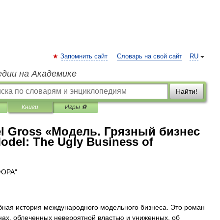
Запомнить сайт
Словарь на свой сайт
RU
едии на Академике
Найти!
Книги
Игры ⚽
ael Gross «Модель. Грязный бизнес
del: The Ugly Business of
ФОРА"
обная история международного модельного бизнеса. Это роман
ах, облеченных невероятной властью и униженных, об