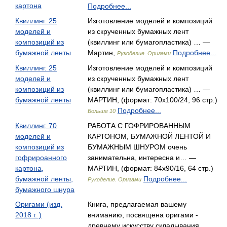
картона
Подробнее...
Квиллинг. 25
Изготовление моделей и композиций
моделей и
из скрученных бумажных лент
композиций из
(квиллинг или бумагопластика) … —
бумажной ленты
Мартин,
Подробнее...
Рукоделие. Оригами
Квиллинг. 25
Изготовление моделей и композиций
моделей и
из скрученных бумажных лент
композиций из
(квиллинг или бумагопластика) … —
бумажной ленты
МАРТИН, (формат: 70x100/24, 96 стр.)
Подробнее...
Больше 10
Квиллинг. 70
РАБОТА С ГОФРИРОВАННЫМ
моделей и
КАРТОНОМ, БУМАЖНОЙ ЛЕНТОЙ И
композиций из
БУМАЖНЫМ ШНУРОМ очень
гофрироанного
занимательна, интересна и… —
картона,
МАРТИН, (формат: 84x90/16, 64 стр.)
бумажной ленты,
Подробнее...
Рукоделие. Оригами
бумажного шнура
Оригами (изд.
Книга, предлагаемая вашему
2018 г. )
вниманию, посвящена оригами -
древнему искусству складывания