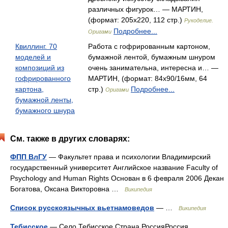
различных фигурок… — МАРТИН,
(формат: 205x220, 112 стр.)
Рукоделие.
Подробнее...
Оригами
Квиллинг. 70
Работа с гофрированным картоном,
моделей и
бумажной лентой, бумажным шнуром
композиций из
очень занимательна, интересна и… —
гофрированного
МАРТИН, (формат: 84x90/16мм, 64
картона,
стр.)
Подробнее...
Оригами
бумажной ленты,
бумажного шнура
См. также в других словарях:
ФПП ВлГУ
— Факультет права и психологии Владимирский
государственный университет Английское название Faculty of
Psychology and Human Rights Основан в 6 февраля 2006 Декан
Богатова, Оксана Викторовна …
Википедия
Список русскоязычных вьетнамоведов
— …
Википедия
Тебисское
— Село Тебисское Страна РоссияРоссия …