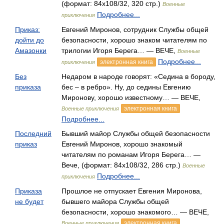
(формат: 84x108/32, 320 стр.)
Военные
Подробнее...
приключения
Приказ:
Евгений Миронов, сотрудник Службы общей
дойти до
безопасности, хорошо знаком читателям по
Амазонки
трилогии Игоря Берега… — ВЕЧЕ,
Военные
Подробнее...
электронная книга
приключения
Без
Недаром в народе говорят: «Седина в бороду,
приказа
бес – в ребро». Ну, до седины Евгению
Миронову, хорошо известному… — ВЕЧЕ,
электронная книга
Военные приключения
Подробнее...
Последний
Бывший майор Службы общей безопасности
приказ
Евгений Миронов, хорошо знакомый
читателям по романам Игоря Берега… —
Вече, (формат: 84x108/32, 286 стр.)
Военные
Подробнее...
приключения
Приказа
Прошлое не отпускает Евгения Миронова,
не будет
бывшего майора Службы общей
безопасности, хорошо знакомого… — ВЕЧЕ,
электронная книга
Военные приключения