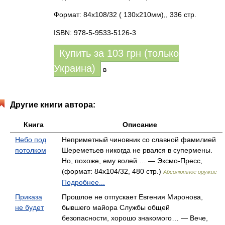
Формат: 84x108/32 ( 130x210мм),, 336 стр.
ISBN: 978-5-9533-5126-3
Купить за
103
грн (только
Украина)
в
Другие книги автора:
Книга
Описание
Небо под
Неприметный чиновник со славной фамилией
потолком
Шереметьев никогда не рвался в супермены.
Но, похоже, ему волей … — Эксмо-Пресс,
(формат: 84x104/32, 480 стр.)
Абсолютное оружие
Подробнее...
Приказа
Прошлое не отпускает Евгения Миронова,
не будет
бывшего майора Службы общей
безопасности, хорошо знакомого… — Вече,