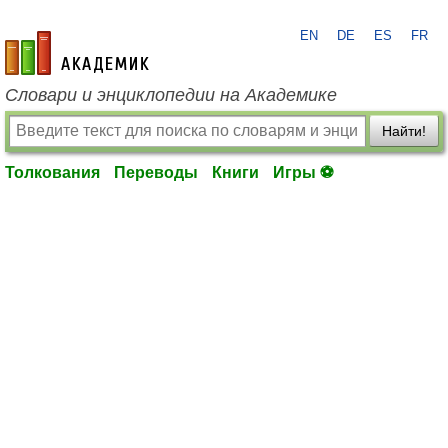
EN
DE
ES
FR
academic.ru
Словари и энциклопедии на Академике
Найти!
Толкования
Переводы
Книги
Игры ⚽