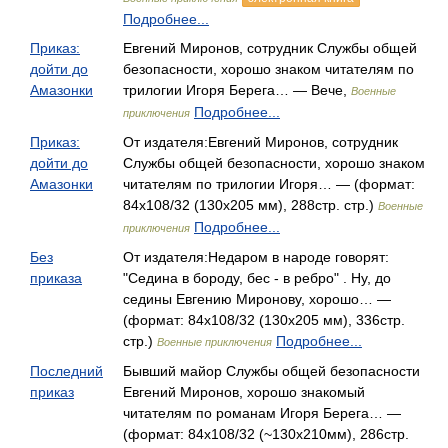
Подробнее...
Приказ:
Евгений Миронов, сотрудник Службы общей
дойти до
безопасности, хорошо знаком читателям по
Амазонки
трилогии Игоря Берега… — Вече,
Военные
Подробнее...
приключения
Приказ:
От издателя:Евгений Миронов, сотрудник
дойти до
Службы общей безопасности, хорошо знаком
Амазонки
читателям по трилогии Игоря… — (формат:
84x108/32 (130х205 мм), 288стр. стр.)
Военные
Подробнее...
приключения
Без
От издателя:Недаром в народе говорят:
приказа
"Седина в бороду, бес - в ребро" . Ну, до
седины Евгению Миронову, хорошо… —
(формат: 84x108/32 (130х205 мм), 336стр.
стр.)
Подробнее...
Военные приключения
Последний
Бывший майор Службы общей безопасности
приказ
Евгений Миронов, хорошо знакомый
читателям по романам Игоря Берега… —
(формат: 84x108/32 (~130x210мм), 286стр.