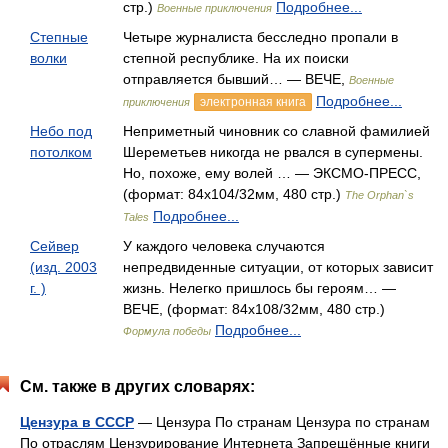
стр.)
Подробнее...
Военные приключения
Степные
Четыре журналиста бесследно пропали в
волки
степной республике. На их поиски
отправляется бывший… — ВЕЧЕ,
Военные
Подробнее...
электронная книга
приключения
Небо под
Неприметный чиновник со славной фамилией
потолком
Шереметьев никогда не рвался в супермены.
Но, похоже, ему волей … — ЭКСМО-ПРЕСС,
(формат: 84x104/32мм, 480 стр.)
The Orphan`s
Подробнее...
Tales
Сейвер
У каждого человека случаются
(изд. 2003
непредвиденные ситуации, от которых зависит
г. )
жизнь. Нелегко пришлось бы героям… —
ВЕЧЕ, (формат: 84x108/32мм, 480 стр.)
Подробнее...
Формула победы
См. также в других словарях:
Цензура в СССР
— Цензура По странам Цензура по странам
По отраслям Цензурирование Интернета Запрещённые книги