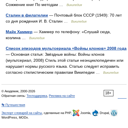
Сожжение книг По методам …
Википедия
Сталин в филателии
— Почтовый блок СССР (1949): 70 лет
со дня рождения И. В. Сталин …
Википедия
Майк Хаммер
— Хаммер по телефону: «Слушай сюда,
козлина …
Википедия
Список эпизодов мультсериала «Войны клонов» 2008 года
— Основная статья: Звёздные войны: Войны клонов
(мультсериал, 2008) Стиль этой статьи неэнциклопедичен или
нарушает нормы русского языка. Статью следует исправить
согласно стилистическим правилам Википедии …
Википедия
© Академик, 2000-2026
18+
Обратная связь:
Техподдержка
,
Реклама на сайте
👣 Путешествия
Экспорт словарей на сайты
, сделанные на PHP,
Joomla,
Drupal,
WordPress, MODx.