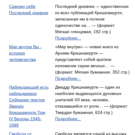
Самому себе
Последний дневник — единственная
Последний дневник
из всех публикаций Кришнамурти,
записанная им в полном
одиночестве на… — (формат:
Мягкая глянцевая, 192 стр.)
Подробнее...
Мир внутри Вы -
«Мир внутри» — новая книга из
история
Архива Кришнамурти —
человечества
представляет собой краткое
изложение серии вечных… —
(формат: Мягкая бумажная, 352 стр.)
Подробнее...
Наблюдающий есть
Джидду Кришнамурти — один из
наблюдаемое
наиболее выдающихся духовных
Собрание текстов
учителей XX века, человек,
Джидду
отказавшийся от роли… — (формат:
Кришнамурти Том
Твердая бумажная, 624 стр.)
IV Беседы 1945-
Подробнее...
1948
Свобода от
Свобода является одной из высших