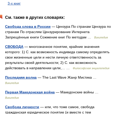
3-х книг
См. также в других словарях:
Свобода слова в России
— Цензура По странам Цензура по
странам По отраслям Цензурирование Интернета
Запрещённые книги Сожжение книг По методам …
Википедия
СВОБОДА
— многозначное понятие, крайние значения
которого: 1) С. как возможность индивида самому определять
свои жизненные цели и нести личную ответственность за
результаты своей деятельности; 2) С. как возможность
действовать в направлении цели,… …
Философская энциклопедия
Последняя волна
— The Last Wave Жанр Мистика …
Википедия
Первая Македонская война
— Македонские войны …
Википедия
Свобода личности
— или, что тоже самое, свобода
гражданская юридическое понятие (и вместе с тем