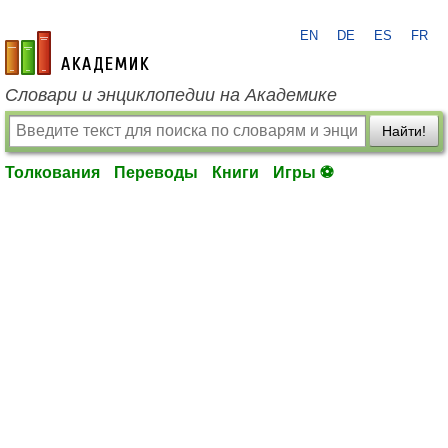
EN
DE
ES
FR
academic.ru
Словари и энциклопедии на Академике
Найти!
Толкования
Переводы
Книги
Игры ⚽