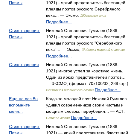
Поэмы
1921) - яркий представитель блестящей
плеяды поэтов русского Серебряного
века… — Эксмо,
100главных книг
Подробнее...
Стихотворения.
Николай Степанович Гумилев (1886-
Поэмы
1921) - яркий представитель блестящей
плеяды поэтов русского "Серебряного
века"… — Эксмо,
Шедевры мировой классики
Подробнее...
Стихотворения
Николай Степанович Гумилев (1886-
1921) многое успел за короткую жизнь.
Один из ярких представителей поэтов…
— ЭКСМО, (формат: 70x100/32, 288 стр.)
Подробнее...
Всемирная библиотека поэзии
Еще не раз Вы
Когда-то молодой поэт Николай Гумилев
вспомните
удивил современников своим чистым и
меня...
мощным словом, переубедил… — АСТ,
Подробнее...
Стихи о любви
Стихотворения.
Николай Степанович Гумилев (1886—
Поэмы
1921) — яркий представитель блестящей