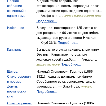
Полное
В одном томе собраны все
собрание
стихотворения, поэмы, переводы, проза,
сочинений в
драматические произведения одного из…
одном томе
— Альфа-книга,
Полное собрание в одном томе
Подробнее...
Избранное
В издание, посвященное 125-летию со
дня рождения и 90-летию со дня гибели
выдающегося русского поэта Николая…
— Клуб 36`6,
Подробнее...
Капитаны
Вы держите в руках удивительную книгу.
Это гимн Капитанам - отважным
хозяевам своей судьбы… — Акварель,
Подробнее...
Волшебники кисти
Шатер.
Николай Степанович Гумилев (1886-
Стихотворения
1921) - одна из центральных фигур
и поэмы.
Серебряного века, основатель школы
Девять
акмеизма в… — Вита-Нова,
Рукописи
поэтических
Подробнее...
книг
Стихотворения.
Николай Степанович Гумилев (1886-