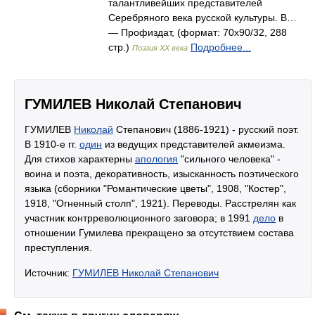
талантливейших представителей
Серебряного века русской культуры. В…
— Профиздат, (формат: 70x90/32, 288
стр.)
Подробнее...
Поэзия XX века
ГУМИЛЕВ Николай Степанович
ГУМИЛЕВ
Николай
Степанович (1886-1921) - русский поэт.
В 1910-е гг.
один
из ведущих представителей акмеизма.
Для стихов характерны
апология
"сильного человека" -
воина и поэта, декоративность, изысканность поэтического
языка (сборники "Романтические цветы", 1908, "Костер",
1918, "Огненный столп", 1921). Переводы. Расстрелян как
участник контрреволюционного заговора; в 1991
дело
в
отношении Гумилева прекращено за отсутствием состава
преступления.
Источник:
ГУМИЛЕВ Николай Степанович