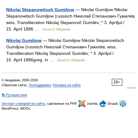
Nikolai Stepanowitsch Gumiljow
— Nikolai Gumiljow Nikolai
Stepanowitsch Gumiljow (russisch Николай Степанович Гумилёв,
wiss. Transliteration Nikolaj Stepanovič Gumilëv; * 3. Apriljul./
15. April 1886 …
Deutsch Wikipedia
Nikolaj Gumiljow
— Nikolai Gumiljow Nikolai Stepanowitsch
Gumiljow (russisch Николай Степанович Гумилёв, wiss.
Transliteration Nikolaj Stepanovič Gumilëv; * 3. Apriljul./
15. April 1886greg. in …
Deutsch Wikipedia
© Академик, 2000-2026
18+
Обратная связь:
Техподдержка
,
Реклама на сайте
👣 Путешествия
Экспорт словарей на сайты
, сделанные на PHP,
Joomla,
Drupal,
WordPress, MODx.