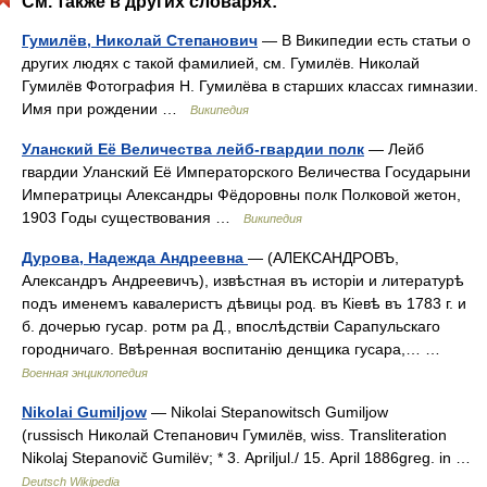
См. также в других словарях:
Гумилёв, Николай Степанович
— В Википедии есть статьи о
других людях с такой фамилией, см. Гумилёв. Николай
Гумилёв Фотография Н. Гумилёва в старших классах гимназии.
Имя при рождении …
Википедия
Уланский Её Величества лейб-гвардии полк
— Лейб
гвардии Уланский Её Императорского Величества Государыни
Императрицы Александры Фёдоровны полк Полковой жетон,
1903 Годы существования …
Википедия
Дурова, Надежда Андреевна
— (АЛЕКСАНДРОВЪ,
Александръ Андреевичъ), извѣстная въ исторіи и литературѣ
подъ именемъ кавалеристъ дѣвицы род. въ Кіевѣ въ 1783 г. и
б. дочерью гусар. ротм ра Д., впослѣдствіи Сарапульскаго
городничаго. Ввѣренная воспитанію денщика гусара,… …
Военная энциклопедия
Nikolai Gumiljow
— Nikolai Stepanowitsch Gumiljow
(russisch Николай Степанович Гумилёв, wiss. Transliteration
Nikolaj Stepanovič Gumilëv; * 3. Apriljul./ 15. April 1886greg. in …
Deutsch Wikipedia