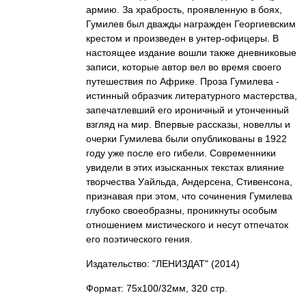
армию. За храбрость, проявленную в боях,
Гумилев был дважды награжден Георгиевским
крестом и произведен в унтер-офицеры. В
настоящее издание вошли также дневниковые
записи, которые автор вел во время своего
путешествия по Африке. Проза Гумилева -
истинный образчик литературного мастерства,
запечатлевший его ироничный и утонченный
взгляд на мир. Впервые рассказы, новеллы и
очерки Гумилева были опубликованы в 1922
году уже после его гибели. Современники
увидели в этих изысканных текстах влияние
творчества Уайльда, Андерсена, Стивенсона,
признавая при этом, что сочинения Гумилева
глубоко своеобразны, проникнуты особым
отношением мистического и несут отпечаток
его поэтического гения.
Издательство: "ЛЕНИЗДАТ"
(2014)
Формат: 75x100/32мм, 320 стр.