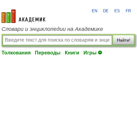
EN
DE
ES
FR
academic.ru
Словари и энциклопедии на Академике
Найти!
Толкования
Переводы
Книги
Игры ⚽