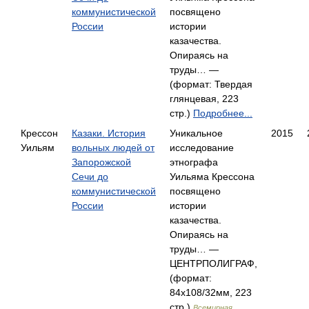
коммунистической
посвящено
России
истории
казачества.
Опираясь на
труды… —
(формат: Твердая
глянцевая, 223
стр.)
Подробнее...
Крессон
Казаки. История
Уникальное
2015
Уильям
вольных людей от
исследование
Запорожской
этнографа
Сечи до
Уильяма Крессона
коммунистической
посвящено
России
истории
казачества.
Опираясь на
труды… —
ЦЕНТРПОЛИГРАФ,
(формат:
84x108/32мм, 223
стр.)
Всемирная