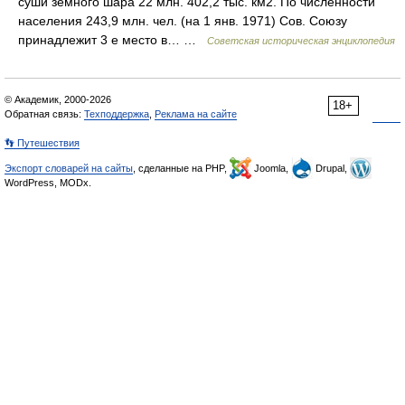
суши земного шара 22 млн. 402,2 тыс. км2. По численности
населения 243,9 млн. чел. (на 1 янв. 1971) Сов. Союзу
принадлежит 3 е место в… …
Советская историческая энциклопедия
© Академик, 2000-2026
18+
Обратная связь:
Техподдержка
,
Реклама на сайте
👣 Путешествия
Экспорт словарей на сайты
, сделанные на PHP,
Joomla,
Drupal,
WordPress, MODx.