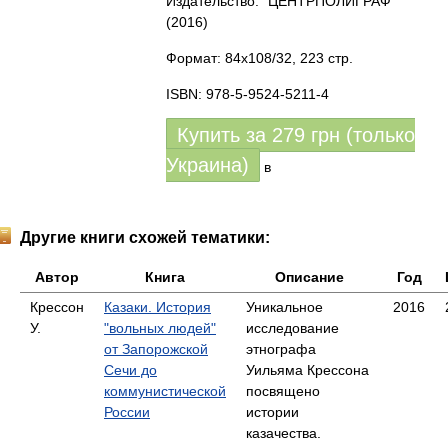
Издательство: "ЦЕНТРПОЛИГРАФ"
(2016)
Формат: 84x108/32, 223 стр.
ISBN: 978-5-9524-5211-4
Купить за
279
грн (только
Украина)
в
Другие книги схожей тематики:
Автор
Книга
Описание
Год
Крессон
Казаки. История
Уникальное
2016
У.
"вольных людей"
исследование
от Запорожской
этнографа
Сечи до
Уильяма Крессона
коммунистической
посвящено
России
истории
казачества.