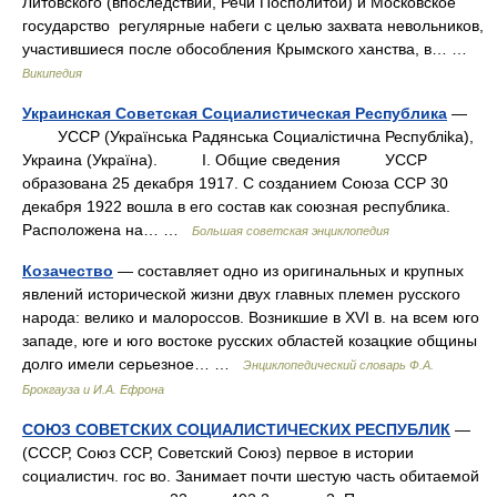
Литовского (впоследствии, Речи Посполитой) и Московское
государство регулярные набеги с целью захвата невольников,
участившиеся после обособления Крымского ханства, в… …
Википедия
Украинская Советская Социалистическая Республика
—
УССР (Украïнська Радянська Социалicтична Республika),
Украина (Украïна). I. Общие сведения УССР
образована 25 декабря 1917. С созданием Союза ССР 30
декабря 1922 вошла в его состав как союзная республика.
Расположена на… …
Большая советская энциклопедия
Козачество
— составляет одно из оригинальных и крупных
явлений исторической жизни двух главных племен русского
народа: велико и малороссов. Возникшие в XVI в. на всем юго
западе, юге и юго востоке русских областей козацкие общины
долго имели серьезное… …
Энциклопедический словарь Ф.А.
Брокгауза и И.А. Ефрона
СОЮЗ СОВЕТСКИХ СОЦИАЛИСТИЧЕСКИХ РЕСПУБЛИК
—
(СССР, Союз ССР, Советский Союз) первое в истории
социалистич. гос во. Занимает почти шестую часть обитаемой