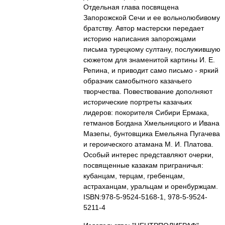
Отдельная глава посвящена
Запорожской Сечи и ее вольнолюбивому
братству. Автор мастерски передает
историю написания запорожцами
письма турецкому султану, послужившую
сюжетом для знаменитой картины И. Е.
Репина, и приводит само письмо - яркий
образчик самобытного казачьего
творчества. Повествование дополняют
исторические портреты казачьих
лидеров: покорителя Сибири Ермака,
гетманов Богдана Хмельницкого и Ивана
Мазепы, бунтовщика Емельяна Пугачева
и героического атамана М. И. Платова.
Особый интерес представляют очерки,
посвященные казакам приграничья:
кубанцам, терцам, гребенцам,
астраханцам, уральцам и оренбуржцам.
ISBN:978-5-9524-5168-1, 978-5-9524-
5211-4