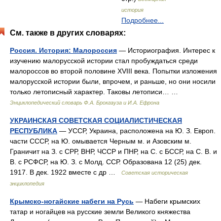
история
Подробнее...
См. также в других словарях:
Россия. История: Малороссия
— Историография. Интерес к
изучению малорусской истории стал пробуждаться среди
малороссов во второй половине XVIII века. Попытки изложения
малорусской истории были, впрочем, и раньше, но они носили
только летописный характер. Таковы летописи… …
Энциклопедический словарь Ф.А. Брокгауза и И.А. Ефрона
УКРАИНСКАЯ СОВЕТСКАЯ СОЦИАЛИСТИЧЕСКАЯ
РЕСПУБЛИКА
— УССР, Украина, расположена на Ю. З. Европ.
части СССР, на Ю. омывается Черным м. и Азовским м.
Граничит на З. с СРР, ВНР, ЧССР и ПНР, на С. с БССР, на С. В. и
В. с РСФСР, на Ю. З. с Молд. ССР. Образована 12 (25) дек.
1917. В дек. 1922 вместе с др …
Советская историческая
энциклопедия
Крымско-ногайские набеги на Русь
— Набеги крымских
татар и ногайцев на русские земли Великого княжества