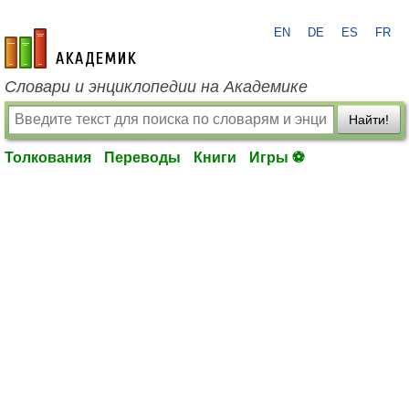
EN
DE
ES
FR
academic.ru
Словари и энциклопедии на Академике
Найти!
Толкования
Переводы
Книги
Игры ⚽