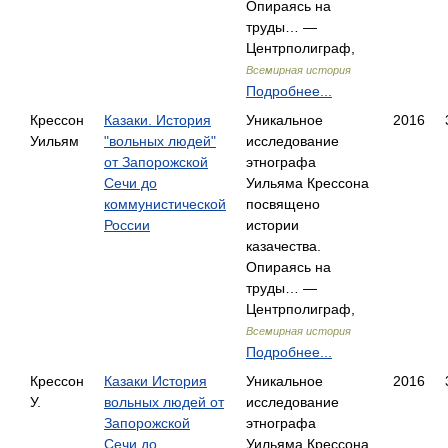
Опираясь на
труды… —
Центрполиграф,
Всемирная история
Подробнее...
Крессон
Казаки. История
Уникальное
2016
Уильям
"вольных людей"
исследование
от Запорожской
этнографа
Сечи до
Уильяма Крессона
коммунистической
посвящено
России
истории
казачества.
Опираясь на
труды… —
Центрполиграф,
Всемирная история
Подробнее...
Крессон
Казаки История
Уникальное
2016
У.
вольных людей от
исследование
Запорожской
этнографа
Сечи до
Уильяма Крессона