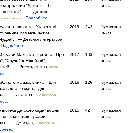
ой трилогии "Детство", "В
книга
иверситеты" … — Детская
Подробнее...
ная библиотека
русского писателя XX века М.
2019
242
бумажная
го ранние романтические
книга
 Чудра"… — Детская литература,
Подробнее...
3 сказки Максима Горького: "Про
2017
133
бумажная
", "Случай с Евсейкой",
книга
 детей… — Эксмодетство,
Книги -
ее...
Библиотечка школьника" . Для
2016
126
бумажная
кольного возраста. Для
книга
ого… — Искатель,
Библиотечка
е...
блиотека детского сада" вошли
2015
42
бумажная
ния классиков русской
книга
ших… — Детиздат,
Библиотека
бнее...