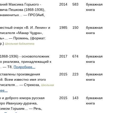
аний Максима Горького -
2014
583
бумажная
вича Пешкова (1868-1936),
книга
 знаменитых… — ПРОЗАиК,
вестный очерк «В. И. Ленин» и
1985
150
бумажная
писате­ля «Макар Чудра»,
книга
ль»… — Проминь, (формат:
р.)
Школьная библиотека
1868-1936) - основоположник
2017
674
бумажная
го реализма, принадлежащий к
книга
… — Т8,
Подробнее...
дставлены произведения
2015
223
бумажная
ей. Всем известно имя этого
книга
писателя… — Стрекоза,
Школьная
ее...
о и доброго юмора русская
2015
143
бумажная
про Иванушку-дурачка,
книга
симом Горьким… — Речь,