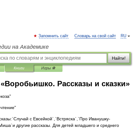
Запомнить сайт
Словарь на свой сайт
RU
едии на Академике
Найти!
Книги
Игры ⚽
«Воробьишко. Рассказы и сказки»
коза"
 чтение"
казы:`Случай с Евсейкой`,`Встряска`,`Про Иванушку-
`Миша`и другие рассказы. Для детей младшего и среднего