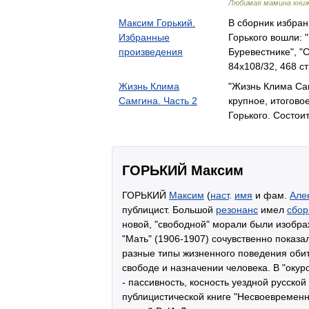
Любимая мамина кни
Максим Горький.
В сборник избра
Избранные
Горького вошли: 
произведения
Буревестнике", 
84x108/32, 468 ст
Жизнь Клима
"Жизнь Клима Са
Самгина. Часть 2
крупное, итогов
Горького. Состои
ГОРЬКИЙ Максим
ГОРЬКИЙ
Максим
(
наст
.
имя
и фам.
Але
публицист. Большой
резонанс
имел
сбор
новой, "свободной" морали были изображ
"Мать" (1906-1907) сочувственно показ
разные типы жизненного поведения обита
свободе и назначении человека. В "окуро
- пассивность, косность уездной русско
публицистической книге "Несвоевременн