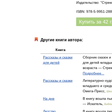
Издательство: "Стрек
ISBN: 978-5-9951-288
Купить за
42
Другие книги автора:
Книга
Рассказы и сказки
Сборник сказок и
для детей
для детей младше
возраста — Стре
Подробнее...
Рассказы и сказки
Литературно-худ
младшего и сред
Омега-Пресс,
Шко
На дне
В книгу вошла пь
— Искатель,
Библи
Детство
В книгу вошла пе