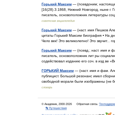
Горький Максим
— (псевдоним; настояще
[16(28).3.1868, Нижний Новгород, ныне г. Г
писатель, основоположник литературы с
советская энциклопедия
Горький Максим
— (наст. имя Пешков Але
цитаты Горький Максим биография • На дне 
Чело век! Это великолепно! Это звучит...
Горький Максим
— (псевд.; наст. имя и ф
писатель, основоположник лит ры социали
содействовал изданию его соч. в изд ве 
ГОРЬКИЙ Максим
— (наст. имя и фам. Ал
публицист. Большой резонанс имел сборник 
свободной морали были изображены (не б
словарь
© Академик, 2000-2026
Обратная связь:
Техподдерж
👣 Путешествия