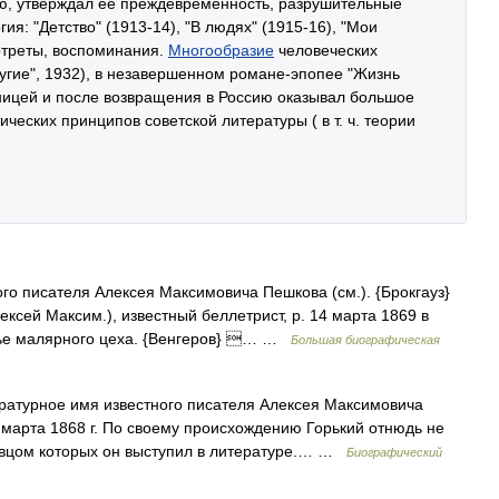
, утверждал ее преждевременность, разрушительные
я: "Детство" (1913-14), "В людях" (1915-16), "Мои
ртреты, воспоминания.
Многообразие
человеческих
ругие", 1932), в незавершенном романе-эпопее "Жизнь
раницей и после возвращения в Россию оказывал большое
ческих принципов советской литературы ( в т. ч. теории
о писателя Алексея Максимовича Пешкова (см.). {Брокгауз}
ексей Максим.), известный беллетрист, р. 14 марта 1869 в
рье малярного цеха. {Венгеров} … …
Большая биографическая
ратурное имя известного писателя Алексея Максимовича
марта 1868 г. По своему происхождению Горький отнюдь не
евцом которых он выступил в литературе.… …
Биографический