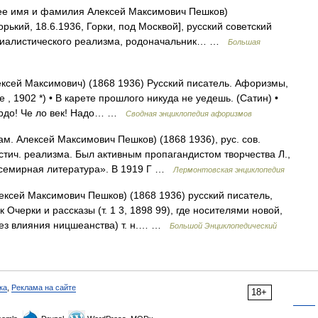
е имя и фамилия Алексей Максимович Пешков)
орький, 18.6.1936, Горки, под Москвой], русский советский
оциалистического реализма, родоначальник… …
Большая
ксей Максимович) (1868 1936) Русский писатель. Афоризмы,
, 1902 *) • В карете прошлого никуда не уедешь. (Сатин) •
 гордо! Че ло век! Надо… …
Сводная энциклопедия афоризмов
ам. Алексей Максимович Пешков) (1868 1936), рус. сов.
стич. реализма. Был активным пропагандистом творчества Л.,
«Всемирная литература». В 1919 Г …
Лермонтовская энциклопедия
ексей Максимович Пешков) (1868 1936) русский писатель,
Очерки и рассказы (т. 1 3, 1898 99), где носителями новой,
ез влияния ницшеанства) т. н.… …
Большой Энциклопедический
ка
,
Реклама на сайте
18+