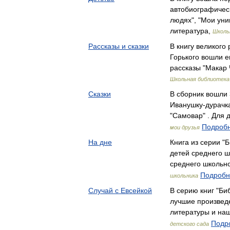
автобиографическ
людях", "Мои ун
литература,
Школь
Рассказы и сказки
В книгу великого 
Горького вошли е
рассказы "Макар
Школьная библиотека
Сказки
В сборник вошли 
Иванушку-дурачка
"Самовар" . Для
Подробн
мои друзья
На дне
Книга из серии "
детей среднего ш
среднего школьн
Подробне
школьника
Случай с Евсейкой
В серию книг "Би
лучшие произведе
литературы и на
Подро
детского сада