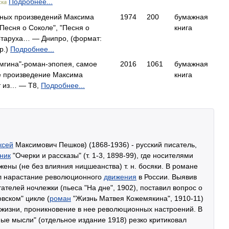
Подробнее...
жка
нных произведений Максима
1974
200
бумажная
"Песня о Соколе", "Песня о
книга
"Старуха… — Днипро, (формат:
р.)
Подробнее...
мгина"-роман-эпопея, самое
2016
1061
бумажная
ое произведение Максима
книга
т из… — Т8,
Подробнее...
ксей
Максимович Пешков) (1868-1936) - русский писатель,
ник
"Очерки и рассказы" (т. 1-3, 1898-99), где носителями
ены (не без влияния ницшеанства) т. н. босяки. В романе
ал нарастание революционного
движения
в России. Выявив
телей ночлежки (пьеса "На дне", 1902), поставил вопрос о
вском" цикле (
роман
"Жизнь Матвея Кожемякина", 1910-11)
й жизни, проникновение в нее революционных настроений. В
ые мысли" (отдельное издание 1918) резко критиковал