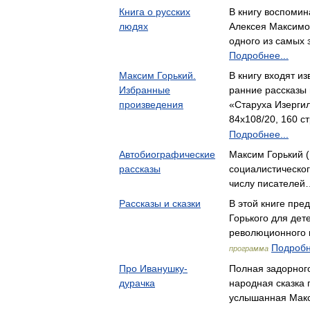
Книга о русских
В книгу воспомин
людях
Алексея Максимо
одного из самых
Подробнее...
Максим Горький.
В книгу входят из
Избранные
ранние рассказы 
произведения
«Старуха Изерги
84x108/20, 160 ст
Подробнее...
Автобиографические
Максим Горький (
рассказы
социалистическо
числу писателей
Рассказы и сказки
В этой книге пре
Горького для дет
революционного 
Подробн
программа
Про Иванушку-
Полная задорног
дурачка
народная сказка 
услышанная Мак