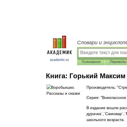
Словари и энциклоп
academic.ru
Толкования
Переводы
Книга:
Горький Максим 
Производитель: "Стре
Серия: "Внеклассное
В издание вошли расс
дурачка`,`Самовар`,
школьного возраста.