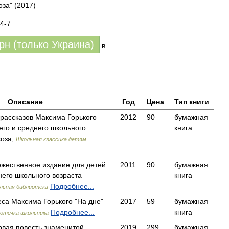
оза"
(2017)
4-7
грн (только Украина)
в
Описание
Год
Цена
Тип книги
 рассказов Максима Горького
2012
90
бумажная
го и среднего школьного
книга
коза,
Школьная классика детям
ожественное издание для детей
2011
90
бумажная
него школьного возраста —
книга
Подробнее...
льная библиотека
еса Максима Горького "На дне"
2017
59
бумажная
Подробнее...
книга
отечка школьника
рвая повесть знаменитой
2019
299
бумажная