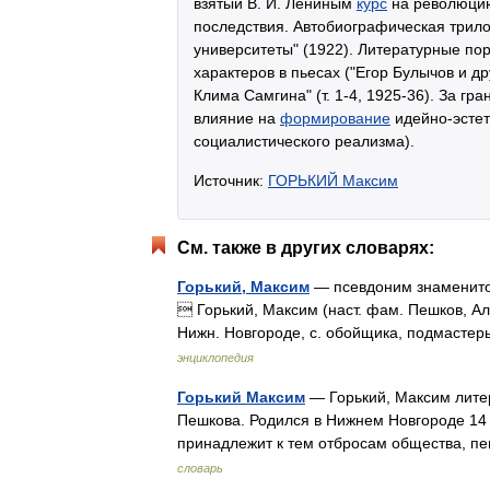
взятый В. И. Лениным
курс
на революцию
последствия. Автобиографическая трилоги
университеты" (1922). Литературные по
характеров в пьесах ("Егор Булычов и д
Клима Самгина" (т. 1-4, 1925-36). За г
влияние на
формирование
идейно-эстети
социалистического реализма).
Источник:
ГОРЬКИЙ Максим
См. также в других словарях:
Горький, Максим
— псевдоним знаменитог
 Горький, Максим (наст. фам. Пешков, Ал
Нижн. Новгороде, с. обойщика, подмасте
энциклопедия
Горький Максим
— Горький, Максим лите
Пешкова. Родился в Нижнем Новгороде 14 
принадлежит к тем отбросам общества, п
словарь