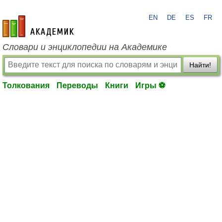
EN
DE
ES
FR
academic.ru
Словари и энциклопедии на Академике
Найти!
Толкования
Переводы
Книги
Игры ⚽