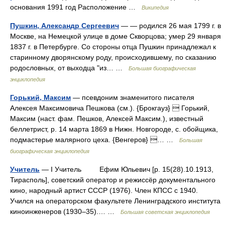
основания 1991 год Расположение …
Википедия
Пушкин, Александр Сергеевич
— — родился 26 мая 1799 г. в
Москве, на Немецкой улице в доме Скворцова; умер 29 января
1837 г. в Петербурге. Со стороны отца Пушкин принадлежал к
старинному дворянскому роду, происходившему, по сказанию
родословных, от выходца "из… …
Большая биографическая
энциклопедия
Горький, Максим
— псевдоним знаменитого писателя
Алексея Максимовича Пешкова (см.). {Брокгауз}  Горький,
Максим (наст. фам. Пешков, Алексей Максим.), известный
беллетрист, р. 14 марта 1869 в Нижн. Новгороде, с. обойщика,
подмастерье малярного цеха. {Венгеров} … …
Большая
биографическая энциклопедия
Учитель
— I Учитель Ефим Юльевич [р. 15(28).10.1913,
Тирасполь], советский оператор и режиссёр документального
кино, народный артист СССР (1976). Член КПСС с 1940.
Учился на операторском факультете Ленинградского института
киноинженеров (1930–35).… …
Большая советская энциклопедия