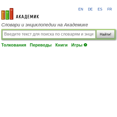
EN
DE
ES
FR
academic.ru
Словари и энциклопедии на Академике
Найти!
Толкования
Переводы
Книги
Игры ⚽