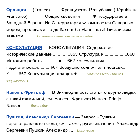
Франция
— (France) Французская Республика (République
Française). I. Общие сведения Ф. государство в
Западной Европе. На С. территория Ф. омывается Северным
морем, проливами Па де Кале и Ла Манш, на З. Бискайским
заливом… …
Большая советская энциклопедия
КОНСУЛЬТАЦИЯ
— КОНСУЛЬТАЦИЯ. Содержание:
Исторические данные ..............659 Структура К...................660
Методика работы ............■ . . 662 Консультация
педагогическая..........664 Воздушно солнечная площадка
К........667 Консультация для детей …
Большая медицинская
энциклопедия
Нансен, Фритьоф
— В Википедии есть статьи о других людях
с такой фамилией, см. Нансен. Фритьоф Нансен Fridtjof
Nansen …
Википедия
Пушкин, Александр Сергеевич
— Запрос «Пушкин»
перенаправляется сюда; см. также другие значения. Александр
Сергеевич Пушкин Александр …
Википедия