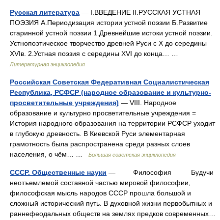
Русская литература
— I.ВВЕДЕНИЕ II.РУССКАЯ УСТНАЯ
ПОЭЗИЯ А.Периодизация истории устной поэзии Б.Развитие
старинной устной поэзии 1.Древнейшие истоки устной поэзии.
Устнопоэтическое творчество древней Руси с X до середины
XVIв. 2.Устная поэзия с середины XVI до конца… …
Литературная энциклопедия
Российская Советская Федеративная Социалистическая
Республика, РСФСР (народное образование и культурно-
просветительные учреждения)
— VIII. Народное
образование и культурно просветительные учреждения =
История народного образования на территории РСФСР уходит
в глубокую древность. В Киевской Руси элементарная
грамотность была распространена среди разных слоев
населения, о чём… …
Большая советская энциклопедия
СССР. Общественные науки
— Философия Будучи
неотъемлемой составной частью мировой философии,
философская мысль народов СССР прошла большой и
сложный исторический путь. В духовной жизни первобытных и
раннефеодальных обществ на землях предков современных…