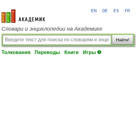
EN
DE
ES
FR
academic.ru
Словари и энциклопедии на Академике
Найти!
Толкования
Переводы
Книги
Игры ⚽