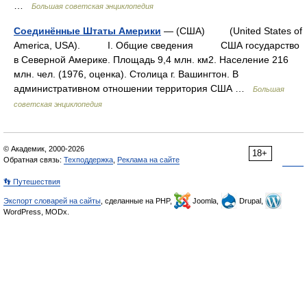
…
Большая советская энциклопедия
Соединённые Штаты Америки
— (США) (United States of
America, USA). I. Общие сведения США государство
в Северной Америке. Площадь 9,4 млн. км2. Население 216
млн. чел. (1976, оценка). Столица г. Вашингтон. В
административном отношении территория США …
Большая
советская энциклопедия
© Академик, 2000-2026
18+
Обратная связь:
Техподдержка
,
Реклама на сайте
👣 Путешествия
Экспорт словарей на сайты
, сделанные на PHP,
Joomla,
Drupal,
WordPress, MODx.