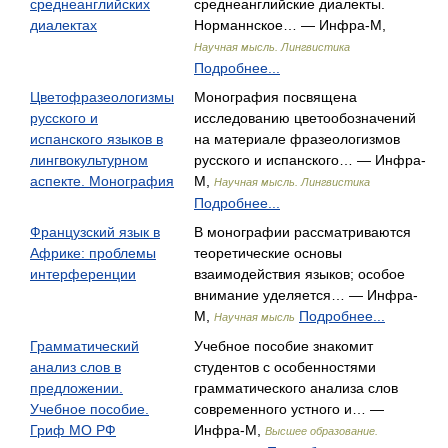
среднеанглийских
среднеанглийские диалекты.
диалектах
Норманнское… — Инфра-М,
Научная мысль. Лингвистика
Подробнее...
Цветофразеологизмы
Монография посвящена
русского и
исследованию цветообозначений
испанского языков в
на материале фразеологизмов
лингвокультурном
русского и испанского… — Инфра-
аспекте. Монография
М,
Научная мысль. Лингвистика
Подробнее...
Французский язык в
В монографии рассматриваются
Африке: проблемы
теоретические основы
интерференции
взаимодействия языков; особое
внимание уделяется… — Инфра-
М,
Подробнее...
Научная мысль
Грамматический
Учебное пособие знакомит
анализ слов в
студентов с особенностями
предложении.
грамматического анализа слов
Учебное пособие.
современного устного и… —
Гриф МО РФ
Инфра-М,
Высшее образование.