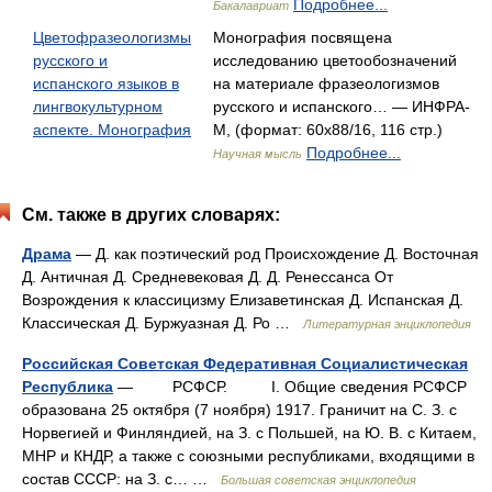
Подробнее...
Бакалавриат
Цветофразеологизмы
Монография посвящена
русского и
исследованию цветообозначений
испанского языков в
на материале фразеологизмов
лингвокультурном
русского и испанского… — ИНФРА-
аспекте. Монография
М, (формат: 60x88/16, 116 стр.)
Подробнее...
Научная мысль
См. также в других словарях:
Драма
— Д. как поэтический род Происхождение Д. Восточная
Д. Античная Д. Средневековая Д. Д. Ренессанса От
Возрождения к классицизму Елизаветинская Д. Испанская Д.
Классическая Д. Буржуазная Д. Ро …
Литературная энциклопедия
Российская Советская Федеративная Социалистическая
Республика
— РСФСР. I. Общие сведения РСФСР
образована 25 октября (7 ноября) 1917. Граничит на С. З. с
Норвегией и Финляндией, на З. с Польшей, на Ю. В. с Китаем,
МНР и КНДР, а также с союзными республиками, входящими в
состав СССР: на З. с… …
Большая советская энциклопедия