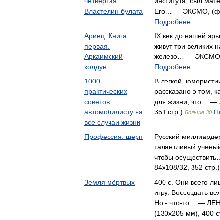
четвертая.
института, был мате
Властелин булата
Его… — ЭКСМО, (фор
Подробнее...
Ариец. Книга
IX век до нашей эр
первая.
живут три великих 
Аркаимский
железо… — ЭКСМО, (
колдун
Подробнее...
1000
В легкой, юмористи
практических
рассказано о том, к
советов
для жизни, что… — 
автомобилисту на
351 стр.)
П
Больше 30
все случаи жизни
Профессия: шерп
Русский миллиарде
талантливый учены
чтобы осуществить
84x108/32, 352 стр.
Земля мёртвых
400 с. Они всего ли
игру. Воссоздать ве
Но - что-то… — ЛЕН
(130х205 мм), 400 с