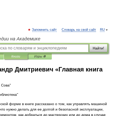
Запомнить сайт
Словарь на свой сайт
RU
едии на Академике
Найти!
Книги
Игры ⚽
андр Дмитриевич «Главная книга
 Сова"
иблиотека"
ской форме в книге рассказано о том, как управлять машиной
 что нужно делать для ее долгой и безопасной эксплуатации,
ремонтом, как добраться до мастерских или до дома в случае