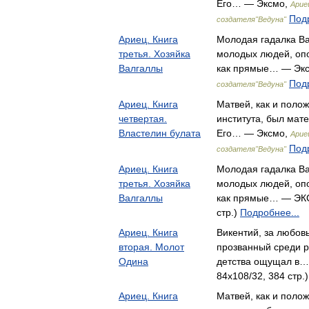
Его… — Эксмо,
Арие
Подр
создателя"Ведуна"
Ариец. Книга
Молодая гадалка Ва
третья. Хозяйка
молодых людей, оп
Валгаллы
как прямые… — Эк
Подр
создателя"Ведуна"
Ариец. Книга
Матвей, как и поло
четвертая.
института, был мате
Властелин булата
Его… — Эксмо,
Арие
Подр
создателя"Ведуна"
Ариец. Книга
Молодая гадалка Ва
третья. Хозяйка
молодых людей, оп
Валгаллы
как прямые… — ЭКС
стр.)
Подробнее...
Ариец. Книга
Викентий, за любов
вторая. Молот
прозванный среди р
Одина
детства ощущал в
84x108/32, 384 стр.
Ариец. Книга
Матвей, как и поло