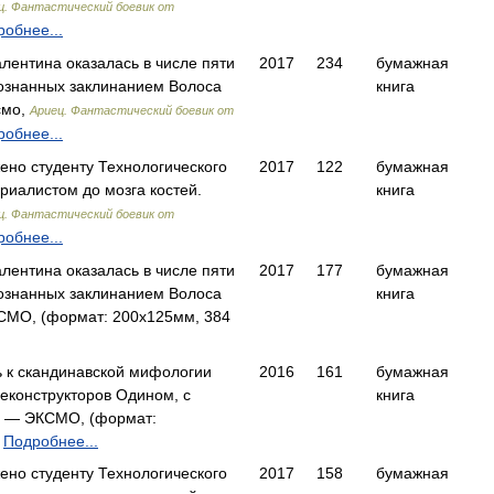
ц. Фантастический боевик от
обнее...
лентина оказалась в числе пяти
2017
234
бумажная
ознанных заклинанием Волоса
книга
смо,
Ариец. Фантастический боевик от
обнее...
жено студенту Технологического
2017
122
бумажная
риалистом до мозга костей.
книга
ц. Фантастический боевик от
обнее...
лентина оказалась в числе пяти
2017
177
бумажная
ознанных заклинанием Волоса
книга
МО, (формат: 200x125мм, 384
ь к скандинавской мифологии
2016
161
бумажная
еконструкторов Одином, с
книга
… — ЭКСМО, (формат:
)
Подробнее...
жено студенту Технологического
2017
158
бумажная