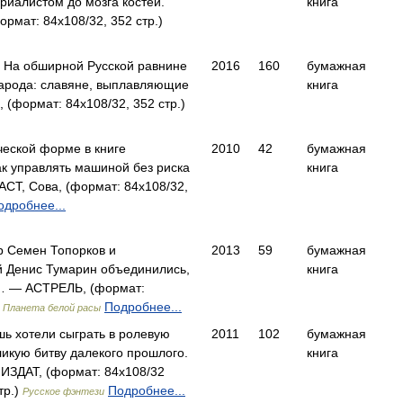
риалистом до мозга костей.
книга
мат: 84x108/32, 352 стр.)
ы На обширной Русской равнине
2016
160
бумажная
народа: славяне, выплавляющие
книга
формат: 84x108/32, 352 стр.)
ческой форме в книге
2010
42
бумажная
ак управлять машиной без риска
книга
АСТ, Сова, (формат: 84x108/32,
одробнее...
р Семен Топорков и
2013
59
бумажная
й Денис Тумарин объединились,
книга
… — АСТРЕЛЬ, (формат:
)
Подробнее...
Планета белой расы
шь хотели сыграть в ролевую
2011
102
бумажная
ликую битву далекого прошлого.
книга
ИЗДАТ, (формат: 84x108/32
тр.)
Подробнее...
Русское фэнтези