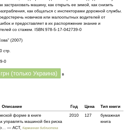
ак застраховать машину, как открыть ее зимой, как снизить
разграбления, как общаться с инспекторами дорожной службы.
предостеречь новичков или малоопытных водителей от
ибок и предоставляет в их распоряжение знание и
телей со стажем. ISBN:978-5-17-042739-0
Сова"
(2007)
0 стр.
9-0
грн (только Украина)
в
Описание
Год
Цена
Тип книги
ческой форме в книге
2010
127
бумажная
ак управлять машиной без риска
книга
жно… — АСТ,
Карманная библиотека