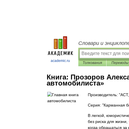
Словари и энциклоп
academic.ru
Толкования
Переводы
Книга:
Прозоров Алекс
автомобилиста»
Производитель: "АСТ,
Серия: "Карманная б
В легкой, юмористиче
без риска для жизни,
когда обращаться за 