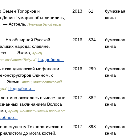
р Семен Топорков и
2013
61
бумажная
й Денис Тумарин объединились,
книга
… — Астрель,
Планета белой расы
ы… На обширной Русской
2016
334
бумажная
еликих народа: славяне,
книга
езо… — Эксмо,
Ариец.
Подробнее...
от создателя"Ведуна"
ь к скандинавской мифологии
2016
299
бумажная
еконструкторов Одином, с
книга
… — Эксмо,
Ариец. Фантастический
Подробнее...
уна"
лентина оказалась в числе пяти
2017
382
бумажная
ознанных заклинанием Волоса
книга
смо,
Ариец. Фантастический боевик от
обнее...
жено студенту Технологического
2017
393
бумажная
риалистом до мозга костей.
книга