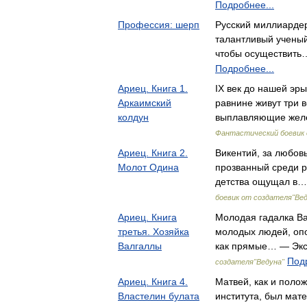
Подробнее...
Профессия: шерп
Русский миллиарде
талантливый учены
чтобы осуществить
Подробнее...
Ариец. Книга 1.
IX век до нашей эр
Аркаимский
равнине живут три в
колдун
выплавляющие жел
Фантастический боевик 
Ариец. Книга 2.
Викентий, за любов
Молот Одина
прозванный среди р
детства ощущал в
боевик от создателя"Вед
Ариец. Книга
Молодая гадалка Ва
третья. Хозяйка
молодых людей, оп
Валгаллы
как прямые… — Эк
Подр
создателя"Ведуна"
Ариец. Книга 4.
Матвей, как и поло
Властелин булата
института, был мате