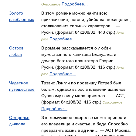
Подробнее...
Очарование
Золото
В этом романе можно найти все:
влюбленных
приключения, погони, убийства, похищения,
столкновения сильных характеров… —
Русич, (формат: 84x108/32, 448 стр.)
Алая
Подробнее...
роза
Остров
В романе рассказывается о любви
любви
мужественного капитана Блэкуэлла и
дочери богатого плантатора Глории… —
Русич, (формат: 84x108/32, 416 стр.)
Алая
Подробнее...
роза
Чудесное
Трэвис Лэнгли по прозвищу Ястреб был
путешествие
белым, однако вырос в племени шайенов.
Суровому воину мало пристала… — АСТ,
(формат: 84x108/32, 416 стр.)
Откровение
Подробнее...
Ожерелье
Это жемчужное ожерелье может принести
дьявола
его владелице и счастье, и беду. Способно
превратить жизнь в ад или… — АСТ Москва,