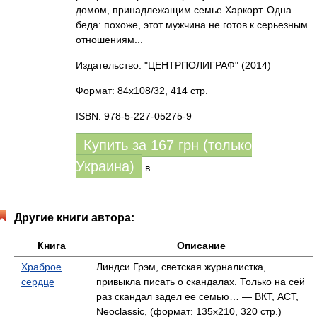
домом, принадлежащим семье Харкорт. Одна
беда: похоже, этот мужчина не готов к серьезным
отношениям...
Издательство: "ЦЕНТРПОЛИГРАФ"
(2014)
Формат: 84x108/32, 414 стр.
ISBN: 978-5-227-05275-9
Купить за
167
грн (только
Украина)
в
Другие книги автора:
Книга
Описание
Храброе
Линдси Грэм, светская журналистка,
сердце
привыкла писать о скандалах. Только на сей
раз скандал задел ее семью… — ВКТ, АСТ,
Neoclassic, (формат: 135x210, 320 стр.)