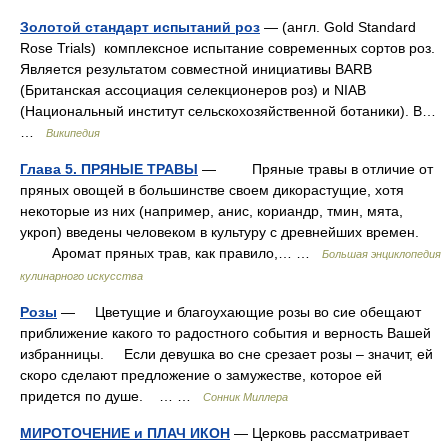
Золотой стандарт испытаний роз
— (англ. Gold Standard
Rose Trials) комплексное испытание современных сортов роз.
Является результатом совместной инициативы BARB
(Британская ассоциация селекционеров роз) и NIAB
(Национальный институт сельскохозяйственной ботаники). В…
…
Википедия
Глава 5. ПРЯНЫЕ ТРАВЫ
— Пряные травы в отличие от
пряных овощей в большинстве своем дикорастущие, хотя
некоторые из них (например, анис, кориандр, тмин, мята,
укроп) введены человеком в культуру с древнейших времен.
Аромат пряных трав, как правило,… …
Большая энциклопедия
кулинарного искусства
Розы
— Цветущие и благоухающие розы во сие обещают
приближение какого то радостного события и верность Вашей
избранницы. Если девушка во сне срезает розы – значит, ей
скоро сделают предложение о замужестве, которое ей
придется по душе. … …
Сонник Миллера
МИРОТОЧЕНИЕ и ПЛАЧ ИКОН
— Церковь рассматривает