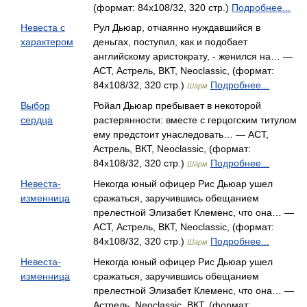
(формат: 84x108/32, 320 стр.)
Подробнее...
Невеста с
Рул Дьюар, отчаянно нуждавшийся в
характером
деньгах, поступил, как и подобает
английскому аристократу, - женился на… —
АСТ, Астрель, ВКТ, Neoclassic, (формат:
84x108/32, 320 стр.)
Подробнее...
Шарм
Выбор
Ройал Дьюар пребывает в некоторой
сердца
растерянности: вместе с герцогским титулом
ему предстоит унаследовать… — АСТ,
Астрель, ВКТ, Neoclassic, (формат:
84x108/32, 320 стр.)
Подробнее...
Шарм
Невеста-
Некогда юный офицер Рис Дьюар ушел
изменница
сражаться, заручившись обещанием
прелестной Элизабет Клеменс, что она… —
АСТ, Астрель, ВКТ, Neoclassic, (формат:
84x108/32, 320 стр.)
Подробнее...
Шарм
Невеста-
Некогда юный офицер Рис Дьюар ушел
изменница
сражаться, заручившись обещанием
прелестной Элизабет Клеменс, что она… —
Астрель, Neoclassic, ВКТ, (формат: