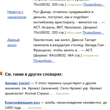
70x100/32, 320 стр.)
Подробнее...
Очарование
Невеста с
Рул Дьюар, отчаянно нуждавшийся в
характером
деньгах, поступил, как и подобает
английскому аристократу, - женился на… —
АСТ, Астрель, ВКТ, Neoclassic, (формат:
70x100/32, 320 стр.)
Подробнее...
Мини-шарм
Дивный
Прелестная, как ангел, Джесси Таггарт
ангел
приехала в разудалую столицу Запада Сан -
Франциско, чтобы занять в… — АСТ,
(формат: 84x108/32, 464 стр.)
Откровение
Подробнее...
См. также в других словарях:
Аромат (село)
— У этого термина существуют и другие
значения, см. Аромат (значения). Село Аромат укр. Аромат
крымскотат. Aromat Страна …
Википедия
Классификация роз
— альба, происхождение неизвестно, до
1400 года …
Википедия