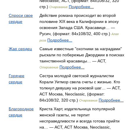
Neoclassic, АСТ, (формат: 84x108/32, 320
стр.)
Подробнее...
Очарование
Спроси свое
Действие романа происходит во второй
сердце
половине XIX века в Калифорнии в эпоху
освоения Запада США. Красавице… —
Русич, (формат: 84x108/32, 400 стр.)
Алая
Подробнее...
роза
Жар сердец
Самые известные "охотники за наградами"
рыскали по побережью Джорджии в поисках
таинственной красавицы… — АСТ,
Подробнее...
Откровение
Горячее
Сестра молодой светской журналистки
сердце
Корали Уитмор свела счеты с жизнью. Кто
толкнул девушку на роковой шаг… — АСТ,
АСТ Москва, Neoclassic, (формат:
84x108/32, 320 стр.)
Подробнее...
Очарование
Благородное
Криста Харт, издательница популярной
сердце
женской газеты, не терпит
несправедливости и всегда готова прийти
на… — АСТ, АСТ Москва, Neoclassic,