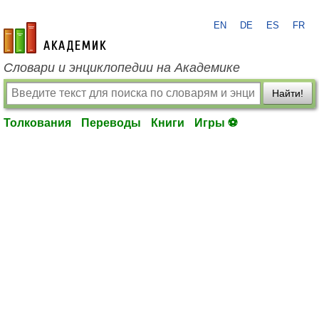
EN
DE
ES
FR
academic.ru
Словари и энциклопедии на Академике
Найти!
Толкования
Переводы
Книги
Игры ⚽