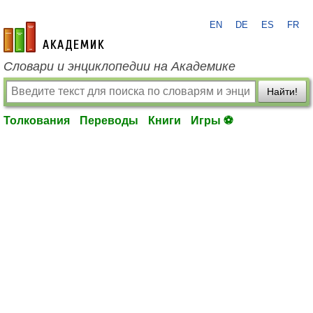
EN
DE
ES
FR
academic.ru
Словари и энциклопедии на Академике
Найти!
Толкования
Переводы
Книги
Игры ⚽