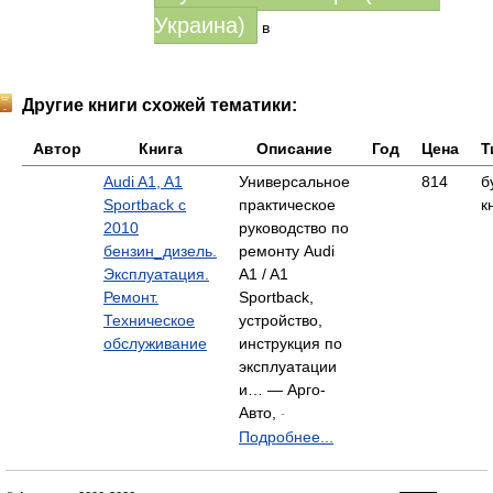
Украина)
в
Другие книги схожей тематики:
Автор
Книга
Описание
Год
Цена
Т
Audi A1, A1
Универсальное
814
б
Sportback с
практическое
к
2010
руководство по
бензин_дизель.
ремонту Audi
Эксплуатация.
A1 / A1
Ремонт.
Sportback,
Техническое
устройство,
обслуживание
инструкция по
эксплуатации
и… — Арго-
Авто,
-
Подробнее...