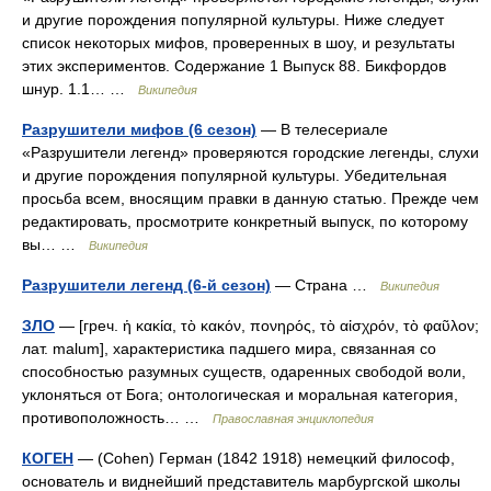
и другие порождения популярной культуры. Ниже следует
список некоторых мифов, проверенных в шоу, и результаты
этих экспериментов. Содержание 1 Выпуск 88. Бикфордов
шнур. 1.1… …
Википедия
Разрушители мифов (6 сезон)
— В телесериале
«Разрушители легенд» проверяются городские легенды, слухи
и другие порождения популярной культуры. Убедительная
просьба всем, вносящим правки в данную статью. Прежде чем
редактировать, просмотрите конкретный выпуск, по которому
вы… …
Википедия
Разрушители легенд (6-й сезон)
— Страна …
Википедия
ЗЛО
— [греч. ἡ κακία, τὸ κακόν, πονηρός, τὸ αἰσχρόν, τὸ φαῦλον;
лат. malum], характеристика падшего мира, связанная со
способностью разумных существ, одаренных свободой воли,
уклоняться от Бога; онтологическая и моральная категория,
противоположность… …
Православная энциклопедия
КОГЕН
— (Cohen) Герман (1842 1918) немецкий философ,
основатель и виднейший представитель марбургской школы