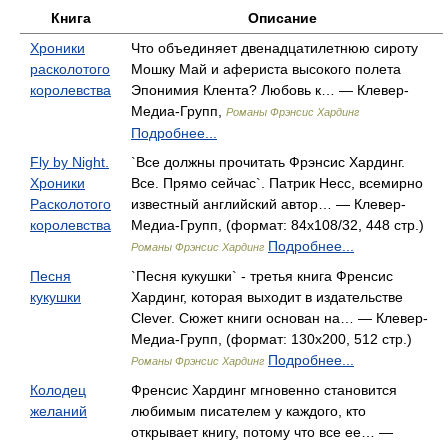
Книга
Описание
Хроники
Что объединяет двенадцатилетнюю сироту
расколотого
Мошку Май и афериста высокого полета
королевства
Эпонимия Клента? Любовь к… — Клевер-
Медиа-Групп,
Романы Фрэнсис Хардинг
Подробнее...
Fly by Night.
`Все должны прочитать Фрэнсис Хардинг.
Хроники
Все. Прямо сейчас`. Патрик Несс, всемирно
Расколотого
известный английский автор… — Клевер-
королевства
Медиа-Групп, (формат: 84x108/32, 448 стр.)
Подробнее...
Романы Фрэнсис Хардинг
Песня
`Песня кукушки` - третья книга Френсис
кукушки
Хардинг, которая выходит в издательстве
Clever. Сюжет книги основан на… — Клевер-
Медиа-Групп, (формат: 130x200, 512 стр.)
Подробнее...
Романы Фрэнсис Хардинг
Колодец
Френсис Хардинг мгновенно становится
желаний
любимым писателем у каждого, кто
открывает книгу, потому что все ее… —