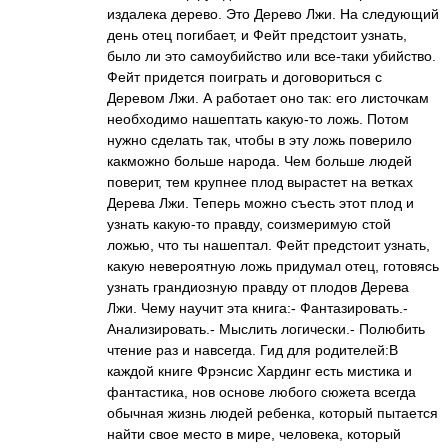
издалека дерево. Это Дерево Лжи. На следующий
день отец погибает, и Фейт предстоит узнать,
было ли это самоубийство или все-таки убийство.
Фейт придется поиграть и договориться с
Деревом Лжи. А работает оно так: его листочкам
необходимо нашептать какую-то ложь. Потом
нужно сделать так, чтобы в эту ложь поверило
какможно больше народа. Чем больше людей
поверит, тем крупнее плод вырастет на ветках
Дерева Лжи. Теперь можно съесть этот плод и
узнать какую-то правду, соизмеримую стой
ложью, что ты нашептал. Фейт предстоит узнать,
какую невероятную ложь придумал отец, готовясь
узнать грандиозную правду от плодов Дерева
Лжи. Чему научит эта книга:- Фантазировать.-
Анализировать.- Мыслить логически.- Полюбить
чтение раз и навсегда. Гид для родителей:В
каждой книге Фрэнсис Хардинг есть мистика и
фантастика, нов основе любого сюжета всегда
обычная жизнь людей ребенка, который пытается
найти свое место в мире, человека, который