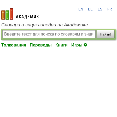
EN
DE
ES
FR
academic.ru
Словари и энциклопедии на Академике
Найти!
Толкования
Переводы
Книги
Игры ⚽