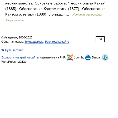
неокантианства. Основные работы: ‘Теория опыта Канта’
(1885), ‘Обоснование Кантом этики’ (1877), ‘Обоснование
Кантом эстетики’ (1889), ‘Логика… …
История Философии:
Энциклопедия
© Академик, 2000-2026
18+
Обратная связь:
Техподдержка
,
Реклама на сайте
👣 Путешествия
Экспорт словарей на сайты
, сделанные на PHP,
Joomla,
Drupal,
WordPress, MODx.