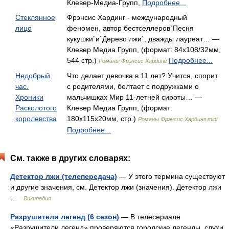
Клевер-Медиа-Групп,
Подробнее...
Стеклянное
Фрэнсис Хардинг - международный
лицо
феномен, автор бестселлеров`Песня
кукушки`и`Дерево лжи`, дважды лауреат… —
Клевер Медиа Групп, (формат: 84x108/32мм,
544 стр.)
Подробнее...
Романы Фрэнсис Хардинг
Недобрый
Что делает девочка в 11 лет? Учится, спорит
час.
с родителями, болтает с подружками о
Хроники
мальчишках Мир 11-летней сироты… —
Расколотого
Клевер Медиа Групп, (формат:
королевства
180x115x20мм, стр.)
Романы Фрэнсис Хардинг mini
Подробнее...
См. также в других словарях:
Детектор лжи (телепередача)
— У этого термина существуют
и другие значения, см. Детектор лжи (значения). Детектор лжи
…
Википедия
Разрушители легенд (6 сезон)
— В телесериале
«Разрушители легенд» проверяются городские легенды, слухи