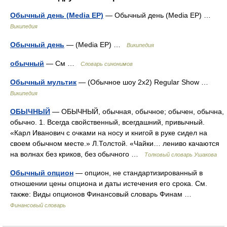
Обычный день (Media EP)
— Обычный день (Media EP) …
Википедия
Обычный день
— (Media EP) …
Википедия
обычный
— См …
Словарь синонимов
Обычный мультик
— (Обычное шоу 2х2) Regular Show …
Википедия
ОБЫЧНЫЙ
— ОБЫЧНЫЙ, обычная, обычное; обычен, обычна,
обычно. 1. Всегда свойственный, всегдашний, привычный.
«Карл Иванович с очками на носу и книгой в руке сидел на
своем обычном месте.» Л.Толстой. «Чайки… лениво качаются
на волнах без криков, без обычного …
Толковый словарь Ушакова
Обычный опцион
— опцион, не стандартизированный в
отношении цены опциона и даты истечения его срока. См.
также: Виды опционов Финансовый словарь Финам …
Финансовый словарь