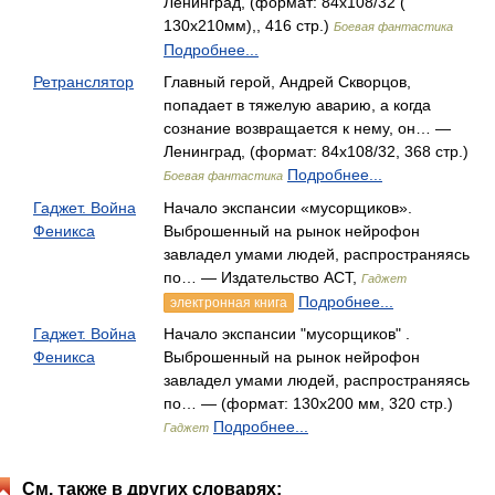
Ленинград, (формат: 84x108/32 (
130x210мм),, 416 стр.)
Боевая фантастика
Подробнее...
Ретранслятор
Главный герой, Андрей Скворцов,
попадает в тяжелую аварию, а когда
сознание возвращается к нему, он… —
Ленинград, (формат: 84x108/32, 368 стр.)
Подробнее...
Боевая фантастика
Гаджет. Война
Начало экспансии «мусорщиков».
Феникса
Выброшенный на рынок нейрофон
завладел умами людей, распространяясь
по… — Издательство АСТ,
Гаджет
Подробнее...
электронная книга
Гаджет. Война
Начало экспансии "мусорщиков" .
Феникса
Выброшенный на рынок нейрофон
завладел умами людей, распространяясь
по… — (формат: 130х200 мм, 320 стр.)
Подробнее...
Гаджет
См. также в других словарях: