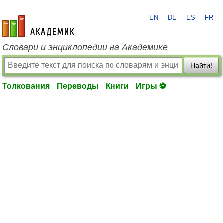
EN
DE
ES
FR
academic.ru
Словари и энциклопедии на Академике
Найти!
Толкования
Переводы
Книги
Игры ⚽