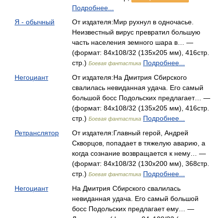
Подробнее...
Я - обычный
От издателя:Мир рухнул в одночасье.
Неизвестный вирус превратил большую
часть населения земного шара в… —
(формат: 84х108/32 (135х205 мм), 416стр.
стр.)
Подробнее...
Боевая фантастика
Негоциант
От издателя:На Дмитрия Сбирского
свалилась невиданная удача. Его самый
большой босс Подольских предлагает… —
(формат: 84х108/32 (135х205 мм), 416стр.
стр.)
Подробнее...
Боевая фантастика
Ретранслятор
От издателя:Главный герой, Андрей
Скворцов, попадает в тяжелую аварию, а
когда сознание возвращается к нему… —
(формат: 84x108/32 (130х200 мм), 368стр.
стр.)
Подробнее...
Боевая фантастика
Негоциант
На Дмитрия Сбирского свалилась
невиданная удача. Его самый большой
босс Подольских предлагает ему… —