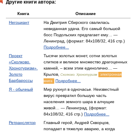
Другие книги автора:
Книга
Описание
Негоциант
На Дмитрия Сбирского свалилась
невиданная удача. Его самый большой
босс Подольских предлагает ему… —
Ленинград, (формат: 84x108/32, 416 стр.)
Подробнее...
Проект
Тысячи золотых монет, сотни золотых
«Сколково.
слитков и великое множество драгоценных
Хронотуризм».
камней, – всем этим единолично… —
Золото
Крылов,
электронная
Сколково. Хронотуризм
Барбароссы
Подробнее...
книга
Я - обычный
Мир рухнул в одночасье. Неизвестный
вирус превратил большую часть
населения земного шара в алчущие
живой… — Ленинград, (формат:
84x108/32, 416 стр.)
Подробнее...
Ретранслятор
Главный герой, Андрей Скворцов,
попадает в тяжелую аварию, а когда