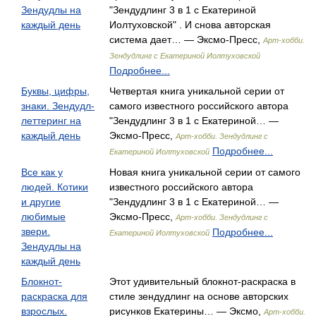
Зендудлы на
"Зендудлинг 3 в 1 с Екатериной
каждый день
Иолтуховской" . И снова авторская
система дает… — Эксмо-Пресс,
Арт-хобби.
Зендудлинг с Екатериной Иолтуховской
Подробнее...
Буквы, цифры,
Четвертая книга уникальной серии от
знаки. Зендудл-
самого известного российского автора
леттеринг на
"Зендудлинг 3 в 1 с Екатериной… —
каждый день
Эксмо-Пресс,
Арт-хобби. Зендудлинг с
Подробнее...
Екатериной Иолтуховской
Все как у
Новая книга уникальной серии от самого
людей. Котики
известного российского автора
и другие
"Зендудлинг 3 в 1 с Екатериной… —
любимые
Эксмо-Пресс,
Арт-хобби. Зендудлинг с
звери.
Подробнее...
Екатериной Иолтуховской
Зендудлы на
каждый день
Блокнот-
Этот удивительный блокнот-раскраска в
раскраска для
стиле зендудлинг на основе авторских
взрослых.
рисунков Екатерины… — Эксмо,
Арт-хобби.