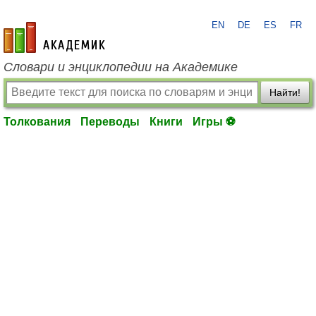
EN
DE
ES
FR
academic.ru
Словари и энциклопедии на Академике
Найти!
Толкования
Переводы
Книги
Игры ⚽