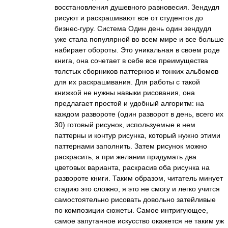
восстановления душевного равновесия. Зендудл
рисуют и раскрашивают все от студентов до
бизнес-гуру. Система Один день один зендудл
уже стала популярной во всем мире и все больше
набирает обороты. Это уникальная в своем роде
книга, она сочетает в себе все преимущества
толстых сборников паттернов и тонких альбомов
для их раскрашивания. Для работы с такой
книжкой не нужны навыки рисования, она
предлагает простой и удобный алгоритм: на
каждом развороте (один разворот в день, всего их
30) готовый рисунок, используемые в нем
паттерны и контур рисунка, который нужно этими
паттернами заполнить. Затем рисунок можно
раскрасить, а при желании придумать два
цветовых варианта, раскрасив оба рисунка на
развороте книги. Таким образом, читатель минует
стадию это сложно, я это не смогу и легко учится
самостоятельно рисовать довольно затейливые
по композиции сюжеты. Самое интригующее,
самое запутанное искусство окажется не таким уж