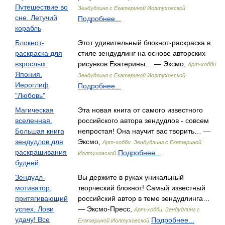
Путешествие во
Зендудлинг с Екатериной Иолтуховской
сне. Летучий
Подробнее...
корабль
Блокнот-
Этот удивительный блокнот-раскраска в
раскраска для
стиле зендудлинг на основе авторских
взрослых.
рисунков Екатерины… — Эксмо,
Арт-хобби.
Япония.
Зендудлинг с Екатериной Иолтуховской
Иероглиф
Подробнее...
"Любовь"
Магическая
Эта новая книга от самого известного
вселенная.
российского автора зендудлов - совсем
Большая книга
непростая! Она научит вас творить… —
зендудлов для
Эксмо,
Арт-хобби. Зендудлинг с Екатериной
раскрашивания
Подробнее...
Иолтуховской
будней
Зендудл-
Вы держите в руках уникальный
мотиватор,
творческий блокнот! Самый известный
притягивающий
российский автор в теме зендудлинга…
успех. Лови
— Эксмо-Пресс,
Арт-хобби. Зендудлинг с
удачу! Все
Подробнее...
Екатериной Иолтуховской