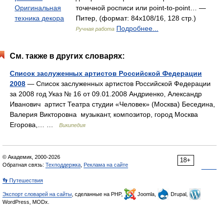
Оригинальная
точечной росписи или point-to-point… —
техника декора
Питер, (формат: 84x108/16, 128 стр.)
Подробнее...
Ручная работа
См. также в других словарях:
Список заслуженных артистов Российской Федерации
2008
— Список заслуженных артистов Российской Федерации
за 2008 год Указ № 16 от 09.01.2008 Андриенко, Александр
Иванович артист Театра студии «Человек» (Москва) Беседина,
Валерия Викторовна музыкант, композитор, город Москва
Егорова,… …
Википедия
© Академик, 2000-2026
18+
Обратная связь:
Техподдержка
,
Реклама на сайте
👣 Путешествия
Экспорт словарей на сайты
, сделанные на PHP,
Joomla,
Drupal,
WordPress, MODx.