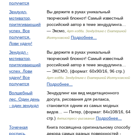
получится
Зендудл-
Вы держите в руках уникальный
мотиватор,
творческий блокнот! Самый известный
притягивающий
российский автор в теме зендудлинга…
успех. Все
— Эксмо,
Арт-хобби. Зендудлинг с Екатериной
получится.
Подробнее...
Иолтуховской
Лови удачу!
Зендудл -
Вы держите в руках уникальный
мотиватор,
творческий блокнот! Самый известный
притягивающий
российский автор в теме зендудлинга…
успех. Лови
— ЭКСМО, (формат: 60x90/16, 96 стр.)
удачу! Все
Арт-хобби. Зендудлинг с Екатериной Иолтуховской
получится
Подробнее...
Волшебный
Зендудлинг как вид медитационного
лес. Один день
досуга, рисования для релакса,
- один зендудл
становится одним из самых модных
видов… — Питер, (формат: 84x108/16, 64
стр.)
Подробнее...
Антистресс-рисование
Точечная
Книга посвящена оригинальному способу
роспись.
декора самых разных поверхностей -