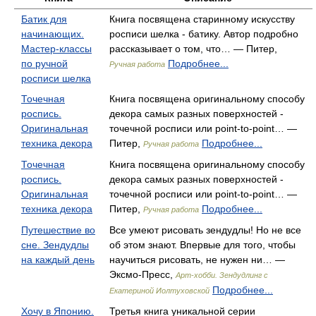
Батик для
Книга посвящена старинному искусству
начинающих.
росписи шелка - батику. Автор подробно
Мастер-классы
рассказывает о том, что… — Питер,
по ручной
Подробнее...
Ручная работа
росписи шелка
Точечная
Книга посвящена оригинальному способу
роспись.
декора самых разных поверхностей -
Оригинальная
точечной росписи или point-to-point… —
техника декора
Питер,
Подробнее...
Ручная работа
Точечная
Книга посвящена оригинальному способу
роспись.
декора самых разных поверхностей -
Оригинальная
точечной росписи или point-to-point… —
техника декора
Питер,
Подробнее...
Ручная работа
Путешествие во
Все умеют рисовать зендудлы! Но не все
сне. Зендудлы
об этом знают. Впервые для того, чтобы
на каждый день
научиться рисовать, не нужен ни… —
Эксмо-Пресс,
Арт-хобби. Зендудлинг с
Подробнее...
Екатериной Иолтуховской
Хочу в Японию.
Третья книга уникальной серии