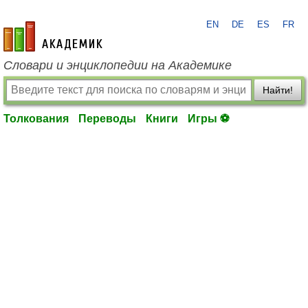
EN
DE
ES
FR
academic.ru
Словари и энциклопедии на Академике
Найти!
Толкования
Переводы
Книги
Игры ⚽