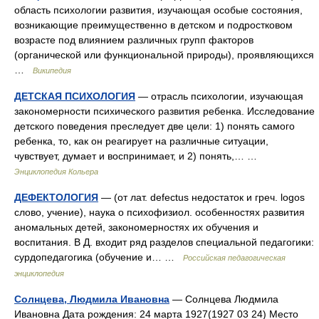
область психологии развития, изучающая особые состояния,
возникающие преимущественно в детском и подростковом
возрасте под влиянием различных групп факторов
(органической или функциональной природы), проявляющихся
…
Википедия
ДЕТСКАЯ ПСИХОЛОГИЯ
— отрасль психологии, изучающая
закономерности психического развития ребенка. Исследование
детского поведения преследует две цели: 1) понять самого
ребенка, то, как он реагирует на различные ситуации,
чувствует, думает и воспринимает, и 2) понять,… …
Энциклопедия Кольера
ДЕФЕКТОЛОГИЯ
— (от лат. defectus недостаток и греч. logos
слово, учение), наука о психофизиол. особенностях развития
аномальных детей, закономерностях их обучения и
воспитания. В Д. входит ряд разделов специальной педагогики:
сурдопедагогика (обучение и… …
Российская педагогическая
энциклопедия
Солнцева, Людмила Ивановна
— Солнцева Людмила
Ивановна Дата рождения: 24 марта 1927(1927 03 24) Место