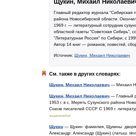
Щукин, Михаил Николаеви
Главный редактор журнала "Сибирская го
района Новосибирской области. Окончи
1969 г. — литературный сотрудник сузун
областной газеты "Советская Сибирь", с
"Литературная Россия" по Сибири; с 199
Автор 14 книг — романов, повестей, сб
Источник:
Щукин, Михаил Николаевич
См. также в других словарях:
Щукин, Михаил Николаевич
— Михаил Н
Щукин, Михаил Николаевич
— Главный р
1953 г. в с. Мереть Сузунского района Но
Союзе писателей СССР. С 1969 г. литера
энциклопедия
Щукин
— Щукин фамилия, Щукины дворянс
Александр: Александр (Щукин) (латыш. tēv