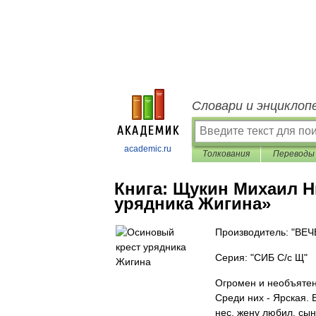
Словари и энциклоп
academic.ru
Толкования
Переводы
Книга:
Щукин Михаил Н
урядника Жигина»
Производитель: "ВЕЧ
Серия: "СИБ С/с Щ"
Огромен и необъятен
Среди них - Ярская. 
нес, жену любил, сын