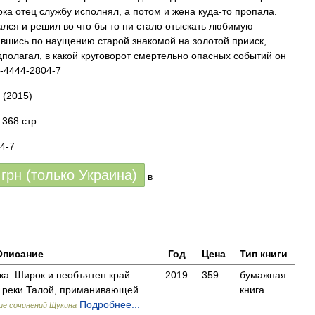
ока отец службу исполнял, а потом и жена куда-то пропала.
ался и решил во что бы то ни стало отыскать любимую
ившись по наущению старой знакомой на золотой прииск,
полагал, в какой круговорот смертельно опасных событий он
5-4444-2804-7
(2015)
368 стр.
4-7
грн (только Украина)
в
Описание
Год
Цена
Тип книги
ка. Широк и необъятен край
2019
359
бумажная
х реки Талой, приманивающей…
книга
Подробнее...
ие сочинений Щукина