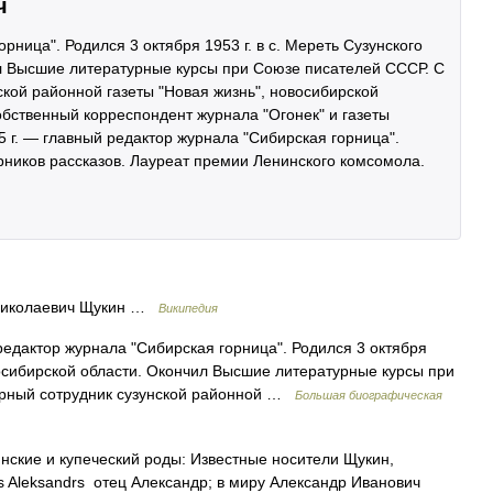
ч
рница". Родился 3 октября 1953 г. в с. Мереть Сузунского
л Высшие литературные курсы при Союзе писателей СССР. С
ской районной газеты "Новая жизнь", новосибирской
обственный корреспондент журнала "Огонек" и газеты
5 г. — главный редактор журнала "Сибирская горница".
орников рассказов. Лауреат премии Ленинского комсомола.
иколаевич Щукин …
Википедия
едактор журнала "Сибирская горница". Родился 3 октября
восибирской области. Окончил Высшие литературные курсы при
турный сотрудник сузунской районной …
Большая биографическая
кие и купеческий роды: Известные носители Щукин,
s Aleksandrs отец Александр; в миру Александр Иванович