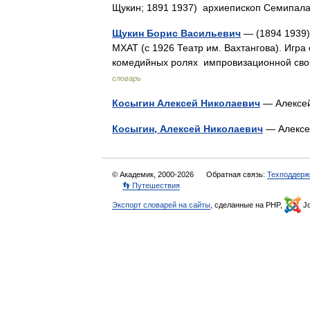
Щукин; 1891 1937) архиепископ Семипа
Щукин Борис Васильевич
— (1894 1939),
МХАТ (с 1926 Театр им. Вахтангова). Игра 
комедийных ролях импровизационной св
словарь
Косыгин Алексей Николаевич
— Алексе
Косыгин, Алексей Николаевич
— Алексе
© Академик, 2000-2026
Обратная связь:
Техподдерж
👣 Путешествия
Экспорт словарей на сайты
, сделанные на PHP,
Jo