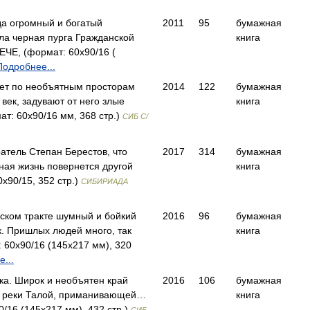
гда огромный и богатый
2011
95
бумажная
ла черная пурга Гражданской
книга
ЧЕ, (формат: 60x90/16 (
Подробнее...
ет по необъятным просторам
2014
122
бумажная
век, задувают от него злые
книга
т: 60х90/16 мм, 368 стр.)
СИБ С/
ратель Степан Берестов, что
2017
314
бумажная
тная жизнь повернется другой
книга
x90/15, 352 стр.)
СИБИРИАДА
рском тракте шумный и бойкий
2016
96
бумажная
к. Пришлых людей много, так
книга
 60x90/16 (145х217 мм), 320
...
ка. Широк и необъятен край
2016
106
бумажная
х реки Талой, приманивающей…
книга
/16 (145х217 мм), 432 стр.)