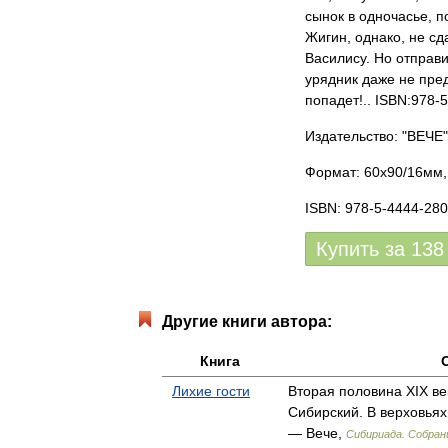
сынок в одночасье, п
Жигин, однако, не сд
Василису. Но отправ
урядник даже не пред
попадет!.. ISBN:978-
Издательство: "ВЕЧЕ"
Формат: 60x90/16мм, 
ISBN: 978-5-4444-280
Купить за
138
Другие книги автора:
Книга
Лихие гости
Вторая половина XIX ве
Сибирский. В верховья
— Вече,
Сибириада. Собран