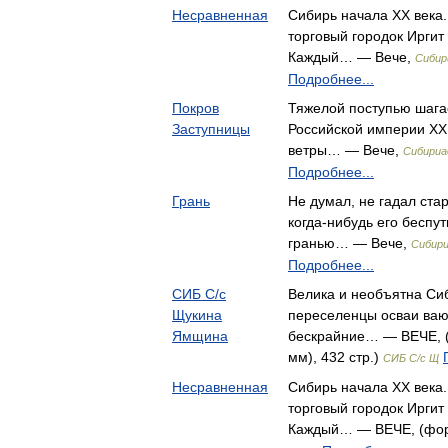
Несравненная
Сибирь начала XX века
торговый городок Иргит
Каждый… — Вече,
Сибир
Подробнее...
Покров
Тяжелой поступью шага
Заступницы
Российской империи XX 
ветры… — Вече,
Сибириа
Подробнее...
Грань
Не думал, не гадал ста
когда-нибудь его беспу
гранью… — Вече,
Сибири
Подробнее...
СИБ С/с
Велика и необъятна Сиб
Щукина
переселенцы осваи вают
Ямщина
бескрайние… — ВЕЧЕ, (
мм), 432 стр.)
СИБ С/с Щ
Несравненная
Сибирь начала XX века
торговый городок Иргит
Каждый… — ВЕЧЕ, (форм