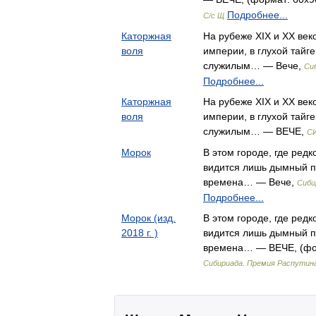
Подробнее...
С/с Щ
Каторжная
На рубеже XIX и XX век
воля
империи, в глухой тайг
служилым… — Вече,
Си
Подробнее...
Каторжная
На рубеже XIX и XX век
воля
империи, в глухой тайг
служилым… — ВЕЧЕ,
С
Морок
В этом городе, где редк
видится лишь дымный п
времена… — Вече,
Сиби
Подробнее...
Морок (изд.
В этом городе, где редк
2018 г. )
видится лишь дымный п
времена… — ВЕЧЕ, (фор
Сибириада. Премия Распутин