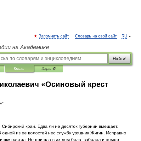
Запомнить сайт
Словарь на свой сайт
RU
едии на Академике
Найти!
Книги
Игры ⚽
иколаевич «Осиновый крест
Е"
 Сибирский край. Едва ли не десяток губерний вмещает.
В одной из ее волостей нес службу урядник Жигин. Исправно
ишку растил. Но пришла в их дом беда: заболел и помер