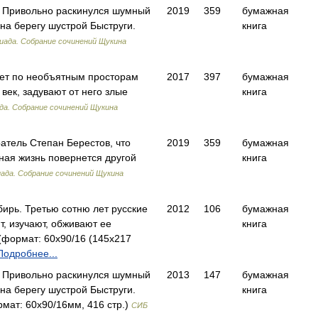
. Привольно раскинулся шумный
2019
359
бумажная
 на берегу шустрой Быструги.
книга
иада. Собрание сочинений Щукина
ет по необъятным просторам
2017
397
бумажная
век, задувают от него злые
книга
да. Собрание сочинений Щукина
ратель Степан Берестов, что
2019
359
бумажная
тная жизнь повернется другой
книга
ада. Собрание сочинений Щукина
ирь. Третью сотню лет русские
2012
106
бумажная
, изучают, обживают ее
книга
формат: 60x90/16 (145х217
Подробнее...
. Привольно раскинулся шумный
2013
147
бумажная
 на берегу шустрой Быструги.
книга
ат: 60x90/16мм, 416 стр.)
СИБ