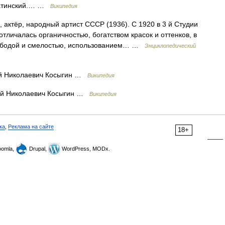
латинский.… …
Википедия
 актёр, народный артист СССР (1936). С 1920 в 3 й Студии
отличалась органичностью, богатством красок и оттенков, в
ободой и смелостью, использованием… …
Энциклопедический
й Николаевич Косыгин …
Википедия
й Николаевич Косыгин …
Википедия
ка
,
Реклама на сайте
18+
omla,
Drupal,
WordPress, MODx.