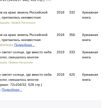
СИБ
ов на краю земель Российской
2018
332
бумажная
е, притаилась неизвестная
книга
бириада. Премия Распутина
ов на краю земель Российской
2018
356
бумажная
е, притаилась неизвестная
книга
Подробнее...
ИБИРИАДА
о светит солнце, где вместо неба
2019
333
бумажная
олог, смешалось многое:
книга
риада. Премия Распутина
о светит солнце, где вместо неба
2018
425
бумажная
олог, смешалось многое:
книга
мат: 72x104/32, 528 стр.)
Подробнее...
а