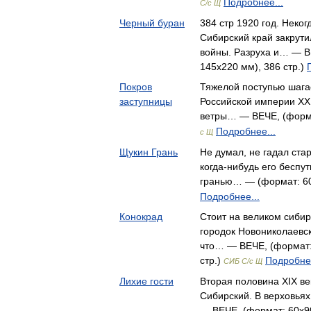
Подробнее...
С/с Щ
Черный буран
384 стр 1920 год. Неко
Сибирский край закрути
войны. Разруха и… — ВЕ
145х220 мм), 386 стр.)
Покров
Тяжелой поступью шага
заступницы
Российской империи XX 
ветры… — ВЕЧЕ, (форма
Подробнее...
с Щ
Щукин Грань
Не думал, не гадал ста
когда-нибудь его беспу
гранью… — (формат: 60
Подробнее...
Конокрад
Стоит на великом сиби
городок Новониколаевс
что… — ВЕЧЕ, (формат:
стр.)
Подробнее
СИБ С/с Щ
Лихие гости
Вторая половина XIX ве
Сибирский. В верховья
— ВЕЧЕ, (формат: 60x90