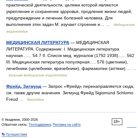
практической деятельности, целями которой являются
укрепление и сохранение здоровья, продление жизни людей,
предупреждение и лечение болезней человека. Для
выполнения этих задач М. изучает строение и… …
Медицинская
энциклопедия
МЕДИЦИНСКАЯ ЛИТЕРАТУРА
— МЕДИЦИНСКАЯ
ЛИТЕРАТУРА. Содержание: I. Медицинская литература
научная....... 54 7 II. Список мед. журналов (1792 1938)...... 562
III. Медицинская литература популярная..... 576 (цветники),
лечебники (целебники, врачебники), фармакопеи (аптеки).… …
Большая медицинская энциклопедия
Фрейд, Зигмунд
— Запрос «Фрейд» перенаправляется сюда;
см. также другие значения. Зигмунд Фрейд Sigismund Schlomo
Freud …
Википедия
© Академик, 2000-2026
18+
Обратная связь:
Техподдержка
,
Реклама на сайте
👣 Путешествия