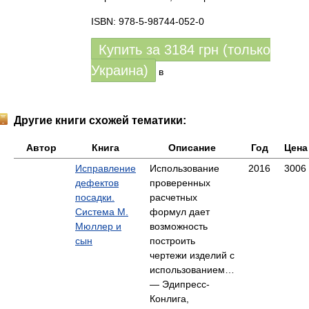
ISBN: 978-5-98744-052-0
Купить за
3184
грн (только
Украина)
в
Другие книги схожей тематики:
Автор
Книга
Описание
Год
Цена
Исправление
Использование
2016
3006
дефектов
проверенных
посадки.
расчетных
Система М.
формул дает
Мюллер и
возможность
сын
построить
чертежи изделий с
использованием…
— Эдипресс-
Конлига,