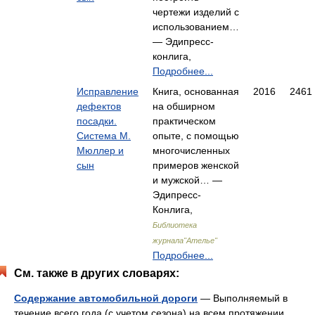
чертежи изделий с
использованием…
— Эдипресс-
конлига,
Подробнее...
Исправление
Книга, основанная
2016
2461
дефектов
на обширном
посадки.
практическом
Система М.
опыте, с помощью
Мюллер и
многочисленных
сын
примеров женской
и мужской… —
Эдипресс-
Конлига,
Библиотека
журнала"Ателье"
Подробнее...
См. также в других словарях:
Содержание автомобильной дороги
— Выполняемый в
течение всего года (с учетом сезона) на всем протяжении