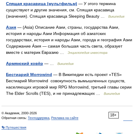
Спящая красавица (мультфильм)
— У этого термина
существуют и другие значения, см. Спящая красавица
(значения). Спящая красавица Sleeping Beauty …
Википедия
Азия
— (Asia) Описание Азии, страны, государства Азии,
история и народы Азии Информация об азиатских
государствах, история и народы Азии, города и география Азии
Содержание А́зия — самая большая часть света, образует
вместе с материк Евразию …
Энциклопедия инвестора
Армянский ковёр
— …
Википедия
Бестиарий Morrowind
— В Википедии есть проект «TES»
Бестиарий Morrowind совокупность вымышленных существ,
населяющих игровой мир RPG Morrowind, третьей главы серии
The Elder Scrolls (TES), и не принадлежащих …
Википедия
© Академик, 2000-2026
18+
Обратная связь:
Техподдержка
,
Реклама на сайте
👣 Путешествия