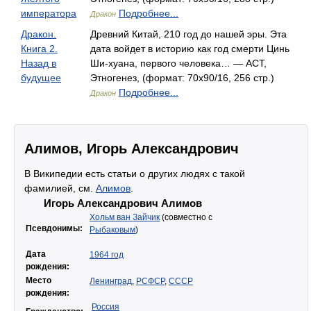
императора
Подробнее...
Дракон
Дракон.
Древний Китай, 210 год до нашей эры. Эта
Книга 2.
дата войдет в историю как год смерти Цинь
Назад в
Ши-хуана, первого человека… — АСТ,
будущее
Этногенез, (формат: 70x90/16, 256 стр.)
Подробнее...
Дракон
Алимов, Игорь Александрович
В Википедии есть статьи о других людях с такой
фамилией, см.
Алимов
.
Игорь Александрович Алимов
Хольм ван Зайчик
(совместно с
Псевдонимы:
Рыбаковым
)
Дата
1964 год
рождения:
Место
Ленинград
,
РСФСР
,
СССР
рождения:
Россия