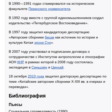
В 1990—1991 годах стажировался на историческом
факультете
Пекинского университета
.
В 1992 году вместе с группой единомышленников создал
издательство «Петербургское Востоковедение».
В 1997 году защитил кандидатскую диссертацию
«Авторские сборники
бицзи
как источник по истории и
культуре Китая
эпохи Сун
».
В 2007 году участвовал в подписании договора о
сотрудничестве с Институтом антропологии и этнографии
АОН
КНР
, в рамках которой в 2008 году состоялась
экспедиция в
Синьцзян
и
Цинхай
.
18 октября
2010 года
защитил докторскую диссертацию по
теме «Китайские авторские сборники X-XIII вв. в очерках и
переводах».
Библиография
Пьесы
Социальная справедливость (1990)