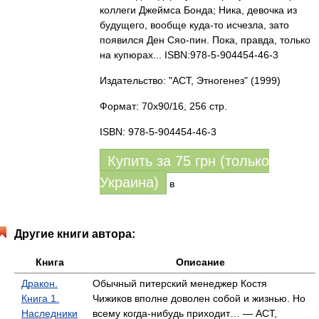
коллеги Джеймса Бонда; Ника, девочка из
будущего, вообще куда-то исчезла, зато
появился Ден Сяо-пин. Пока, правда, только
на купюрах... ISBN:978-5-904454-46-3
Издательство: "АСТ, Этногенез"
(1999)
Формат: 70x90/16, 256 стр.
ISBN: 978-5-904454-46-3
Купить за
75
грн (только
Украина)
в
Другие книги автора:
Книга
Описание
Дракон.
Обычный питерский менеджер Костя
Книга 1.
Чижиков вполне доволен собой и жизнью. Но
Наследники
всему когда-нибудь приходит… — АСТ,