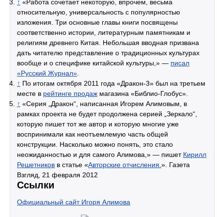
↑
«Работа сочетает некоторую, впрочем, весьма
относительную, универсальность с популярностью
изложения. Три основные главы книги посвящены
соответственно истории, литературным памятникам и
религиям древнего Китая. Небольшая вводная призвана
дать читателю представление о традиционных культурах
вообще и о специфике китайской культуры,» —
писал
«Русский Журнал»
.
↑
По итогам октября 2011 года «Дракон-3» был на третьем
месте в
рейтинге продаж
магазина «Библио-Глобус».
↑
«Серия „Дракон“, написанная Игорем Алимовым, в
рамках проекта не будет продолжена серией „Зеркало“,
которую пишет тот же автор и которую многие уже
воспринимали как неотъемлемую часть общей
конструкции. Насколько можно понять, это стало
неожиданностью и для самого Алимова,» — пишет
Кирилл
Решетников
в статье «
Авторские отчисления.
». Газета
Взгляд, 21 февраля 2012
Ссылки
Официальный сайт Игоря Алимова