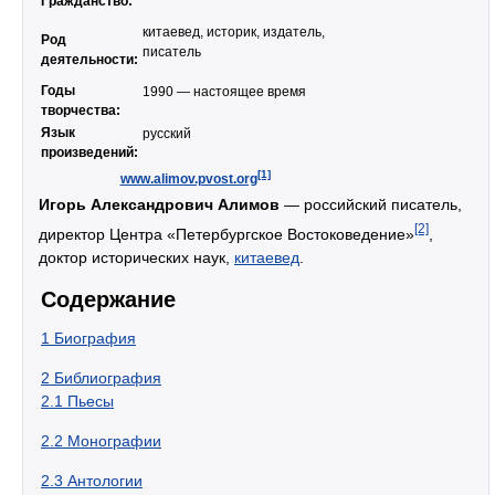
Гражданство:
китаевед, историк, издатель,
Род
писатель
деятельности:
Годы
1990 — настоящее время
творчества:
Язык
русский
произведений:
[1]
www.alimov.pvost.org
Игорь Александрович Алимов
— российский писатель,
[2]
директор Центра «Петербургское Востоковедение»
,
доктор исторических наук,
китаевед
.
Содержание
1
Биография
2
Библиография
2.1
Пьесы
2.2
Монографии
2.3
Антологии