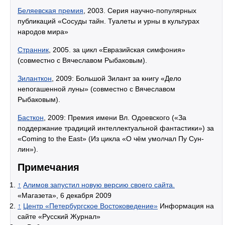
Беляевская премия
, 2003. Серия научно-популярных
публикаций «Сосуды тайн. Туалеты и урны в культурах
народов мира»
Странник
, 2005. за цикл «Евразийская симфония»
(совместно с Вячеславом Рыбаковым).
Зиланткон
, 2009: Большой Зилант за книгу «Дело
непогашенной луны» (совместно с Вячеславом
Рыбаковым).
Басткон
, 2009: Премия имени Вл. Одоевского («За
поддержание традиций интеллектуальной фантастики») за
«Coming to the East» (Из цикла «О чём умолчал Пу Сун-
лин»).
Примечания
↑
Алимов запустил новую версию своего сайта.
«Магазета», 6 декабря 2009
↑
Центр «Петербургское Востоковедение»
Информация на
сайте «Русский Журнал»