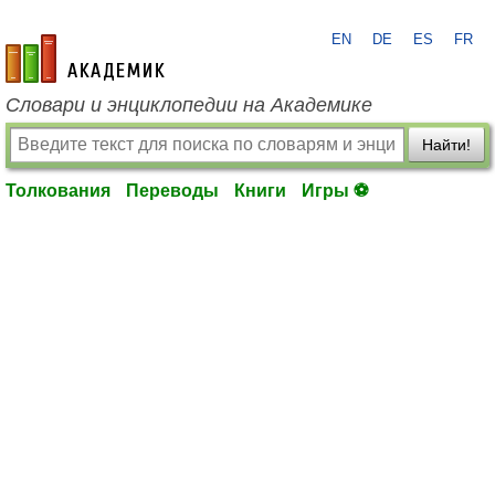
EN
DE
ES
FR
academic.ru
Словари и энциклопедии на Академике
Найти!
Толкования
Переводы
Книги
Игры ⚽