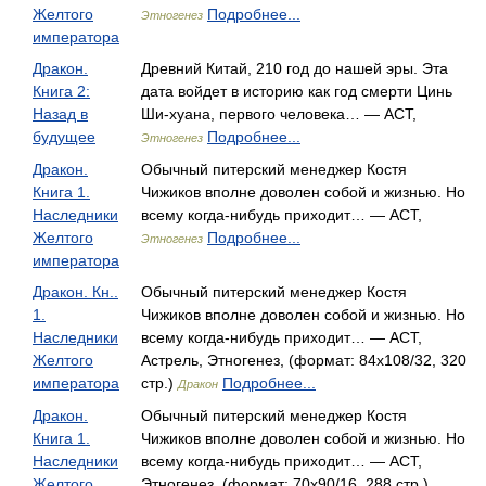
Желтого
Подробнее...
Этногенез
императора
Дракон.
Древний Китай, 210 год до нашей эры. Эта
Книга 2:
дата войдет в историю как год смерти Цинь
Назад в
Ши-хуана, первого человека… — АСТ,
будущее
Подробнее...
Этногенез
Дракон.
Обычный питерский менеджер Костя
Книга 1.
Чижиков вполне доволен собой и жизнью. Но
Наследники
всему когда-нибудь приходит… — АСТ,
Желтого
Подробнее...
Этногенез
императора
Дракон. Кн..
Обычный питерский менеджер Костя
1.
Чижиков вполне доволен собой и жизнью. Но
Наследники
всему когда-нибудь приходит… — АСТ,
Желтого
Астрель, Этногенез, (формат: 84x108/32, 320
императора
стр.)
Подробнее...
Дракон
Дракон.
Обычный питерский менеджер Костя
Книга 1.
Чижиков вполне доволен собой и жизнью. Но
Наследники
всему когда-нибудь приходит… — АСТ,
Желтого
Этногенез, (формат: 70x90/16, 288 стр.)