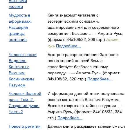
Высшими
силами
Мудрость в
Книга знакомит читателя с
афоризмах.
эзотерическими основами,
Расширяя
адаптированными для современного
границы
восприятия. Высшие… — Амрита-Русь,
познания
(формат: 84x108/32, 208 стр.)
Амрита-
Подробнее...
Русь
Человек эпохи
Быстрое распространение Законов и
Водолея.
новых знаний по всей Земле
Контакты с
способствует безболезненному
Высшим
переходу… — Амрита-Русь, (формат:
Космическим
84x108/32, 320 стр.)
Подробнее...
Разумом
Человек Золотой
Информация данной книги получена на
расы. Том. 2.
основе контактов с Высшим Разумом.
Создание души.
Высшие открывают тайны создания… —
Часть 2
Амрита-Русь, (формат: 84x108/32, 384
стр.)
Подробнее...
Новое о религии
Данная книга раскрывает тайный смысл