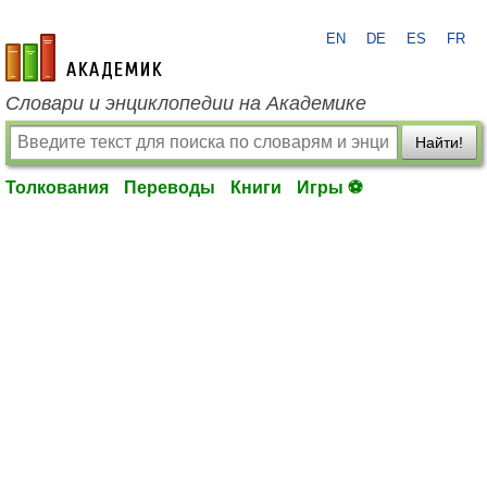
EN
DE
ES
FR
academic.ru
Словари и энциклопедии на Академике
Найти!
Толкования
Переводы
Книги
Игры ⚽