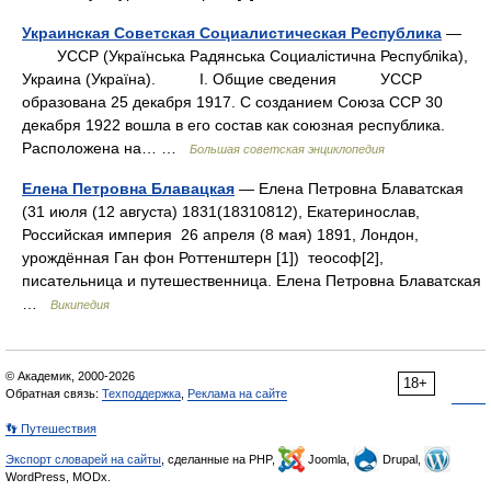
Украинская Советская Социалистическая Республика
—
УССР (Украïнська Радянська Социалicтична Республika),
Украина (Украïна). I. Общие сведения УССР
образована 25 декабря 1917. С созданием Союза ССР 30
декабря 1922 вошла в его состав как союзная республика.
Расположена на… …
Большая советская энциклопедия
Елена Петровна Блавацкая
— Елена Петровна Блаватская
(31 июля (12 августа) 1831(18310812), Екатеринослав,
Российская империя 26 апреля (8 мая) 1891, Лондон,
урождённая Ган фон Роттенштерн [1]) теософ[2],
писательница и путешественница. Елена Петровна Блаватская
…
Википедия
© Академик, 2000-2026
18+
Обратная связь:
Техподдержка
,
Реклама на сайте
👣 Путешествия
Экспорт словарей на сайты
, сделанные на PHP,
Joomla,
Drupal,
WordPress, MODx.