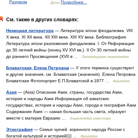
Разумом
Подробнее...
Души
См. также в других словарях:
Немецкая литература
— Литература эпохи феодализма. VIII
X века. XI XII века. XII XIII века. XIII XV века. Библиография.
Литература эпохи разложения феодализма. I. От Реформации
до 30 летней войны (конец XV XVI вв.). II От 30 летней войны
до раннего Просвещения (XVII в …
Литературная энциклопедия
Блаватская, Елена Петровна
— У этого термина существуют
и другие значения, см. Блаватская (значения). Елена Петровна
Блаватская Фотопортрет Е.П.Блаватской в 1877 …
Википедия
Азия
— (Asia) Описание Азии, страны, государства Азии,
история и народы Азии Информация об азиатских
государствах, история и народы Азии, города и география Азии
Содержание А́зия — самая большая часть света, образует
вместе с материк Евразию …
Энциклопедия инвестора
Этнография
— Семья чукчей коренного народа России с
богатой культурой и историей[1] …
Википедия