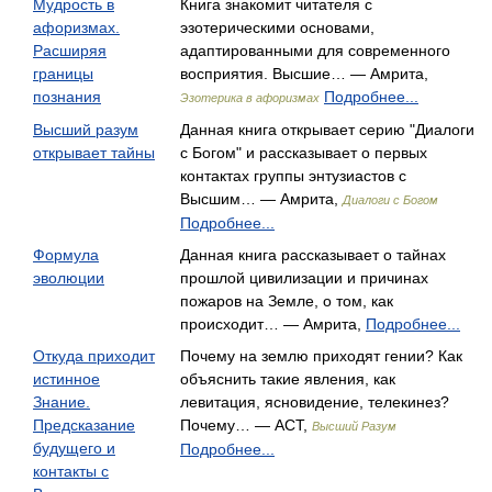
Мудрость в
Книга знакомит читателя с
афоризмах.
эзотерическими основами,
Расширяя
адаптированными для современного
границы
восприятия. Высшие… — Амрита,
познания
Подробнее...
Эзотерика в афоризмах
Высший разум
Данная книга открывает серию "Диалоги
открывает тайны
с Богом" и рассказывает о первых
контактах группы энтузиастов с
Высшим… — Амрита,
Диалоги с Богом
Подробнее...
Формула
Данная книга рассказывает о тайнах
эволюции
прошлой цивилизации и причинах
пожаров на Земле, о том, как
происходит… — Амрита,
Подробнее...
Откуда приходит
Почему на землю приходят гении? Как
истинное
объяснить такие явления, как
Знание.
левитация, ясновидение, телекинез?
Предсказание
Почему… — АСТ,
Высший Разум
будущего и
Подробнее...
контакты с