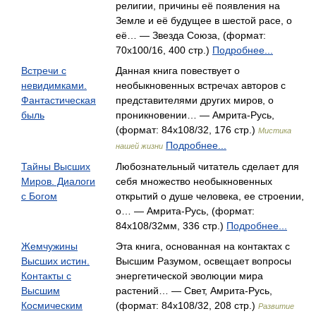
религии, причины её появления на
Земле и её будущее в шестой расе, о
её… — Звезда Союза, (формат:
70x100/16, 400 стр.)
Подробнее...
Встречи с
Данная книга повествует о
невидимками.
необыкновенных встречах авторов с
Фантастическая
представителями других миров, о
быль
проникновении… — Амрита-Русь,
(формат: 84x108/32, 176 стр.)
Мистика
Подробнее...
нашей жизни
Тайны Высших
Любознательный читатель сделает для
Миров. Диалоги
себя множество необыкновенных
с Богом
открытий о душе человека, ее строении,
о… — Амрита-Русь, (формат:
84x108/32мм, 336 стр.)
Подробнее...
Жемчужины
Эта книга, основанная на контактах с
Высших истин.
Высшим Разумом, освещает вопросы
Контакты с
энергетической эволюции мира
Высшим
растений… — Свет, Амрита-Русь,
Космическим
(формат: 84x108/32, 208 стр.)
Развитие