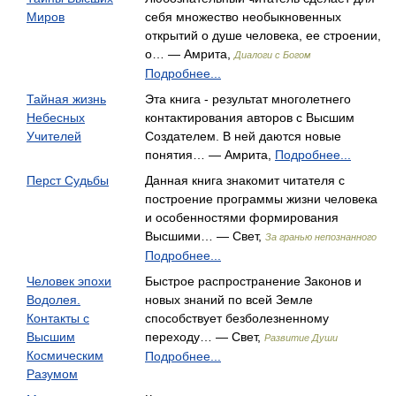
Миров
себя множество необыкновенных
открытий о душе человека, ее строении,
о… — Амрита,
Диалоги с Богом
Подробнее...
Тайная жизнь
Эта книга - результат многолетнего
Небесных
контактирования авторов с Высшим
Учителей
Создателем. В ней даются новые
понятия… — Амрита,
Подробнее...
Перст Судьбы
Данная книга знакомит читателя с
построение программы жизни человека
и особенностями формирования
Высшими… — Свет,
За гранью непознанного
Подробнее...
Человек эпохи
Быстрое распространение Законов и
Водолея.
новых знаний по всей Земле
Контакты с
способствует безболезненному
Высшим
переходу… — Свет,
Развитие Души
Космическим
Подробнее...
Разумом