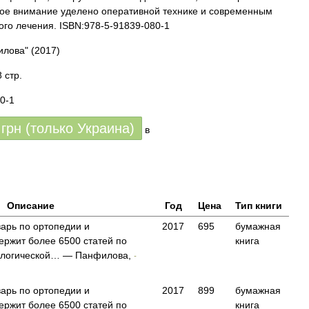
ое внимание уделено оперативной технике и современным
ого лечения. ISBN:978-5-91839-080-1
илова"
(2017)
 стр.
0-1
грн (только Украина)
в
Описание
Год
Цена
Тип книги
варь по ортопедии и
2017
695
бумажная
ержит более 6500 статей по
книга
ологической… — Панфилова,
-
варь по ортопедии и
2017
899
бумажная
ержит более 6500 статей по
книга