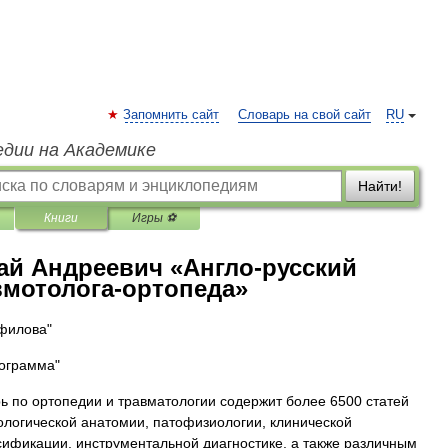
Запомнить сайт
Словарь на свой сайт
RU
едии на Академике
Найти!
Книги
Игры ⚽
ай Андреевич «Англо-русский
вмотолога-ортопеда»
филова"
ограмма"
рь по ортопедии и травматологии содержит более 6500 статей
ологической анатомии, патофизиологии, клинической
сификации, инструментальной диагностике, а также различным