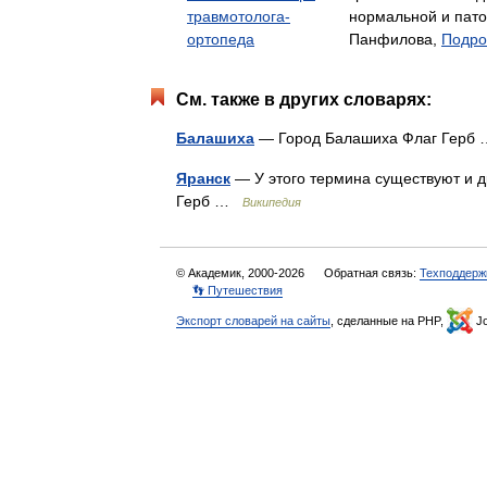
травмотолога-
нормальной и пат
ортопеда
Панфилова,
Подро
См. также в других словарях:
Балашиха
— Город Балашиха Флаг Гер
Яранск
— У этого термина существуют и др
Герб …
Википедия
© Академик, 2000-2026
Обратная связь:
Техподдерж
👣 Путешествия
Экспорт словарей на сайты
, сделанные на PHP,
Jo