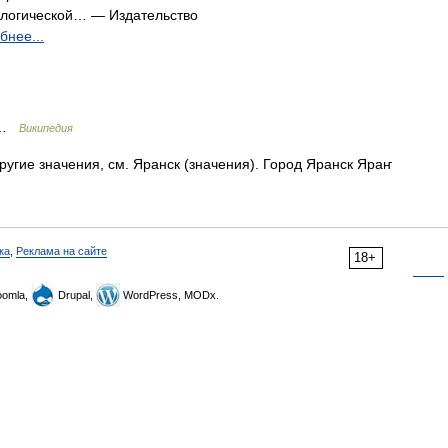
ологической… — Издательство
бнее...
б …
Википедия
угие значения, см. Яранск (значения). Город Яранск Яраҥ
ка
,
Реклама на сайте
18+
omla,
Drupal,
WordPress, MODx.