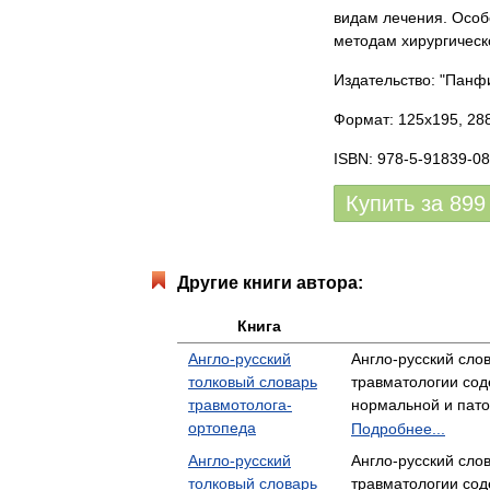
видам лечения. Особ
методам хирургическ
Издательство: "Панф
Формат: 125x195, 288
ISBN: 978-5-91839-08
Купить за
899
Другие книги автора:
Книга
Англо-русский
Англо-русский сло
толковый словарь
травматологии сод
травмотолога-
нормальной и пат
ортопеда
Подробнее...
Англо-русский
Англо-русский сло
толковый словарь
травматологии сод