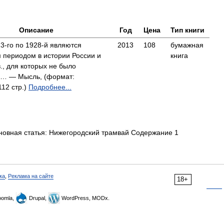
Описание
Год
Цена
Тип книги
3-го по 1928-й являются
2013
108
бумажная
 периодом в истории России и
книга
., для которых не было
… — Мысль, (формат:
112 стр.)
Подробнее...
овная статья: Нижегородский трамвай Содержание 1
ка
,
Реклама на сайте
18+
omla,
Drupal,
WordPress, MODx.