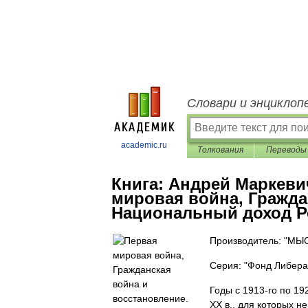
Словари и энциклоп
academic.ru
Толкования
Переводы
Книга:
Андрей Маркеви
мировая война, Гражда
Национальный доход Рос
Производитель: "МЫ
Серия: "Фонд Либера
Годы с 1913-го по 1
XX в., для которых н