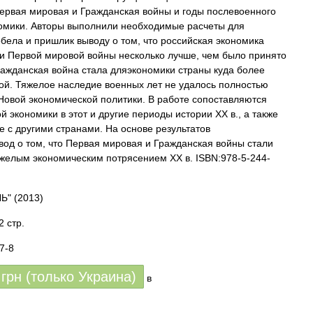
ервая мировая и Гражданская войны и годы послевоенного
омики. Авторы выполнили необходимые расчеты для
бела и пришлик выводу о том, что российская экономика
ми Первой мировой войны несколько лучше, чем было принято
Гражданская война стала дляэкономики страны куда более
ой. Тяжелое наследие военных лет не удалось полностью
 Новой экономической политики. В работе сопоставляются
й экономики в этот и другие периоды истории XX в., а также
е с другими странами. На основе результатов
вод о том, что Первая мировая и Гражданская войны стали
желым экономическим потрясением XX в. ISBN:978-5-244-
ЛЬ"
(2013)
2 стр.
7-8
грн (только Украина)
в