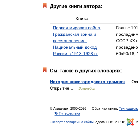
Другие книги автора:
Книга
Первая мировая война,
Годы с 191
Гражданская война и
последним
восстановление.
СССР XX в
Национальный доход
проведено
России в 1913-1928 гг.
60x90/16, 
См. также в других словарях:
История нижегородского трамвая
— Осн
Открытие …
Википедия
© Академик, 2000-2026
Обратная связь:
Техподдерж
👣 Путешествия
Экспорт словарей на сайты
, сделанные на PHP,
Jo