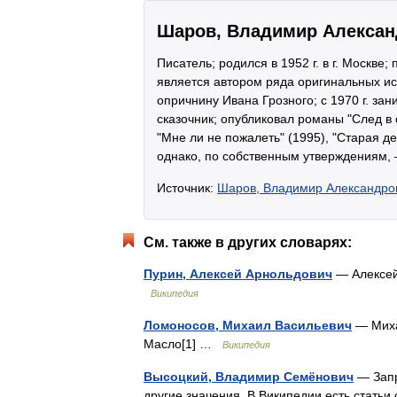
Шаров, Владимир Алекса
Писатель; родился в 1952 г. в г. Москве
является автором ряда оригинальных ис
опричнину Ивана Грозного; с 1970 г. за
сказочник; опубликовал романы "След в с
"Мне ли не пожалеть" (1995), "Старая д
однако, по собственным утверждениям,
Источник:
Шаров, Владимир Александро
См. также в других словарях:
Пурин, Алексей Арнольдович
— Алексей 
Википедия
Ломоносов, Михаил Васильевич
— Миха
Масло[1] …
Википедия
Высоцкий, Владимир Семёнович
— Запр
другие значения. В Википедии есть статьи