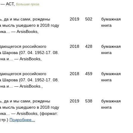
 — АСТ,
Большая проза
, да и мы сами, рождены
2019
502
бумажная
а мысль ушедшего в 2018 году
книга
ика… — ArsisBooks,
дающегося российского
2018
428
бумажная
Шарова (07. 04. 1952-17. 08.
книга
ена и… — ArsisBooks,
дающегося российского
2018
459
бумажная
Шарова (07. 04. 1952-17. 08.
книга
ена и… — ArsisBooks.,
, да и мы сами, рождены
2019
538
бумажная
а мысль ушедшего в 2018 году
книга
ка… — ArsisBooks, (формат:
стр.)
Подробнее...