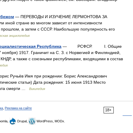
убежом
— ПЕРЕВОДЫ И ИЗУЧЕНИЕ ЛЕРМОНТОВА ЗА
ли иной стране во многом зависит от интенсивности
 в прошлом, а затем с СССР. Наибольшую популярность его
ская энциклопедия
оциалистическая Республика
— РСФСР. I. Общие
ноября) 1917. Граничит на С. З. с Норвегией и Финляндией,
и КНДР, а также с союзными республиками, входящими в состав
педия
рис Ручьёв Имя при рождении: Борис Александрович
тические статьи) Дата рождения: 15 июня 1913 Место
 Дата смерти …
Википедия
ка
,
Реклама на сайте
18+
omla,
Drupal,
WordPress, MODx.