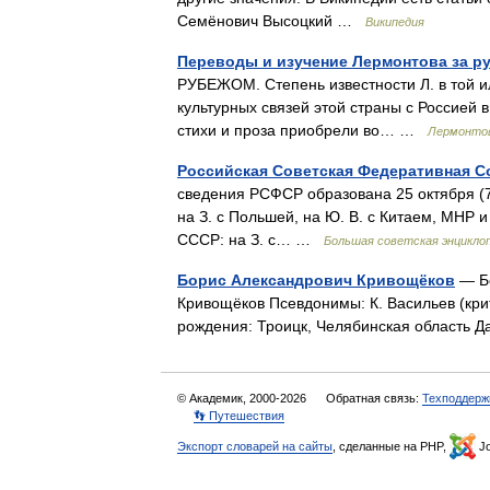
Семёнович Высоцкий …
Википедия
Переводы и изучение Лермонтова за р
РУБЕЖОМ. Степень известности Л. в той и
культурных связей этой страны с Россией
стихи и проза приобрели во… …
Лермонтов
Российская Советская Федеративная С
сведения РСФСР образована 25 октября (7 
на З. с Польшей, на Ю. В. с Китаем, МНР 
СССР: на З. с… …
Большая советская энцикло
Борис Александрович Кривощёков
— Бо
Кривощёков Псевдонимы: К. Васильев (кри
рождения: Троицк, Челябинская область
© Академик, 2000-2026
Обратная связь:
Техподдерж
👣 Путешествия
Экспорт словарей на сайты
, сделанные на PHP,
Jo