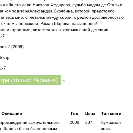
я общего дела Николая Федорова, судьба мадам де Сталь и
я композитораАлександра Скрябина, которой предстояло
ла весь мир, сплетаясь между собой, с редкой достоверностью
то, что мы пережили. Роман Шарова, насыщенный
ми и страстями, читается как захватывающий детектив.
1-7
ooks"
(2009)
6 стр.
1-7
грн (только Украина)
в
Описание
Год
Цена
Тип книги
произведений замечательного
2009
307
бумажная
а Шарова было бы неполным
книга