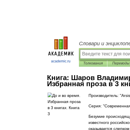
Словари и энциклоп
academic.ru
Толкования
Переводы
Книга:
Шаров Владимир
Избранная проза в 3 кни
Производитель: "Arsi
Серия: "Современная
Безумие происходяще
известного российск
оказывается слепком