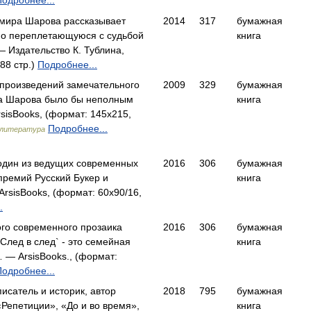
Подробнее...
мира Шарова рассказывает
2014
317
бумажная
но переплетающуюся с судьбой
книга
— Издательство К. Тублина,
88 стр.)
Подробнее...
произведений замечательного
2009
329
бумажная
а Шарова было бы неполным
книга
sisBooks, (формат: 145x215,
Подробнее...
 литература
 один из ведущих современных
2016
306
бумажная
премий Русский Букер и
книга
rsisBooks, (формат: 60x90/16,
.
го современного прозаика
2016
306
бумажная
лед в след` - это семейная
книга
 — ArsisBooks., (формат:
Подробнее...
исатель и историк, автор
2018
795
бумажная
«Репетиции», «До и во время»,
книга