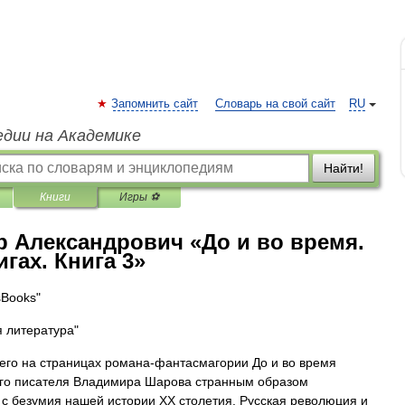
Запомнить сайт
Словарь на свой сайт
RU
едии на Академике
Найти!
Книги
Игры ⚽
 Александрович «До и во время.
гах. Книга 3»
sBooks"
 литература"
го на страницах романа-фантасмагории До и во время
ого писателя Владимира Шарова странным образом
 с безумия нашей истории XX столетия. Русская революция и