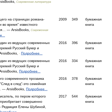
sisBooks,
Современная литература
его на страницах романа-
2009
349
бумажная
 во время" известного
книга
ля… — ArsisBooks,
Современная
...
 один из ведущих современных
2016
396
бумажная
премий Русский Букер и
книга
ArsisBooks,
Подробнее...
-
 один из ведущих современных
2016
334
бумажная
премий Русский Букер и
книга
ArsisBooks,
Подробнее...
го современного прозаика
2016
378
бумажная
След в след"-это семейная
книга
… — ArsisBooks,
Подробнее...
исатель, по пером которого
2017
544
бумажная
 приобретает совершенно
книга
 Редакция Елены Шубиной,