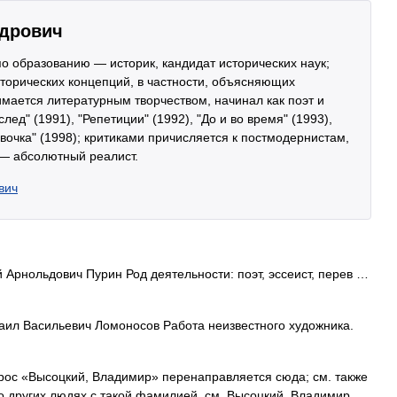
ндрович
; по образованию — историк, кандидат исторических наук;
торических концепций, в частности, объясняющих
нимается литературным творчеством, начинал как поэт и
лед" (1991), "Репетиции" (1992), "До и во время" (1993),
евочка" (1998); критиками причисляется к постмодернистам,
 — абсолютный реалист.
вич
Арнольдович Пурин Род деятельности: поэт, эссеист, перев …
ил Васильевич Ломоносов Работа неизвестного художника.
ос «Высоцкий, Владимир» перенаправляется сюда; см. также
 о других людях с такой фамилией, см. Высоцкий. Владимир