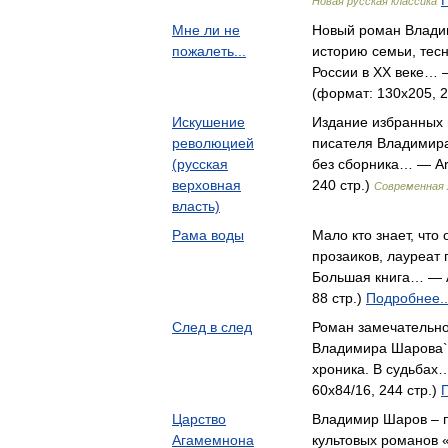
Новая русская классика
Мне ли не
Новый роман Влади
пожалеть...
историю семьи, тес
России в XX веке… 
(формат: 130x205, 2
Искушение
Издание избранных 
революцией
писателя Владимир
(русская
без сборника… — Ar
верховная
240 стр.)
Современная
власть)
Рама воды
Мало кто знает, что
прозаиков, лауреат 
Большая книга… — A
88 стр.)
Подробнее..
След в след
Роман замечательно
Владимира Шарова`С
хроника. В судьбах…
60x84/16, 244 стр.)
Царство
Владимир Шаров – п
Агамемнона
культовых романов 