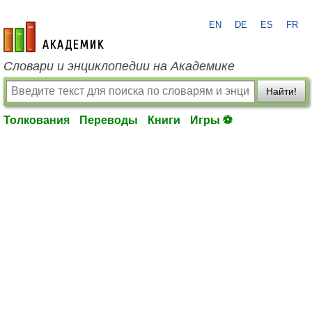
EN
DE
ES
FR
academic.ru
Словари и энциклопедии на Академике
Найти!
Толкования
Переводы
Книги
Игры ⚽