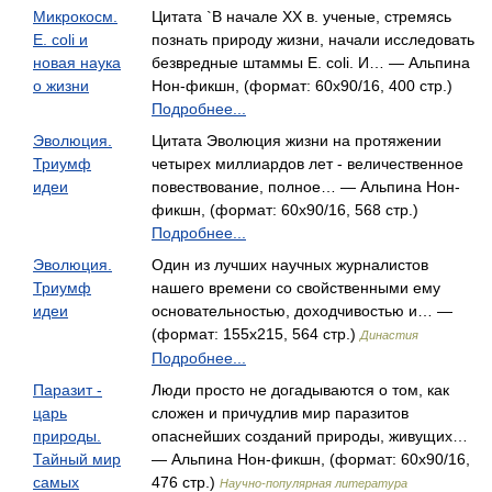
Микрокосм.
Цитата `В начале XX в. ученые, стремясь
E. coli и
познать природу жизни, начали исследовать
новая наука
безвредные штаммы E. coli. И… — Альпина
о жизни
Нон-фикшн, (формат: 60x90/16, 400 стр.)
Подробнее...
Эволюция.
Цитата Эволюция жизни на протяжении
Триумф
четырех миллиардов лет - величественное
идеи
повествование, полное… — Альпина Нон-
фикшн, (формат: 60x90/16, 568 стр.)
Подробнее...
Эволюция.
Один из лучших научных журналистов
Триумф
нашего времени со свойственными ему
идеи
основательностью, доходчивостью и… —
(формат: 155х215, 564 стр.)
Династия
Подробнее...
Паразит -
Люди просто не догадываются о том, как
царь
сложен и причудлив мир паразитов
природы.
опаснейших созданий природы, живущих…
Тайный мир
— Альпина Нон-фикшн, (формат: 60x90/16,
самых
476 стр.)
Научно-популярная литература