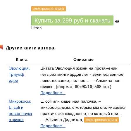
электронная книга
Купить за
299
руб
и скачать
на
Litres
Другие книги автора:
Книга
Описание
Эволюция.
Цитата Эволюция жизни на протяжении
Триумф
четырех миллиардов лет - величественное
идеи
повествование, полное… — Альпина нон-
фикшн, (формат: 60x90/16, 568 стр.)
Подробнее...
Микрокосм:
E. coli,или кишечная палочка, –
E. coli и
микроорганизм, с которым мы сталкиваемся
новая наука
практически ежедневно, но который при…
о жизни
— Альпина Диджитал,
электронная книга
Подробнее...