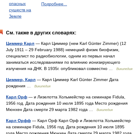
опасных
Подробнее...
существ на
Земле
См. также в других словарях:
Циммер Карл
— Карл Циммер (нем Karl Günter Zimmer) (12
July 1911 – 29 February 1988) немецкий физик биофизик,
специалист по радиобиологии, одним из первых начал
заниматься исследованиями по влиянию ионизирующего
излучения на ДНК. В 1935г. опубликовал совместно …
Википедия
Циммер, Карл
— Карл Циммер Karl Günter Zimmer Дата
рождения …
Википедия
Карл Орф
— и Лизелотта Хольмейстер на семинаре Fidula,
1956 год. Дата рождения 10 июля 1895 года Место рождения
Мюнхен Дата смерти 29 марта 1982 года …
Википедия
Карл Орфф
— Карл Орф Карл Орф и Лизелотта Хольмейстер
на семинаре Fidula, 1956 год. Дата рождения 10 июля 1895
года Место рождения Мюнхен Дата смерти 29 марта 1982 года