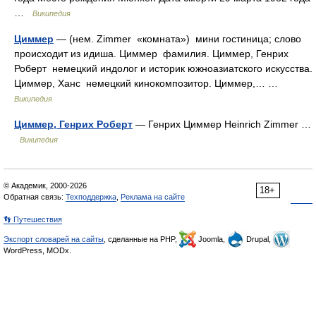
…
Википедия
Циммер
— (нем. Zimmer «комната») мини гостиница; слово
происходит из идиша. Циммер фамилия. Циммер, Генрих
Роберт немецкий индолог и историк южноазиатского искусства.
Циммер, Ханс немецкий кинокомпозитор. Циммер,… …
Википедия
Циммер, Генрих Роберт
— Генрих Циммер Heinrich Zimmer …
Википедия
© Академик, 2000-2026
18+
Обратная связь:
Техподдержка
,
Реклама на сайте
👣 Путешествия
Экспорт словарей на сайты
, сделанные на PHP,
Joomla,
Drupal,
WordPress, MODx.