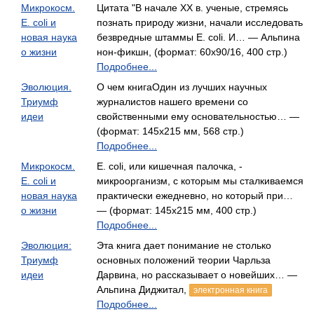
Микрокосм.
Цитата "В начале XX в. ученые, стремясь
E. coli и
познать природу жизни, начали исследовать
новая наука
безвредные штаммы E. coli. И… — Альпина
о жизни
нон-фикшн, (формат: 60x90/16, 400 стр.)
Подробнее...
Эволюция.
О чем книгаОдин из лучших научных
Триумф
журналистов нашего времени со
идеи
свойственными ему основательностью… —
(формат: 145х215 мм, 568 стр.)
Подробнее...
Микрокосм.
Е. coli, или кишечная палочка, -
E. coli и
микроорганизм, с которым мы сталкиваемся
новая наука
практически ежедневно, но который при…
о жизни
— (формат: 145х215 мм, 400 стр.)
Подробнее...
Эволюция:
Эта книга дает понимание не столько
Триумф
основных положений теории Чарльза
идеи
Дарвина, но рассказывает о новейших… —
Альпина Диджитал,
электронная книга
Подробнее...