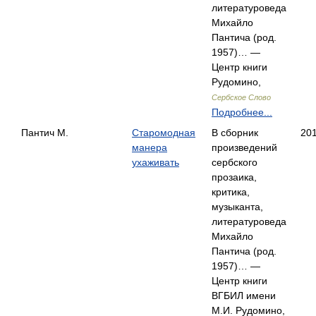
литературоведа
Михайло
Пантича (род.
1957)… —
Центр книги
Рудомино,
Сербское Слово
Подробнее...
Пантич М.
Старомодная
В сборник
20
манера
произведений
ухаживать
сербского
прозаика,
критика,
музыканта,
литературоведа
Михайло
Пантича (род.
1957)… —
Центр книги
ВГБИЛ имени
М.И. Рудомино,