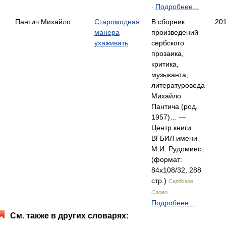
Подробнее...
-
Пантич Михайло
Старомодная
В сборник
20
манера
произведений
ухаживать
сербского
прозаика,
критика,
музыканта,
литературоведа
Михайло
Пантича (род.
1957)… —
Центр книги
ВГБИЛ имени
М.И. Рудомино,
(формат:
84x108/32, 288
стр.)
Сербское
Слово
Подробнее...
См. также в других словарях: