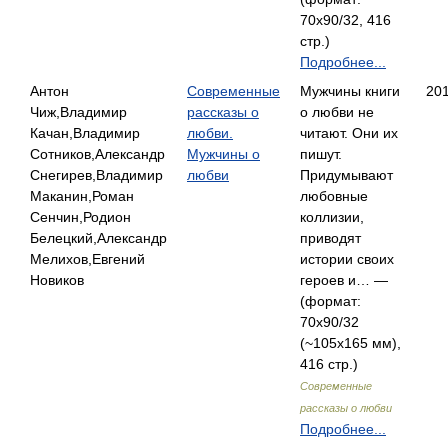
70x90/32, 416
стр.)
Подробнее...
Антон
Современные
Мужчины книги
20
Чиж,Владимир
рассказы о
о любви не
Качан,Владимир
любви.
читают. Они их
Сотников,Александр
Мужчины о
пишут.
Снегирев,Владимир
любви
Придумывают
Маканин,Роман
любовные
Сенчин,Родион
коллизии,
Белецкий,Александр
приводят
Мелихов,Евгений
истории своих
Новиков
героев и… —
(формат:
70х90/32
(~105х165 мм),
416 стр.)
Современные
рассказы о любви
Подробнее...