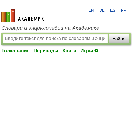
EN
DE
ES
FR
academic.ru
Словари и энциклопедии на Академике
Найти!
Толкования
Переводы
Книги
Игры ⚽