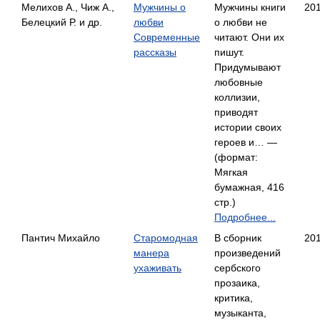
Мелихов А., Чиж А.,
Мужчины о
Мужчины книги
20
Белецкий Р. и др.
любви
о любви не
Современные
читают. Они их
рассказы
пишут.
Придумывают
любовные
коллизии,
приводят
истории своих
героев и… —
(формат:
Мягкая
бумажная, 416
стр.)
Подробнее...
Пантич Михайло
Старомодная
В сборник
20
манера
произведений
ухаживать
сербского
прозаика,
критика,
музыканта,