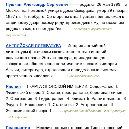
Пушкин, Александр Сергеевич
— — родился 26 мая 1799 г. в
Москве, на Немецкой улице в доме Скворцова; умер 29 января
1837 г. в Петербурге. Со стороны отца Пушкин принадлежал к
старинному дворянскому роду, происходившему, по сказанию
родословных, от выходца "из… …
Большая биографическая
энциклопедия
АНГЛИЙСКАЯ ЛИТЕРАТУРА
— История английской
литературы фактически включает несколько историй
различного плана. Это литература, принадлежащая
конкретным общественно политическим эпохам в истории
Англии; литература, отражающая определенные системы
нравственных идеалов и… …
Энциклопедия Кольера
Япония
— I КАРТА ЯПОНСКОЙ ИМПЕРИИ. Содержание: I.
Физический очерк. 1. Состав, пространство, береговая линия.
2. Орография. 3. Гидрография. 4. Климат. 5. Растительность. 6.
Фауна. II. Население. 1. Статистика. 2. Антропология. III.
Экономический очерк. 1 …
Энциклопедический словарь Ф.А. Брокгауза
и И.А. Ефрона
Педерастия
— Межличностные отношения Типы отношений