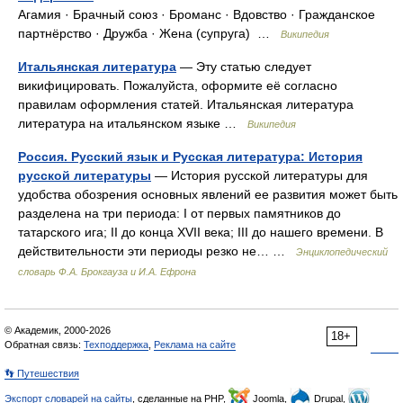
Агамия · Брачный союз · Броманс · Вдовство · Гражданское
партнёрство · Дружба · Жена (супруга) …
Википедия
Итальянская литература
— Эту статью следует
викифицировать. Пожалуйста, оформите её согласно
правилам оформления статей. Итальянская литература
литература на итальянском языке …
Википедия
Россия. Русский язык и Русская литература: История
русской литературы
— История русской литературы для
удобства обозрения основных явлений ее развития может быть
разделена на три периода: I от первых памятников до
татарского ига; II до конца XVII века; III до нашего времени. В
действительности эти периоды резко не… …
Энциклопедический
словарь Ф.А. Брокгауза и И.А. Ефрона
© Академик, 2000-2026
18+
Обратная связь:
Техподдержка
,
Реклама на сайте
👣 Путешествия
Экспорт словарей на сайты
, сделанные на PHP,
Joomla,
Drupal,