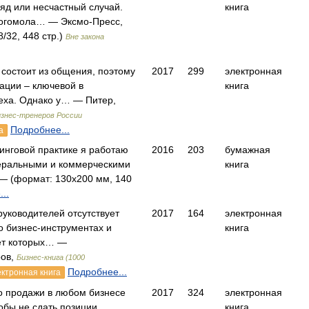
яд или несчастный случай.
книга
богомола… — Эксмо-Пресс,
/32, 448 стр.)
Вне закона
 состоит из общения, поэтому
2017
299
электронная
ации – ключевой в
книга
еха. Однако у… — Питер,
изнес-тренеров России
Подробнее...
а
тинговой практике я работаю
2016
203
бумажная
еральными и коммерческими
книга
 (формат: 130х200 мм, 140
..
руководителей отсутствует
2017
164
электронная
о бизнес-инструментах и
книга
чет которых… —
ров,
Бизнес-книга (1000
Подробнее...
ектронная книга
о продажи в любом бизнесе
2017
324
электронная
обы не сдать позиции
книга