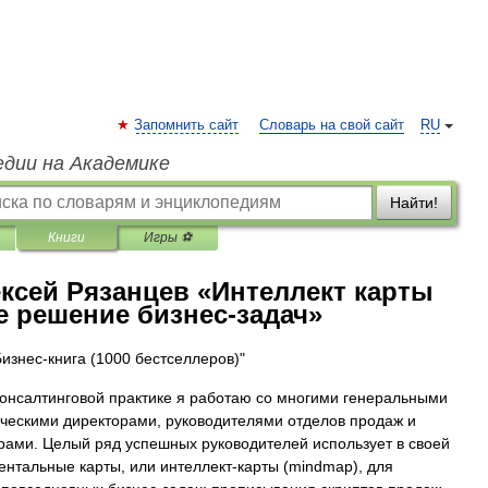
Запомнить сайт
Словарь на свой сайт
RU
едии на Академике
Найти!
Книги
Игры ⚽
ксей Рязанцев «Интеллект карты
е решение бизнес-задач»
Бизнес-книга (1000 бестселлеров)"
консалтинговой практике я работаю со многими генеральными
ческими директорами, руководителями отделов продаж и
ами. Целый ряд успешных руководителей использует в своей
ентальные карты, или интеллект-карты (mindmap), для