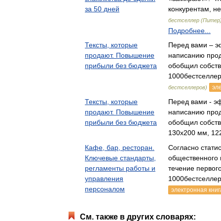
за 50 дней
конкурентам, 
бестселлер (Питер
Подробнее...
Тексты, которые
Перед вами – э
продают. Повышение
написанию прод
прибыли без бюджета
обобщил собст
1000бестселле
эл
бестселлеров)
Тексты, которые
Перед вами - э
продают. Повышение
написанию прод
прибыли без бюджета
обобщил собст
130х200 мм, 122
Кафе, бар, ресторан.
Согласно стати
Ключевые стандарты,
общественного 
регламенты работы и
течение первог
управления
1000бестселле
персоналом
электронная книг
См. также в других словарях: