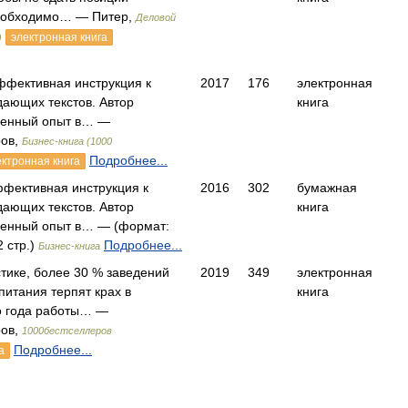
необходимо… — Питер,
Деловой
электронная книга
)
ффективная инструкция к
2017
176
электронная
ающих текстов. Автор
книга
венный опыт в… —
ров,
Бизнес-книга (1000
Подробнее...
ектронная книга
ффективная инструкция к
2016
302
бумажная
ающих текстов. Автор
книга
венный опыт в… — (формат:
 стр.)
Подробнее...
Бизнес-книга
стике, более 30 % заведений
2019
349
электронная
питания терпят крах в
книга
о года работы… —
ров,
1000бестселлеров
Подробнее...
а