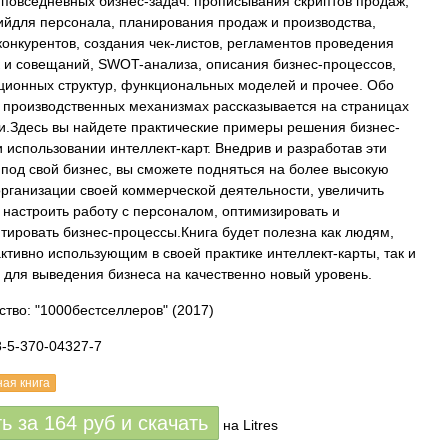
повседневных бизнес-задач: прописывания скриптов продаж,
ийдля персонала, планирования продаж и производства,
конкурентов, создания чек-листов, регламентов проведения
 и совещаний, SWOT-анализа, описания бизнес-процессов,
ционных структур, функциональных моделей и прочее. Обо
х производственных механизмах рассказывается на страницах
ги.Здесь вы найдете практические примеры решения бизнес-
и использовании интеллект-карт. Внедрив и разработав эти
под свой бизнес, вы сможете подняться на более высокую
организации своей коммерческой деятельности, увеличить
 настроить работу с персоналом, оптимизировать и
тировать бизнес-процессы.Книга будет полезна как людям,
активно использующим в своей практике интеллект-карты, так и
 для выведения бизнеса на качественно новый уровень.
ство: "1000бестселлеров"
(2017)
8-5-370-04327-7
ная книга
ть за
164
руб
и скачать
на Litres