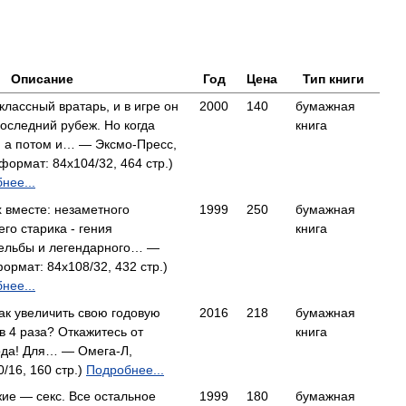
Описание
Год
Цена
Тип книги
классный вратарь, и в игре он
2000
140
бумажная
оследний рубеж. Но когда
книга
а, а потом и… — Эксмо-Пресс,
формат: 84x104/32, 464 стр.)
нее...
х вместе: незаметного
1999
250
бумажная
о старика - гения
книга
рельбы и легендарного… —
ормат: 84x108/32, 432 стр.)
нее...
как увеличить свою годовую
2016
218
бумажная
в 4 раза? Откажитесь от
книга
ода! Для… — Омега-Л,
/16, 160 стр.)
Подробнее...
жие — секс. Все остальное
1999
180
бумажная