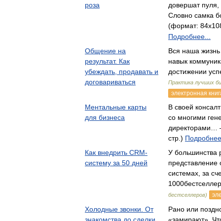
роза
довершат пуля, 
Словно самка 
(формат: 84x108
Подробнее...
Общение на
Вся наша жизнь
результат. Как
навык коммуник
убеждать, продавать и
достижении усп
договариваться
Практика лучших б
электронная книг
Ментальные карты
В своей консал
для бизнеса
со многими ген
директорами… —
стр.)
Подробнее.
Как внедрить CRM-
У большинства 
систему за 50 дней
представление 
системах, за с
1000бестселле
эл
бестселлеров)
Холодные звонки. От
Рано или поздн
знакомства до сделки
«замирают». Чт