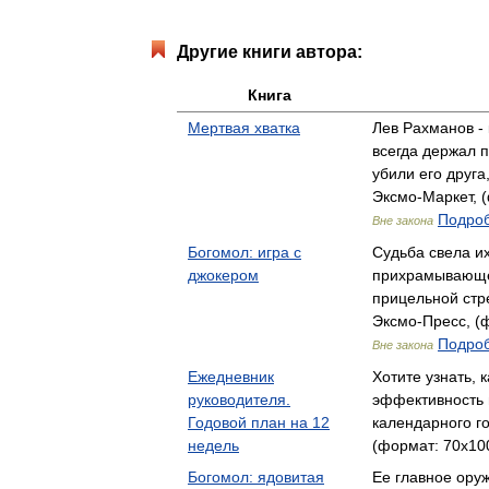
Другие книги автора:
Книга
Мертвая хватка
Лев Рахманов - 
всегда держал п
убили его друг
Эксмо-Маркет, (
Подроб
Вне закона
Богомол: игра с
Судьба свела и
джокером
прихрамывающег
прицельной ст
Эксмо-Пресс, (ф
Подроб
Вне закона
Ежедневник
Хотите узнать, 
руководителя.
эффективность 
Годовой план на 12
календарного г
недель
(формат: 70x100
Богомол: ядовитая
Ее главное ору