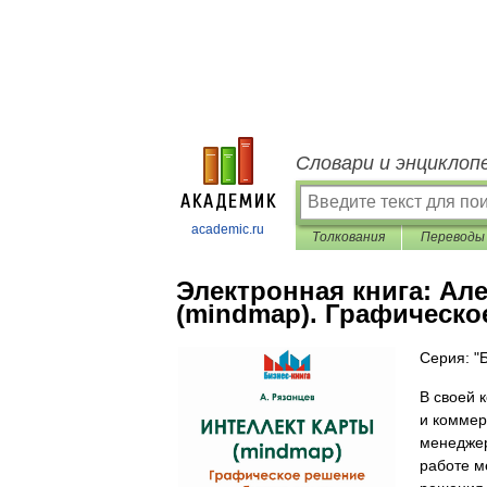
Словари и энциклоп
academic.ru
Толкования
Переводы
Электронная книга:
Але
(mindmap). Графическо
Серия: "
В своей 
и коммер
менеджер
работе м