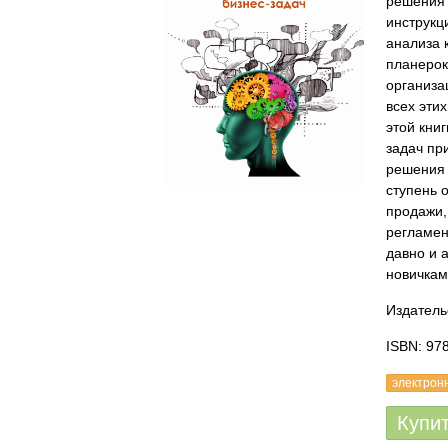
решения 
инструкц
анализа 
планерок
организа
всех эти
этой кни
задач пр
решения 
ступень 
продажи,
регламен
давно и 
новичкам
Издатель
ISBN: 97
электрон
Купи