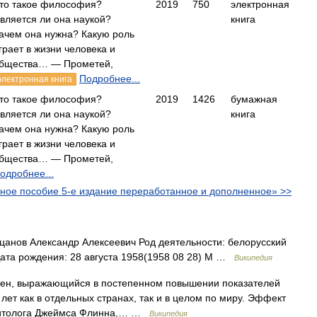
то такое философия?
2019
750
электронная
вляется ли она наукой?
книга
ачем она нужна? Какую роль
грает в жизни человека и
бщества… — Прометей,
Подробнее...
электронная книга
то такое философия?
2019
1426
бумажная
вляется ли она наукой?
книга
ачем она нужна? Какую роль
грает в жизни человека и
бщества… — Прометей,
одробнее...
бное пособие 5-е издание переработанное и дополненное» >>
анов Александр Алексеевич Род деятельности: белорусский
Дата рождения: 28 августа 1958(1958 08 28) М …
Википедия
ен, выражающийся в постепенном повышении показателей
лет как в отдельных странах, так и в целом по миру. Эффект
политолога Джеймса Флинна,… …
Википедия