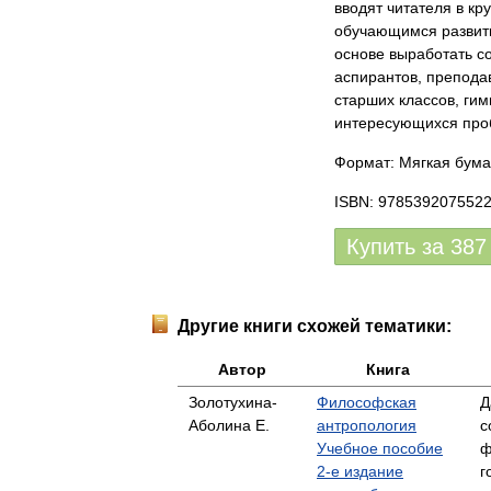
вводят читателя в к
обучающимся развить
основе выработать с
аспирантов, препода
старших классов, гим
интересующихся проб
Формат: Мягкая бума
ISBN: 978539207552
Купить за
387
Другие книги схожей тематики:
Автор
Книга
Золотухина-
Философская
Д
Аболина Е.
антропология
с
Учебное пособие
ф
2-е издание
г