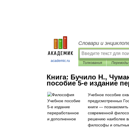
Словари и энциклоп
academic.ru
Толкования
Переводы
Книга:
Бучило Н., Чума
пособие 5-е издание п
Учебное пособие охв
предусмотренных Го
книги — познакомить
современной философ
решению наиболее ва
философы и опытные 