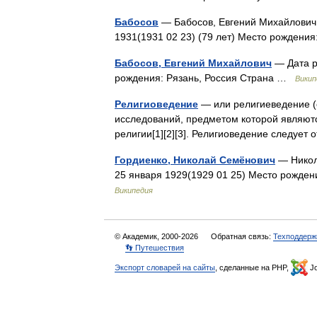
Бабосов
— Бабосов, Евгений Михайлович 
1931(1931 02 23) (79 лет) Место рождени
Бабосов, Евгений Михайлович
— Дата р
рождения: Рязань, Россия Страна …
Викип
Религиоведение
— или религиеведение (с
исследований, предметом которой являют
религии[1][2][3]. Религиоведение следует
Гордиенко, Николай Семёнович
— Никол
25 января 1929(1929 01 25) Место рожден
Википедия
© Академик, 2000-2026
Обратная связь:
Техподдерж
👣 Путешествия
Экспорт словарей на сайты
, сделанные на PHP,
Jo