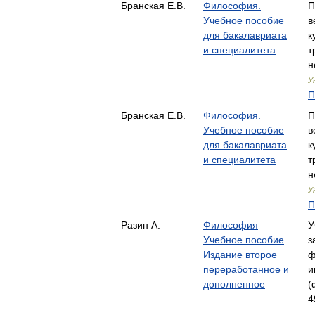
Бранская Е.В.
Философия.
П
Учебное пособие
в
для бакалавриата
к
и специалитета
т
н
У
П
Бранская Е.В.
Философия.
П
Учебное пособие
в
для бакалавриата
к
и специалитета
т
н
У
П
Разин А.
Философия
У
Учебное пособие
з
Издание второе
ф
переработанное и
и
дополненное
(
4