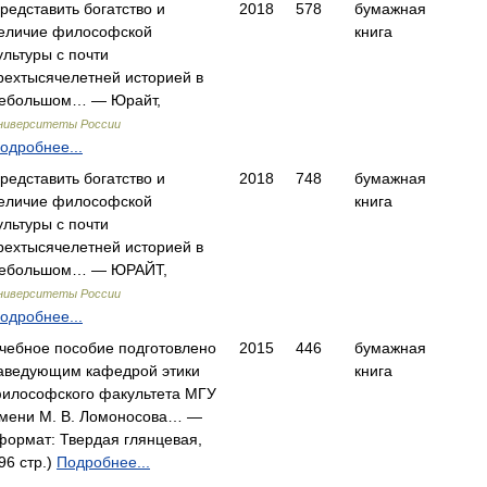
редставить богатство и
2018
578
бумажная
еличие философской
книга
ультуры с почти
рехтысячелетней историей в
ебольшом… — Юрайт,
ниверситеты России
одробнее...
редставить богатство и
2018
748
бумажная
еличие философской
книга
ультуры с почти
рехтысячелетней историей в
ебольшом… — ЮРАЙТ,
ниверситеты России
одробнее...
чебное пособие подготовлено
2015
446
бумажная
аведующим кафедрой этики
книга
илософского факультета МГУ
мени М. В. Ломоносова… —
формат: Твердая глянцевая,
96 стр.)
Подробнее...