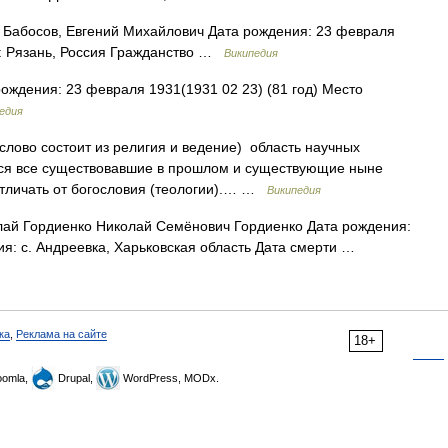
Бабосов, Евгений Михайлович Дата рождения: 23 февраля
я: Рязань, Россия Гражданство …
Википедия
ождения: 23 февраля 1931(1931 02 23) (81 год) Место
едия
лово состоит из религия и ведение) область научных
ся все существовавшие в прошлом и существующие ныне
 отличать от богословия (теологии).… …
Википедия
ай Гордиенко Николай Семёнович Гордиенко Дата рождения:
ия: с. Андреевка, Харьковская область Дата смерти …
ка
,
Реклама на сайте
18+
omla,
Drupal,
WordPress, MODx.