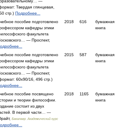
бразовательному… —
формат: Твердая глянцевая,
50 стр.)
Подробнее...
чебное пособие подготовлено
2018
616
бумажная
рофессором кафедры этики
книга
илософского факультета
осковского… — Проспект,
одробнее...
чебное пособие подготовлено
2015
587
бумажная
рофессором кафедры этики
книга
илософского факультета
осковского… — Проспект,
формат: 60x90/16, 496 стр.)
одробнее...
чебное пособие посвящено
2018
1165
бумажная
стории и теории философии.
книга
здание состоит из двух
астей. В первой части… —
райт,
Бакалавр. Академический курс
одробнее...