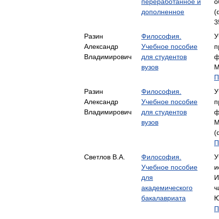
переработанное и
о
дополненное
(
3
Разин
Философия.
У
Александр
Учебное пособие
п
Владимирович
для студентов
ф
вузов
М
П
Разин
Философия.
У
Александр
Учебное пособие
п
Владимирович
для студентов
ф
вузов
М
(
П
Светлов В.А.
Философия.
У
Учебное пособие
и
для
И
академического
ч
бакалавриата
Ю
П