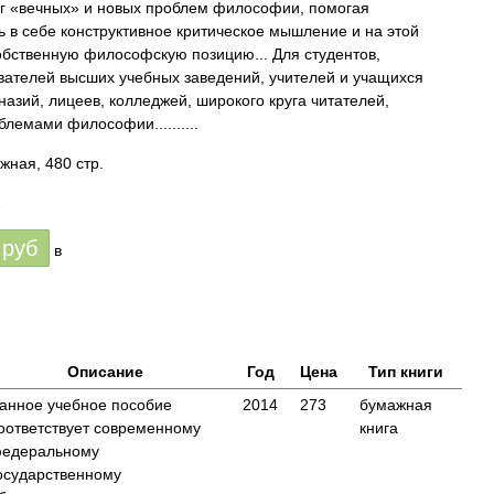
руг «вечных» и новых проблем философии, помогая
 в себе конструктивное критическое мышление и на этой
обственную философскую позицию... Для студентов,
вателей высших учебных заведений, учителей и учащихся
назий, лицеев, колледжей, широкого круга читателей,
лемами философии..........
жная, 480 стр.
2
руб
в
Описание
Год
Цена
Тип книги
анное учебное пособие
2014
273
бумажная
оответствует современному
книга
едеральному
осударственному