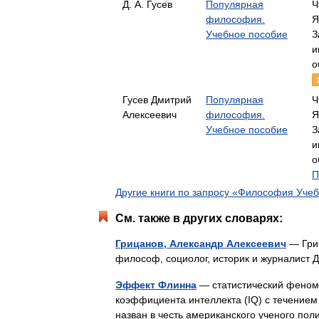
Д. А. Гусев
Популярная
Ч
философия.
Я
Учебное пособие
З
и
о
Гусев Дмитрий
Популярная
Ч
Алексеевич
философия.
Я
Учебное пособие
З
и
о
П
Другие книги по запросу «Философия Уче
См. также в других словарях:
Грицанов, Александр Алексеевич
— Гриц
философ, социолог, историк и журналист 
Эффект Флинна
— статистический феном
коэффициента интеллекта (IQ) с течением 
назван в честь американского ученого 