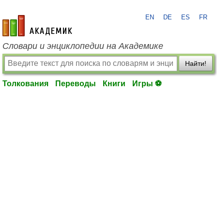
EN
DE
ES
FR
academic.ru
Словари и энциклопедии на Академике
Найти!
Толкования
Переводы
Книги
Игры ⚽