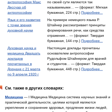
антропософия Макс
по своей сути являются так
Дессуар об
называемыми… — (формат: Мягкая
антропософии
бумажная, 224 стр.)
Подробнее...
Язык и его развитие
На примере немецкого языка Р.
с точки зрения
Штайнер рассматривает принципы
духовной науки
формирования речи, как средства
отражения… — (формат: Твердая
бумажная, 144 стр.)
Подробнее...
Духовная наука и
Настоящие доклады прочитаны
медицина Двадцать
основателем антропософии
докладов
Рудольфом Штайнером для врачей
прочитанных в
и студентов… — (формат: Твердая
Дорнахе с 21 марта
бумажная, 448 стр.)
Подробнее...
по 9 апреля 1920 г
См. также в других словарях:
Медицина
— I Медицина Медицина система научных знаний и
практической деятельности, целями которой являются
укрепление и сохранение здоровья, продление жизни людей,