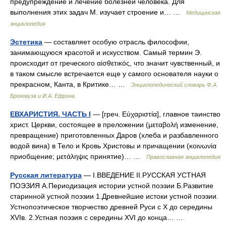
предупреждение и лечение болезней человека. Для
выполнения этих задач М. изучает строение и… …
Медицинская
энциклопедия
Эстетика
— составляет особую отрасль философии,
занимающуюся красотой и искусством. Самый термин Э.
происходит от греческого αίσθετικός, что значит чувственный, и
в таком смысле встречается еще у самого основателя науки о
прекрасном, Канта, в Критике… …
Энциклопедический словарь Ф.А.
Брокгауза и И.А. Ефрона
ЕВХАРИСТИЯ. ЧАСТЬ I
— [греч. Εὐχαριστία], главное таинство
христ. Церкви, состоящее в преложении (μεταβολή изменение,
превращение) приготовленных Даров (хлеба и разбавленного
водой вина) в Тело и Кровь Христовы и причащении (κοινωνία
приобщение; μετάληψις принятие)… …
Православная энциклопедия
Русская литература
— I.ВВЕДЕНИЕ II.РУССКАЯ УСТНАЯ
ПОЭЗИЯ А.Периодизация истории устной поэзии Б.Развитие
старинной устной поэзии 1.Древнейшие истоки устной поэзии.
Устнопоэтическое творчество древней Руси с X до середины
XVIв. 2.Устная поэзия с середины XVI до конца… …