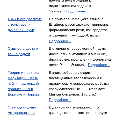
научным путем знания к
педагогическим задачам… —
Энигма,
Подробнее...
-
Язык и его развитие
На примере немецкого языка Р.
с точки зрения
Штайнер рассматривает принцыпы
духовной науки
формирования речи, как средства
отражения… — Одди-Стиль,
-
Подробнее...
Сущность цвета и
В отличие от современной науки,
тайна радуги
досконально изучившей внешние,
физические, проявления феномена
цвета Р… — Энигма,
Подробнее...
-
Теория и практика
В книге собраны лекции,
медитации Шесть
посвященные теоретическим и
публичных лекций
практическим вопросам выработки
прочитанных в
сверхчувственных… — (формат:
Дорнахе и Париже
Мягкая бумажная, 176 стр.)
Подробнее...
О загадках души
В данной книге показано, что
Антропология и
границы поля естественной науки