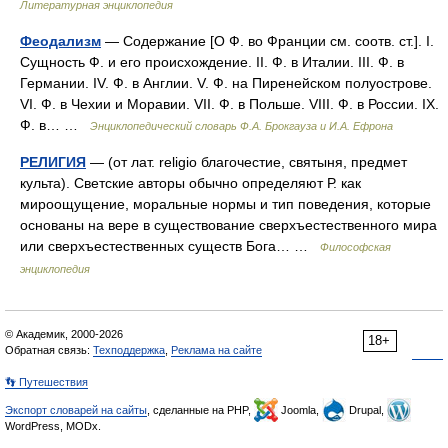
Литературная энциклопедия
Феодализм
— Содержание [О Ф. во Франции см. соотв. ст.]. I.
Сущность Ф. и его происхождение. II. Ф. в Италии. III. Ф. в
Германии. IV. Ф. в Англии. V. Ф. на Пиренейском полуострове.
VI. Ф. в Чехии и Моравии. VII. Ф. в Польше. VIII. Ф. в России. IX.
Ф. в… …
Энциклопедический словарь Ф.А. Брокгауза и И.А. Ефрона
РЕЛИГИЯ
— (от лат. religio благочестие, святыня, предмет
культа). Светские авторы обычно определяют Р. как
мироощущение, моральные нормы и тип поведения, которые
основаны на вере в существование сверхъестественного мира
или сверхъестественных существ Бога… …
Философская
энциклопедия
© Академик, 2000-2026
18+
Обратная связь:
Техподдержка
,
Реклама на сайте
👣 Путешествия
Экспорт словарей на сайты
, сделанные на PHP,
Joomla,
Drupal,
WordPress, MODx.