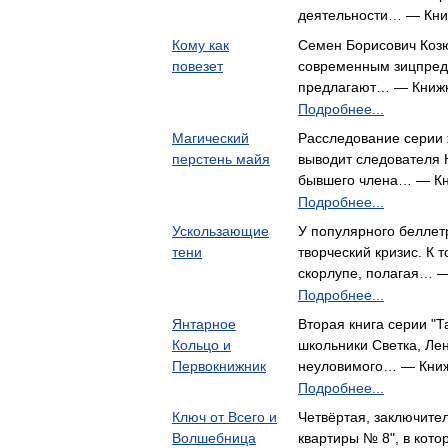
деятельности… — Кн
Кому как
Семен Борисович Козю
повезет
современным зицпред
предлагают… — Книж
Подробнее...
Магический
Расследование серии 
перстень майя
выводит следователя 
бывшего члена… — К
Подробнее...
Ускользающие
У популярного беллет
тени
творческий кризис. К 
скорлупе, полагая… 
Подробнее...
Янтарное
Вторая книга серии "Т
Кольцо и
школьники Светка, Ле
Первокнижник
неуловимого… — Кни
Подробнее...
Ключ от Всего и
Четвёртая, заключител
Волшебница
квартиры № 8", в кото