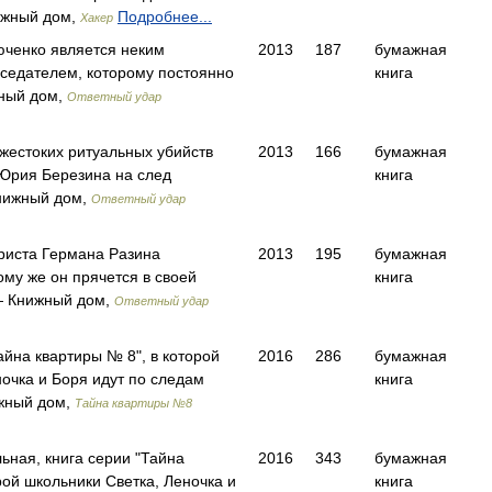
ижный дом,
Подробнее...
Хакер
ченко является неким
2013
187
бумажная
седателем, которому постоянно
книга
ный дом,
Ответный удар
жестоких ритуальных убийств
2013
166
бумажная
Юрия Березина на след
книга
нижный дом,
Ответный удар
риста Германа Разина
2013
195
бумажная
тому же он прячется в своей
книга
— Книжный дом,
Ответный удар
айна квартиры № 8", в которой
2016
286
бумажная
ночка и Боря идут по следам
книга
жный дом,
Тайна квартиры №8
ьная, книга серии "Тайна
2016
343
бумажная
рой школьники Светка, Леночка и
книга