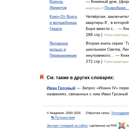
Король
— Книжный дом, (форм
Люмитов
Подробнее..
квартиры 8
Ключ От Всего
Четвёртая, заключител
и волшебница
квартиры 8`, в которо
Геката
Боря вместе с… — Кни
288 стр.)
Тайна квартиры
Янтарное
Вторая книга серии `Т
кольцо и
школьники Светка, Ле
Первокнижник
неуловимого… — Книж
272 стр.)
Тайна квартиры
См. также в других словарях:
Иван Грозный
— Запрос «Иоанн IV» перен
названиях, связанных с ним Иван Грозны
© Академик, 2000-2026
Обратная связь:
Техподдерж
👣 Путешествия
Экспорт словарей на сайты
, сделанные на PHP,
Jo