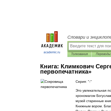
Словари и энциклоп
academic.ru
Толкования
Переводы
Книга:
Климкович Серг
первопечатника»
Серия: "-"
Это увлекательная по
хрономагом Богуслав
музей старинные кни
Книжным вором. Благ