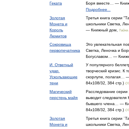
Геката
Боря вместе… — Кни
Подробнее...
Золотая
Третья книга серии "Т
Монета и
школьники Светка, Ле
Король
— Книжный дом,
Тайна
Люмитов
Сокровища
Это увлекательная пов
первопечатника
Светка, Леночка и Бо
Богуславом… — Книж
И. Ответный
У популярного беллет
удар.
творческий кризис. К 
Ускользающие
скорлупе, полагая… —
тени
84x108/32, 384 стр.)
О
Магический
Расследование серии 
перстень майя
выводит следователя 
бывшего члена… — Кн
84x108/32, 384 стр.)
О
Золотая
Третья книга серии `Т
Монета и
школьники Светка, Ле