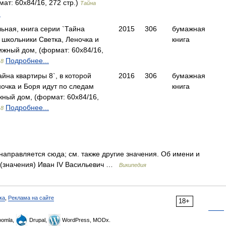
ат: 60x84/16, 272 стр.)
Тайна
.
ьная, книга серии `Тайна
2015
306
бумажная
й школьники Светка, Леночка и
книга
жный дом, (формат: 60x84/16,
Подробнее...
 8
айна квартиры 8`, в которой
2016
306
бумажная
ночка и Боря идут по следам
книга
ный дом, (формат: 60x84/16,
Подробнее...
 8
аправляется сюда; см. также другие значения. Об имени и
й (значения) Иван IV Васильевич …
Википедия
ка
,
Реклама на сайте
18+
omla,
Drupal,
WordPress, MODx.