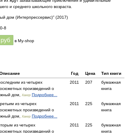
ни их ждут захватывающие приключения и удивительные
шего и среднего школьного возраста.
ный дом (Интерпрессервис)"
(2017)
0-8
руб
в My-shop
Описание
Год
Цена
Тип книги
последним из четырех
2011
207
бумажная
росюжетных произведений о
книга
ижный дом,
Подробнее...
Хакер
третьим из четырех
2011
225
бумажная
росюжетных произведений о
книга
ижный дом,
Подробнее...
Хакер
вторым из четырех
2011
225
бумажная
росюжетных произведений о
книга