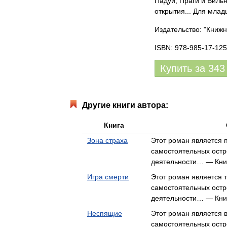
Падуи, Праги и Виль
открытия... Для млад
Издательство: "Книж
ISBN: 978-985-17-125
Купить за
343
Другие книги автора:
Книга
Зона страха
Этот роман является 
самостоятельных ост
деятельности… — Кн
Игра смерти
Этот роман является 
самостоятельных ост
деятельности… — Кн
Неспящие
Этот роман является 
самостоятельных ост