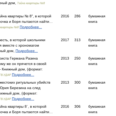
жный дом,
Тайна квартиры №8
айна квартиры № 8", в которой
2016
286
бумажная
ночка и Боря пытаются найти…
книга
Подробнее...
 квартиры №8
есть, в которой школьники
2017
313
бумажная
ря вместе с хрономагом
книга
ный дом,
Подробнее...
риста Германа Разина
2013
250
бумажная
тому же он прячется в своей
книга
 Книжный дом, (формат:
Подробнее...
ТВ.УДАР
жестоких ритуальных убийств
2013
300
бумажная
Юрия Березина на след
книга
ижный дом, (формат:
Подробнее...
ТВ.УДАР
айна квартиры 8`, в которой
2016
306
бумажная
ночка и Боря пытаются найти…
книга