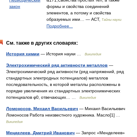
Периодический
&171;Свойства простых тел, а также
закон
формы и свойства соединений
элементов, а потому и свойства
образуемых ими… — АСТ,
Тайны науки
Подробнее...
См. также в других словарях:
История химии
— История науки …
Википедия
Электрохимический ряд активности металлов
—
Электрохимический ряд активности (ряд напряжений, ряд
стандартных электродных потенциалов) металлов
последовательность, в которой металлы расположены в
порядке увеличения их стандартных электрохимических
потенциалов φ0, отвечающих… …
Википедия
Ломоносов, Михаил Васильевич
— Михаил Васильевич
Ломоносов Работа неизвестного художника. Масло[1] …
Википедия
Менделеев, Дмитрий Иванович
— Запрос «Менделеев»