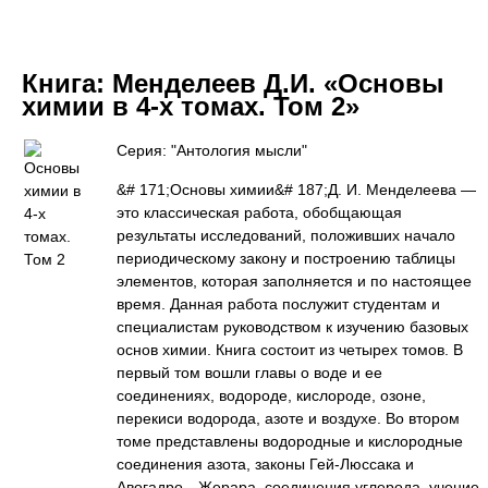
Книга:
Менделеев Д.И. «Основы
химии в 4-х томах. Том 2»
Серия: "Антология мысли"
&# 171;Основы химии&# 187;Д. И. Менделеева —
это классическая работа, обобщающая
результаты исследований, положивших начало
периодическому закону и построению таблицы
элементов, которая заполняется и по настоящее
время. Данная работа послужит студентам и
специалистам руководством к изучению базовых
основ химии. Книга состоит из четырех томов. В
первый том вошли главы о воде и ее
соединениях, водороде, кислороде, озоне,
перекиси водорода, азоте и воздухе. Во втором
томе представлены водородные и кислородные
соединения азота, законы Гей-Люссака и
Авогадро—Жерара, соединения углерода, учение