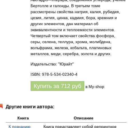
Бертолле и галоиды. В третьем томе
рассмотрены свойства натрия, калия, рубидия,
цезия, лития, цинка, кадмия, бора, кремния и
других элементов, дан материал об
эквивалентности и теплоемкости элементов.
Четвертый том включает свойства фосфора,
серы, селена, теллура, хрома, молибдена,
вольфрама, железа, кобальта, платиновых
металлов, меди, серебра, золота и других.
Издательство: "Юрайт"
ISBN: 978-5-534-02340-4
Купить за
712
руб
в My-shop
Другие книги автора:
Книга
Описание
К познанию
Книга представляет собой репринтное