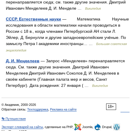
перенаправляется сюда; см. также другие значения. Дмитрий
Иванович Менделеев Д. И. Менделе …
Википедия
СССР. Естественные науки
— Математика Научные
исследования в области математики начали проводиться в
России с 18 в., когда членами Петербургской АН стали Л.
Эйлер, Д. Бернулли и другие западноевропейские учёные. По
замыслу Петра I академики иностранцы… …
Большая советская
энциклопедия
Д. И. Менделеев
— Запрос «Менделеев» перенаправляется
сюда. Cм. также другие значения. Дмитрий Иванович
Менделеев Дмитрий Иванович Соколов Д. И. Менделеев в
своём кабинете (Главная палата мер и весов, Санкт
Петербург). Дата рождения: 27 января ( …
Википедия
© Академик, 2000-2026
18+
Обратная связь:
Техподдержка
,
Реклама на сайте
👣 Путешествия
Экспорт словарей на сайты
, сделанные на PHP,
Joomla,
Drupal,