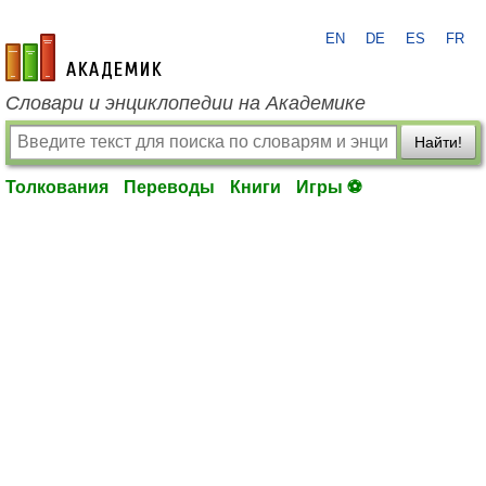
EN
DE
ES
FR
academic.ru
Словари и энциклопедии на Академике
Найти!
Толкования
Переводы
Книги
Игры ⚽