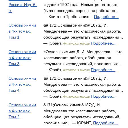
России. Изд. 6-
издание 1907 года. Несмотря на то, что
е.
была проведена серьезная работа по…
— Книга по Требованию,
Подробнее...
-
Основы химии
&# 171;Основы химии&# 187;Д. И.
в 4-х томах.
Менделеева — это классическая работа,
Том 1
обобщающая результаты исследований…
— Юрайт,
Подробнее...
Антология мысли
Основы химии
«Основы химии» Д. И. Менделеева — это
в 4-х томах.
классическая работа, обобщающая
Том 3
результаты исследований, положивших…
— Юрайт,
Подробнее...
Антология мысли
Основы химии
&# 171;Основы химии&# 187;Д. И.
в 4-х томах.
Менделеева — это классическая работа,
Том 4
обобщающая результаты исследований…
— Юрайт,
Подробнее...
Антология мысли
Основы химии
&171;Основы химии&187;Д. И.
в 4-х томах.
Менделеева это классическая работа,
Том 2
обобщающая результаты исследований,
положивших… — ЮРАЙТ,
Подробнее...