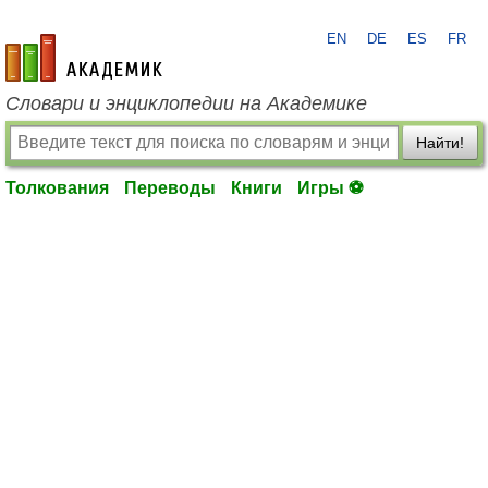
EN
DE
ES
FR
academic.ru
Словари и энциклопедии на Академике
Найти!
Толкования
Переводы
Книги
Игры ⚽