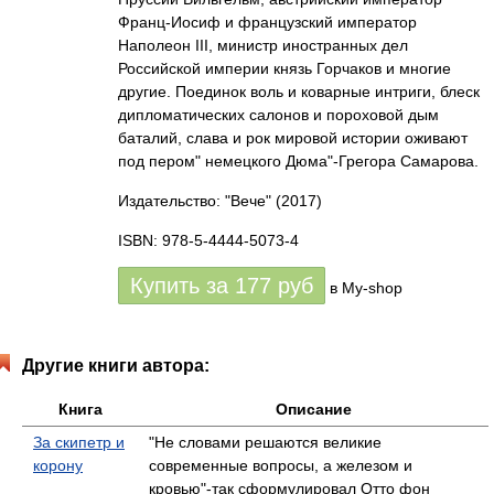
Франц-Иосиф и французский император
Наполеон III, министр иностранных дел
Российской империи князь Горчаков и многие
другие. Поединок воль и коварные интриги, блеск
дипломатических салонов и пороховой дым
баталий, слава и рок мировой истории оживают
под пером" немецкого Дюма"-Грегора Самарова.
Издательство: "Вече"
(2017)
ISBN: 978-5-4444-5073-4
Купить за
177
руб
в My-shop
Другие книги автора:
Книга
Описание
За скипетр и
"Не словами решаются великие
корону
современные вопросы, а железом и
кровью"-так сформулировал Отто фон