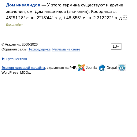
Дом инвалидов
— У этого термина существуют и другие
значения, см. Дом инвалидов (значения). Координаты:
48°51′18″ с. ш. 2°18′44″ в. д. / 48.855° с. ш. 2.312222° в. д. …
Википедия
© Академик, 2000-2026
18+
Обратная связь:
Техподдержка
,
Реклама на сайте
👣 Путешествия
Экспорт словарей на сайты
, сделанные на PHP,
Joomla,
Drupal,
WordPress, MODx.