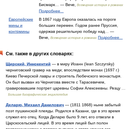
Бисмарк… — Вече,
Всемирная история в романах
Подробнее...
Европейские
В 1867 году Европа оказалась на пороге
мины и
больших перемен. Годом ранее Пруссия,
контрмины
одержав решительную победу над… —
Вече,
Подробнее...
Всемирная история в романах
См. также в других словарях:
Щирский, Иннокентий
— в миру Иоанн (Iean Szczyrsky)
черниговский гравер на меди; впоследствии монах (1697 г.)
Киево Печерской лавры и строитель Любечского монастыря.
Он был вызван из Чернигова вместе с Тарасевичем,
гравировавшим портрет царевны Софии Алексеевны. Резцу …
Большая биографическая энциклопедия
Деларю, Михаил Данилович
— (1811 1868) ныне забытый
поэт пушкинской плеяды. Родился в Казани, где в это время
служил его отец. Когда Деларю было 9 лет, его отвезли в
Царскосельский лицей. В это время лицей был полон