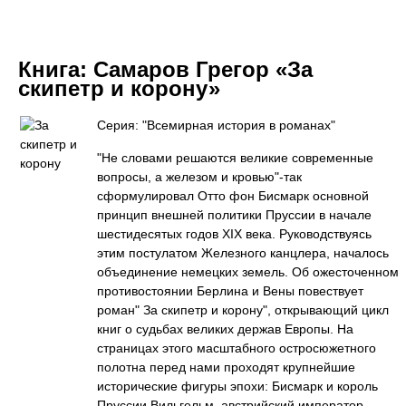
Книга:
Самаров Грегор «За
скипетр и корону»
Серия: "Всемирная история в романах"
"Не словами решаются великие современные
вопросы, а железом и кровью"-так
сформулировал Отто фон Бисмарк основной
принцип внешней политики Пруссии в начале
шестидесятых годов XIX века. Руководствуясь
этим постулатом Железного канцлера, началось
объединение немецких земель. Об ожесточенном
противостоянии Берлина и Вены повествует
роман" За скипетр и корону", открывающий цикл
книг о судьбах великих держав Европы. На
страницах этого масштабного остросюжетного
полотна перед нами проходят крупнейшие
исторические фигуры эпохи: Бисмарк и король
Пруссии Вильгельм, австрийский император