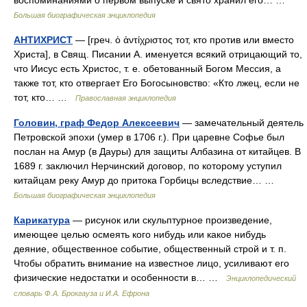
воспоминаниями о первом выпуске и свято хранил его… …
Большая биографическая энциклопедия
АНТИХРИСТ
— [греч. ὁ ἀντίχριστος тот, кто против или вместо
Христа], в Свящ. Писании А. именуется всякий отрицающий то,
что Иисус есть Христос, т. е. обетованный Богом Мессия, а
также тот, кто отвергает Его Богосыновство: «Кто лжец, если не
тот, кто… …
Православная энциклопедия
Головин, граф Федор Алексеевич
— замечательный деятель
Петровской эпохи (умер в 1706 г.). При царевне Софье был
послан на Амур (в Дауры) для защиты Албазина от китайцев. В
1689 г. заключил Нерчинский договор, по которому уступил
китайцам реку Амур до притока Горбицы вследствие… …
Большая биографическая энциклопедия
Карикатура
— рисунок или скульптурное произведение,
имеющее целью осмеять кого нибудь или какое нибудь
деяние, общественное событие, общественный строй и т. п.
Чтобы обратить внимание на известное лицо, усиливают его
физические недостатки и особенности в… …
Энциклопедический
словарь Ф.А. Брокгауза и И.А. Ефрона