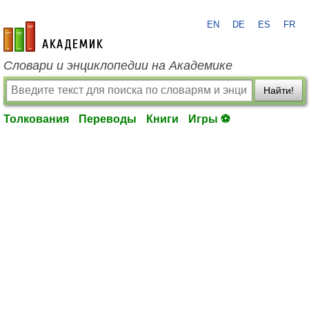
EN
DE
ES
FR
academic.ru
Словари и энциклопедии на Академике
Найти!
Толкования
Переводы
Книги
Игры ⚽