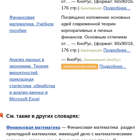
от… — КноРус, (формат: 60x90/16,
176 стр.)
Подробнее...
Бакалавриат
Финансовая
Посвящено изложению основных
математика. Учебное
идей современной теории
пособие
корпоративных и личных
финансов. Основным отличием
от… — КноРус, (формат: 60x90/16,
176 стр.)
Подробнее...
Бакалавриат
Анализ данных в
— КноРус,
Бакалавриат (КноРус)
экономике. Теория
Подробнее...
электронная книга
вероятностей,
прикладная
статистика, обработка
и анализ данных в
Microsoft Excel
См. также в других словарях:
Финансовая математика
— Финансовая математика раздел
прикладной математики, имеющий дело с математическими