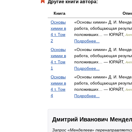
Другие книги автора:
Книга
Опи
Основы
«Основы химии» Д. И. Менде
химии в
работа, обобщающая результ
4 т. Том
положивших… — ЮРАЙТ,
Ант
2
Подробнее...
Основы
«Основы химии» Д. И. Менде
химии в
работа, обобщающая результ
4 т. Том
положивших… — ЮРАЙТ,
Ант
1
Подробнее...
Основы
«Основы химии» Д. И. Менде
химии в
работа, обобщающая результ
4 т. Том
положивших… — ЮРАЙТ,
Ант
4
Подробнее...
Дмитрий Иванович Менде
Запрос «Менделеев» перенаправляетс